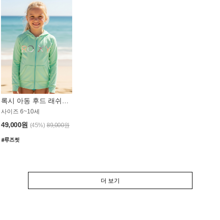
록시 아동 후드 래쉬가드 GT764MRX
사이즈 6~10세
49,000원
(45%)
89,000원
더 보기