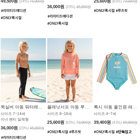
49,500원
25,600원
(34%)
75,000원
(65%)
73,000원
36,000원
(20%)
45,000원
퀵실버 아동 워터레깅스 BB776BQS
플래닛서프 아동 루즈핏 래쉬가드 UGT012CPS
록시 아동 올인원 래쉬가드 GT811BRX
사이즈 7~14세
사이즈 8~18세
사이즈 4~7세
이너 팬티 일체형
25,600원
39,400원
(65%)
73,000원
(43%)
69,000원
36,000원
(20%)
45,000원