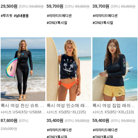
29,500원
59,700원
39,700원
(50%)
59,000원
(33%)
89,000원
(39%)
65,000원
록시 여성 전신 슈트 (4/3mm) WS221KRX
록시 여성 민소매 래쉬가드 WT907BRX
록시 여성 집업 래쉬가드 WT868BRX
사이즈 US4(XS)~US8(M) / 후면 지퍼
사이즈 XS(85)~XL(105)
사이즈 XS(85)~XXL(110)
87,600원
35,400원
59,400원
(60%)
(40%)
59,000원
(40%)
99,000원
219,000원