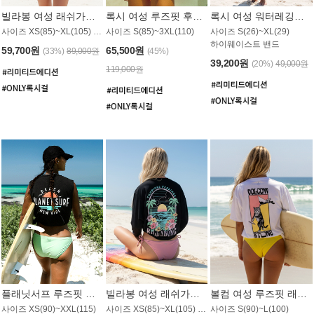
빌라봉 여성 래쉬가드 WT992WBB
록시 여성 루즈핏 후드 래쉬가드 WT556BRX
록시 여성 워터레깅스 WB1016BRX
사이즈 XS(85)~XL(105) / 레귤러핏
사이즈 S(85)~3XL(110)
사이즈 S(26)~XL(29)
하이웨이스트 밴드
59,700원
65,500원
(33%)
89,000원
(45%)
39,200원
(20%)
49,000원
119,000원
플래닛서프 루즈핏 래쉬가드 UWT044BPS
빌라봉 여성 래쉬가드 WT988BBB
볼컴 여성 루즈핏 래쉬가드 MT1005VC
사이즈 XS(90)~XXL(115)
사이즈 XS(85)~XL(105) / 오버핏
사이즈 S(90)~L(100)