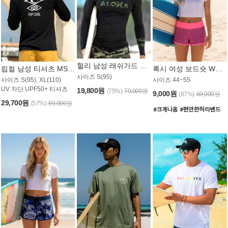
헐리 남성 래쉬가드 MT521CHL
립컬 남성 티셔츠 MST445BRC
록시 여성 보드숏 WB773KRX
사이즈 S(95)
사이즈 S(95), XL(110)
사이즈 44~55
UV 차단 UPF50+ 티셔츠
19,800원
(75%)
79,000원
9,000원
(87%)
69,000원
29,700원
(57%)
69,000원