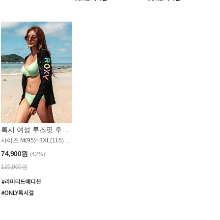
록시 여성 루즈핏 후드 래쉬가드 WT900BRX
사이즈 M(95)~3XL(115) / 롱기장 타입
74,900원
(42%)
129,000원