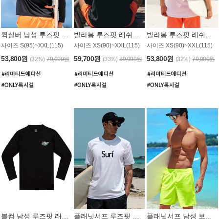
퀵실버 남성 루즈핏 래쉬가드 MT1017BQS
빌라봉 루즈핏 래쉬가드 MT1129BBB
빌라봉 루즈핏 래쉬가드 MT1135WBB
사이즈 S(95)~XXL(115)
사이즈 XS(90)~XXL(115)
사이즈 XS(90)~XXL(115)
53,800원
59,700원
53,800원
(32%)
79,000원
(33%)
89,000원
(32%)
79,000원
볼컴 남성 루즈핏 래쉬가드 MT1008BVC
플래닛서프 루즈핏 래쉬가드 UMT026WPS
플래닛서프 남성 보드숏 UMB002GPS