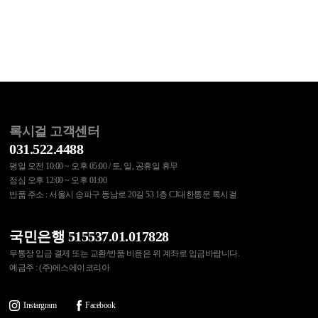
록시걸 고객센터
031.522.4488
평일 오전 10:00 ~ 오후 05:00 / 토, 일, 공휴일 휴무
점심 오후 12:00 ~ 오후 01:00
반품 주소 : 서울시 송파구 동남로 20길 53 1층 CJ대한통운 록시걸
국민은행 515537.01.017828
무통장 입금 결제 또는 교환/반품 비용은 위 계좌로 입금바랍니다.
예금주 : (주)에스에이코리아
Instargram
Facebook