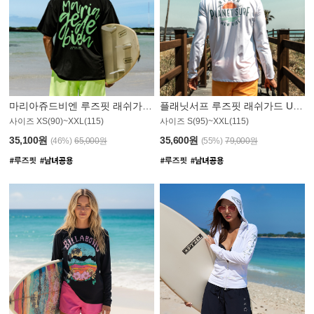
마리아쥬드비엔 루즈핏 래쉬가드 JMT004B
플래닛서프 루즈핏 래쉬가드 UMT008WPS
사이즈 XS(90)~XXL(115)
사이즈 S(95)~XXL(115)
35,100원
35,600원
(46%)
65,000원
(55%)
79,000원