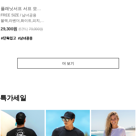
플래닛서프 서프 모자 UAC007PS
FREE SIZE / 남녀공용
블랙,라벤더,화이트,피치,그레이,오트밀 6컬러
29,300원
(63%)
79,000원
더 보기
특가세일