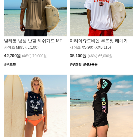
빌라봉 남성 반팔 래쉬가드 MT1082GBB
마리아쥬드비엔 루즈핏 래쉬가드 JMT005W
사이즈 M(95), L(100)
사이즈 XS(90)~XXL(115)
42,700원
35,100원
(46%)
79,000원
(46%)
65,000원
N