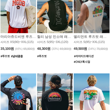
마리아쥬드비엔 루즈핏 래쉬가드 JMT005W
헐리 남성 민소매 래쉬가드 MT1155BHL
엘리먼트 루즈핏 래쉬가드 MT1114WEM
사이즈 XS(90)~XXL(115)
사이즈 S(95)~3XL(120)
사이즈 S(95)~XXL(115)
35,100원
48,300원
49,500원
(46%)
65,000원
(30%)
69,000원
(34%)
75,000원