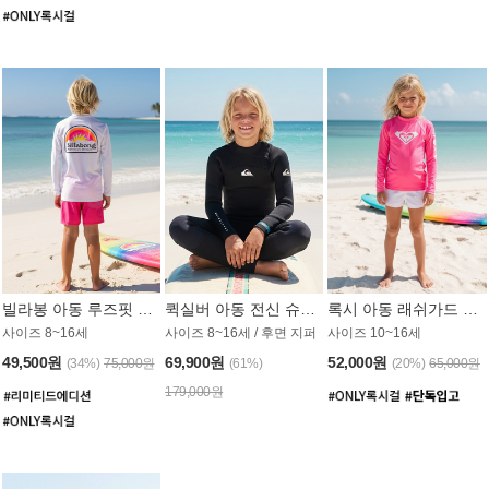
빌라봉 아동 루즈핏 래쉬가드 BT804WBB
퀵실버 아동 전신 슈트 (3/2mm) BS023KQS
록시 아동 래쉬가드 GT815MRX
사이즈 8~16세
사이즈 8~16세 / 후면 지퍼
사이즈 10~16세
49,500원
69,900원
52,000원
(34%)
75,000원
(61%)
(20%)
65,000원
179,000원