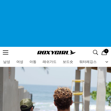
0
로고
메뉴
검색
메뉴
남성
여성
아동
래쉬가드
보드숏
워터레깅스
비치