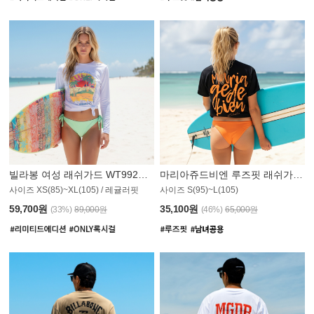
빌라봉 여성 래쉬가드 WT992WBB
마리아쥬드비엔 루즈핏 래쉬가드 JWT013O
사이즈 XS(85)~XL(105) / 레귤러핏
사이즈 S(95)~L(105)
011PS
59,700원
35,100원
(33%)
89,000원
(46%)
65,000원