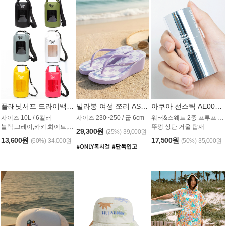
플래닛서프 드라이백 UAB009PS
빌라봉 여성 쪼리 AS1862PBB
아쿠아 선스틱 AE008MG
사이즈 10L / 6컬러
사이즈 230~250 / 굽 6cm
워터&스웨트 2중 프루프 / SPF 50+
블랙,그레이,카키,화이트,옐로우,핑크
뚜껑 상단 거울 탑재
29,300원
(25%)
39,000원
13,600원
17,500원
(60%)
34,000원
(50%)
35,000원