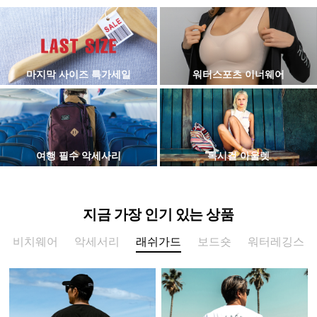
마지막 사이즈 특가세일
워터스포츠 이너웨어
여행 필수 악세사리
록시걸 아울렛
지금 가장 인기 있는 상품
비치웨어
악세서리
래쉬가드
보드숏
워터레깅스