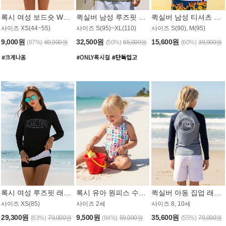
록시 여성 보드숏 WB791PRX
퀵실버 남성 루즈핏 래쉬가드 MT1072GQS
퀵실버 남성 티셔츠 MST356WQS
사이즈 XS(44~55)
사이즈 S(95)~XL(110)
사이즈 S(90), M(95)
9,000원
32,500원
15,600원
(87%)
69,000원
(50%)
65,000원
(60%)
39,000원
록시 여성 루즈핏 래쉬가드 WT909BRX
록시 유아 원피스 수영복 B588W
퀵실버 아동 집업 래쉬가드 BT682LQS
사이즈 XS(85)
사이즈 2세
사이즈 8, 10세
29,300원
9,500원
35,600원
(63%)
79,000원
(84%)
59,000원
(55%)
79,000원