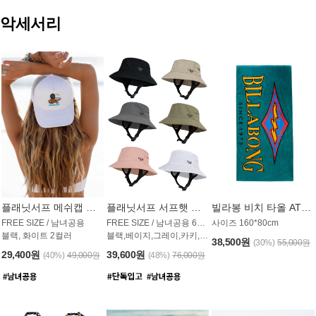
악세서리
플래닛서프 메쉬캡 모자 UAC009PS
플래닛서프 서프햇 모자 UAC002PS
빌라봉 비치 타올 AT1768PBB
FREE SIZE / 남녀공용
FREE SIZE / 남녀공용 6컬러
사이즈 160*80cm
블랙, 화이트 2컬러
블랙,베이지,그레이,카키,핑크,화이트
38,500원
(30%)
55,000원
29,400원
39,600원
(40%)
49,000원
(48%)
76,000원