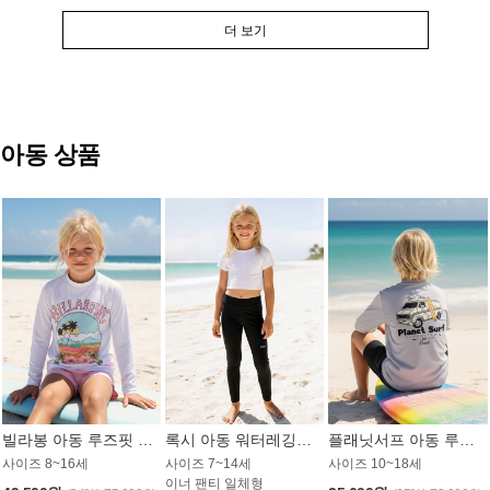
더 보기
아동 상품
빌라봉 아동 루즈핏 래쉬가드 GT813WBB
록시 아동 워터레깅스 GB672BRX
플래닛서프 아동 루즈핏 래쉬가드 UBT009GPS
사이즈 8~16세
사이즈 7~14세
사이즈 10~18세
이너 팬티 일체형