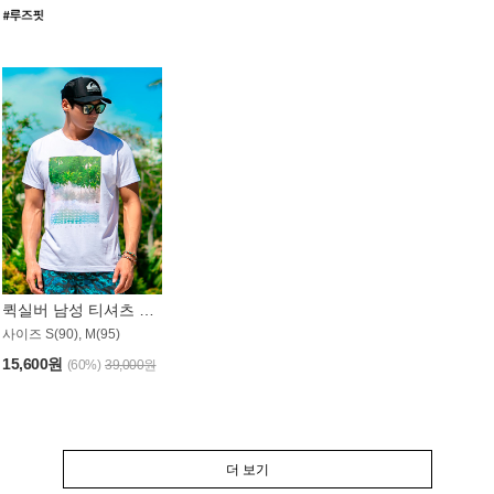
퀵실버 남성 티셔츠 MST357WQS
사이즈 S(90), M(95)
15,600원
(60%)
39,000원
더 보기