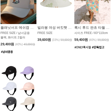
플래닛서프 메쉬캡 모자 UAC008PS
빌라봉 여성 버킷햇 AC1971MBB
록시 후드 판초 타월 AT1765WRX
FREE SIZE / 남녀공용
FREE SIZE
사이즈 FREE / 83*110cm
블랙, 화이트 2컬러
39,600원
59,400원
(33%)
59,000원
(40%)
99,000원
29,400원
(40%)
49,000원