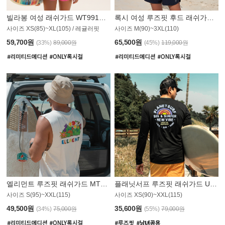
빌라봉 여성 래쉬가드 WT991BBB
록시 여성 루즈핏 후드 래쉬가드 WT555WRX
S
사이즈 XS(85)~XL(105) / 레귤러핏
사이즈 M(90)~3XL(110)
59,700원
65,500원
(33%)
89,000원
(45%)
119,000원
엘리먼트 루즈핏 래쉬가드 MT1114WEM
플래닛서프 루즈핏 래쉬가드 UMT010BPS
사이즈 S(95)~XXL(115)
사이즈 XS(90)~XXL(115)
PS
49,500원
35,600원
(34%)
75,000원
(55%)
79,000원