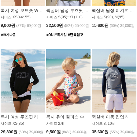
록시 여성 보드숏 WB791PRX
퀵실버 남성 루즈핏 래쉬가드 MT1072GQS
퀵실버 남성 티셔츠 MST356WQS
사이즈 XS(44~55)
사이즈 S(95)~XL(110)
사이즈 S(90), M(95)
9,000원
32,500원
15,600원
(87%)
69,000원
(50%)
65,000원
(60%)
39,000원
록시 여성 루즈핏 래쉬가드 WT909BRX
록시 유아 원피스 수영복 B588W
퀵실버 아동 집업 래쉬가드 BT682LQS
사이즈 XS(85)
사이즈 2세
사이즈 8, 10세
29,300원
9,500원
35,600원
(63%)
79,000원
(84%)
59,000원
(55%)
79,000원