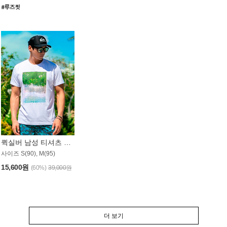
퀵실버 남성 티셔츠 MST357WQS
사이즈 S(90), M(95)
15,600원
(60%)
39,000원
더 보기