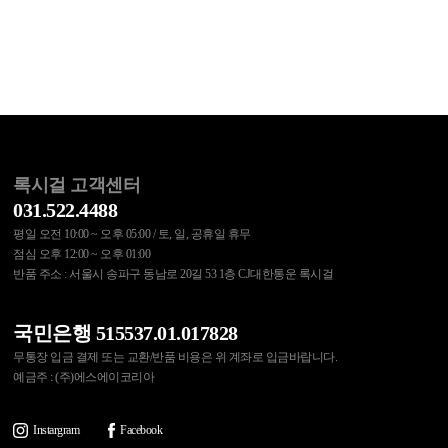
록시걸 고객센터
031.522.4488
평일 오전 10:00 ~ 오후 05:00 / 토, 일, 공휴일 휴무
점심 오후 12:00 ~ 오후 01:00
반품 주소 : 서울시 송파구 동남로 20길 53 1층 CJ대한통운 록시걸
국민은행 515537.01.017828
무통장 입금 결제 또는 교환/반품 비용은 위 계좌로 입금바랍니다.
예금주 : (주)에스에이코리아
Instargram
Facebook