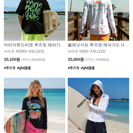
마리아쥬드비엔 루즈핏 래쉬가드 JMT004B
플래닛서프 루즈핏 래쉬가드 UMT008WPS
사이즈 XS(90)~XXL(115)
사이즈 S(95)~XXL(115)
35,100원
35,600원
(46%)
65,000원
(55%)
79,000원