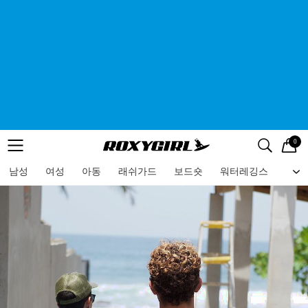
0
로고
메뉴
검색
메뉴
남성
여성
아동
래쉬가드
보드숏
워터레깅스
비치