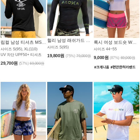
헐리 남성 래쉬가드 MT521CHL
립컬 남성 티셔츠 MST445BRC
록시 여성 보드숏 WB773KRX
사이즈 S(95)
사이즈 S(95), XL(110)
사이즈 44~55
UV 차단 UPF50+ 티셔츠
19,800원
(75%)
79,000원
9,000원
(87%)
69,000원
29,700원
(57%)
69,000원