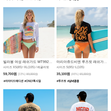
빌라봉 여성 래쉬가드 WT992WBB
마리아쥬드비엔 루즈핏 래쉬가드 JWT013O
사이즈 XS(85)~XL(105) / 레귤러핏
사이즈 S(95)~L(105)
011PS
59,700원
35,100원
(33%)
89,000원
(46%)
65,000원