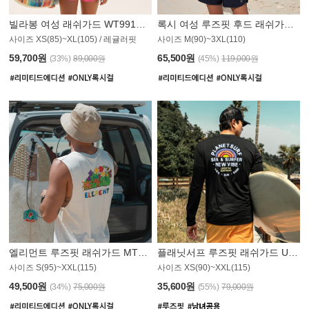
빌라봉 여성 래쉬가드 WT991BBB
록시 여성 루즈핏 후드 래쉬가드 WT555WRX
S
사이즈 XS(85)~XL(105) / 레귤러핏
사이즈 M(90)~3XL(110)
59,700원
65,500원
(33%)
89,000원
(45%)
119,000원
엘리먼트 루즈핏 래쉬가드 MT1114WEM
플래닛서프 루즈핏 래쉬가드 UMT010BPS
사이즈 S(95)~XXL(115)
사이즈 XS(90)~XXL(115)
PS
49,500원
35,600원
(34%)
75,000원
(55%)
79,000원