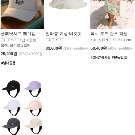
플래닛서프 메쉬캡 모자 UAC008PS
빌라봉 여성 버킷햇 AC1971MBB
록시 후드 판초 타월 AT1765WRX
FREE SIZE / 남녀공용
FREE SIZE
사이즈 FREE / 83*110cm
블랙, 화이트 2컬러
39,600원
59,400원
(33%)
59,000원
(40%)
99,000원
29,400원
(40%)
49,000원