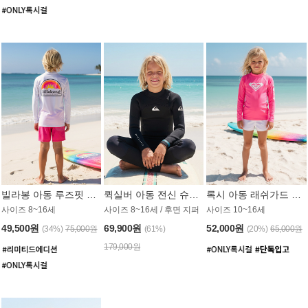
빌라봉 아동 루즈핏 래쉬가드 BT804WBB
퀵실버 아동 전신 슈트 (3/2mm) BS023KQS
록시 아동 래쉬가드 GT815MRX
사이즈 8~16세
사이즈 8~16세 / 후면 지퍼
사이즈 10~16세
49,500원
69,900원
52,000원
(34%)
75,000원
(61%)
(20%)
65,000원
179,000원