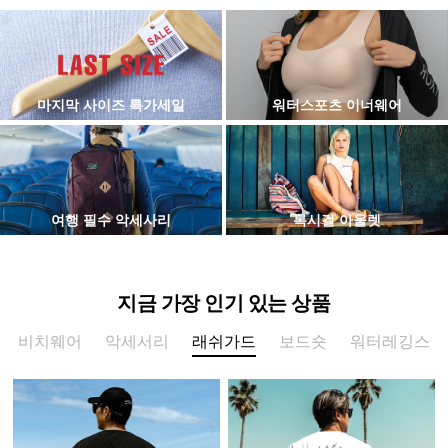
마지막 사이즈 특가세일
워터스포츠 이너웨어
여행 필수 악세사리
록시걸 아울렛
지금 가장 인기 있는 상품
비치웨어
악세서리
래쉬가드
보드숏
워터레깅스