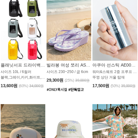
플래닛서프 드라이백 UAB009PS
빌라봉 여성 쪼리 AS1862PBB
아쿠아 선스틱 AE008MG
사이즈 10L / 6컬러
사이즈 230~250 / 굽 6cm
워터&스웨트 2중 프루프 / SPF 50+
블랙,그레이,카키,화이트,옐로우,핑크
뚜껑 상단 거울 탑재
29,300원
(25%)
39,000원
13,600원
17,500원
(60%)
34,000원
(50%)
35,000원