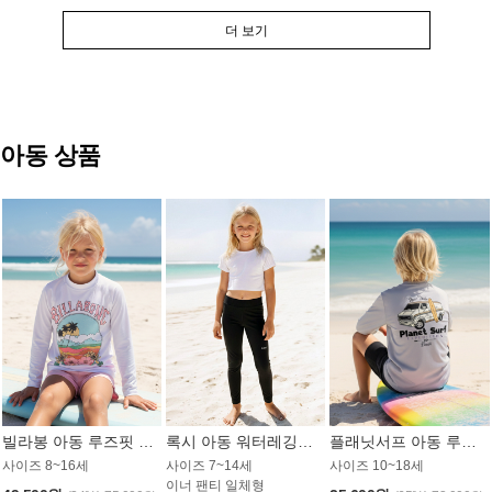
더 보기
아동 상품
빌라봉 아동 루즈핏 래쉬가드 GT813WBB
록시 아동 워터레깅스 GB672BRX
플래닛서프 아동 루즈핏 래쉬가드 UBT009GPS
사이즈 8~16세
사이즈 7~14세
사이즈 10~18세
이너 팬티 일체형