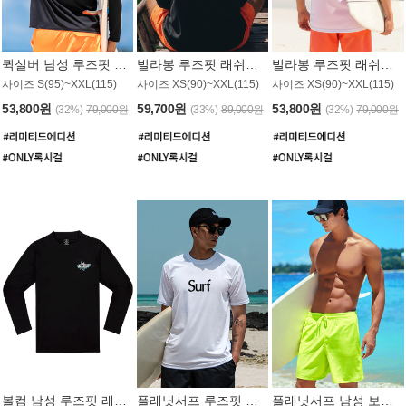
퀵실버 남성 루즈핏 래쉬가드 MT1017BQS
빌라봉 루즈핏 래쉬가드 MT1129BBB
빌라봉 루즈핏 래쉬가드 MT1135WBB
사이즈 S(95)~XXL(115)
사이즈 XS(90)~XXL(115)
사이즈 XS(90)~XXL(115)
53,800원
59,700원
53,800원
(32%)
79,000원
(33%)
89,000원
(32%)
79,000원
볼컴 남성 루즈핏 래쉬가드 MT1008BVC
플래닛서프 루즈핏 래쉬가드 UMT026WPS
플래닛서프 남성 보드숏 UMB002GPS