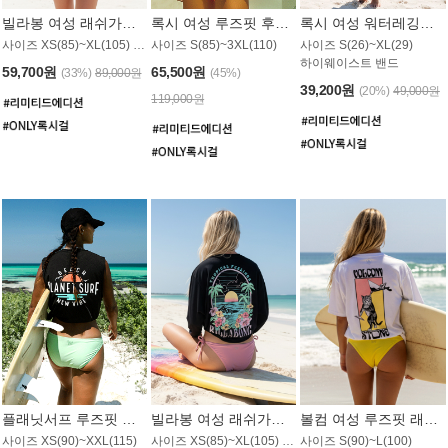
빌라봉 여성 래쉬가드 WT992WBB
록시 여성 루즈핏 후드 래쉬가드 WT556BRX
록시 여성 워터레깅스 WB1016BRX
사이즈 XS(85)~XL(105) / 레귤러핏
사이즈 S(85)~3XL(110)
사이즈 S(26)~XL(29)
하이웨이스트 밴드
59,700원
65,500원
(33%)
89,000원
(45%)
39,200원
(20%)
49,000원
119,000원
플래닛서프 루즈핏 래쉬가드 UWT044BPS
빌라봉 여성 래쉬가드 WT988BBB
볼컴 여성 루즈핏 래쉬가드 MT1005VC
사이즈 XS(90)~XXL(115)
사이즈 XS(85)~XL(105) / 오버핏
사이즈 S(90)~L(100)