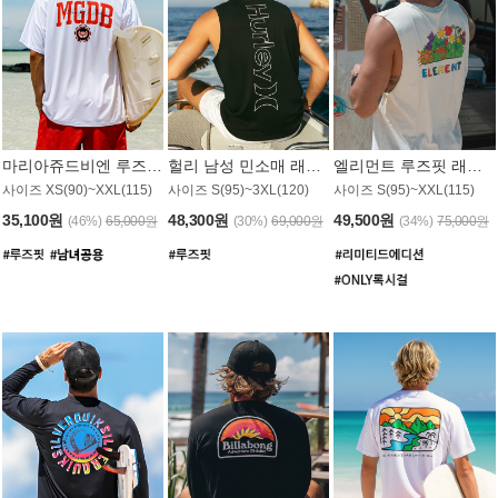
마리아쥬드비엔 루즈핏 래쉬가드 JMT005W
헐리 남성 민소매 래쉬가드 MT1155BHL
엘리먼트 루즈핏 래쉬가드 MT1114WEM
사이즈 XS(90)~XXL(115)
사이즈 S(95)~3XL(120)
사이즈 S(95)~XXL(115)
35,100원
48,300원
49,500원
(46%)
65,000원
(30%)
69,000원
(34%)
75,000원