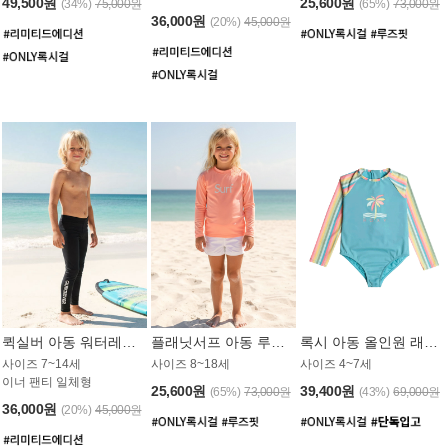
49,500원
25,600원
(34%)
75,000원
(65%)
73,000원
36,000원
(20%)
45,000원
퀵실버 아동 워터레깅스 BB776BQS
플래닛서프 아동 루즈핏 래쉬가드 UGT012CPS
록시 아동 올인원 래쉬가드 GT811BRX
사이즈 7~14세
사이즈 8~18세
사이즈 4~7세
이너 팬티 일체형
25,600원
39,400원
(65%)
73,000원
(43%)
69,000원
36,000원
(20%)
45,000원