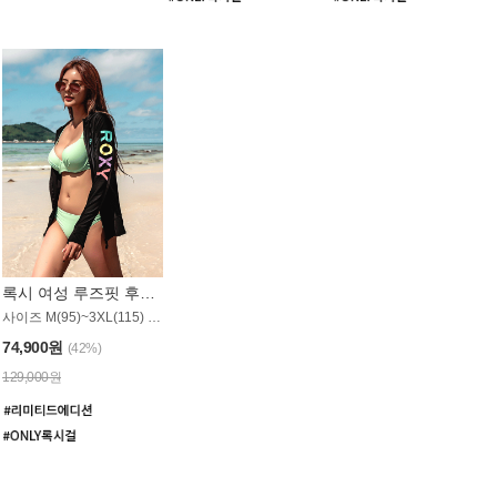
록시 여성 루즈핏 후드 래쉬가드 WT900BRX
사이즈 M(95)~3XL(115) / 롱기장 타입
74,900원
(42%)
129,000원