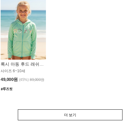
록시 아동 후드 래쉬가드 GT764MRX
사이즈 6~10세
49,000원
(45%)
89,000원
더 보기