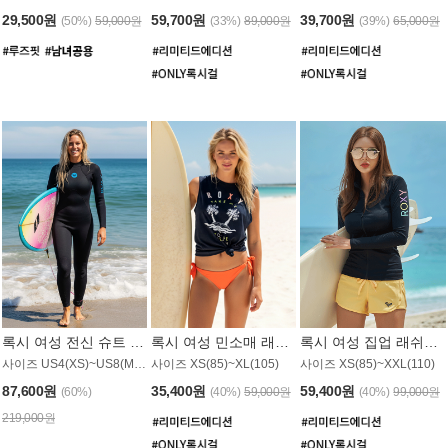
29,500원
59,700원
39,700원
(50%)
59,000원
(33%)
89,000원
(39%)
65,000원
록시 여성 전신 슈트 (4/3mm) WS221KRX
록시 여성 민소매 래쉬가드 WT907BRX
록시 여성 집업 래쉬가드 WT868BRX
사이즈 US4(XS)~US8(M) / 후면 지퍼
사이즈 XS(85)~XL(105)
사이즈 XS(85)~XXL(110)
87,600원
35,400원
59,400원
(60%)
(40%)
59,000원
(40%)
99,000원
219,000원