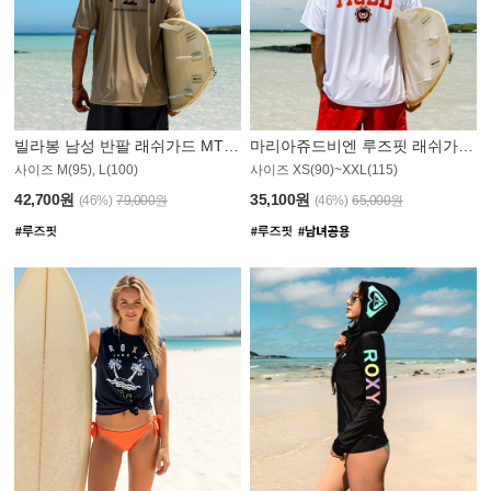
빌라봉 남성 반팔 래쉬가드 MT1082GBB
마리아쥬드비엔 루즈핏 래쉬가드 JMT005W
사이즈 M(95), L(100)
사이즈 XS(90)~XXL(115)
42,700원
35,100원
(46%)
79,000원
(46%)
65,000원
N