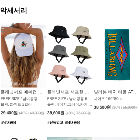
악세서리
플래닛서프 메쉬캡 모자 UAC009PS
플래닛서프 서프햇 모자 UAC002PS
빌라봉 비치 타올 AT1768PBB
FREE SIZE / 남녀공용
FREE SIZE / 남녀공용 6컬러
사이즈 160*80cm
블랙, 화이트 2컬러
블랙,베이지,그레이,카키,핑크,화이트
38,500원
(30%)
55,000원
29,400원
39,600원
(40%)
49,000원
(48%)
76,000원