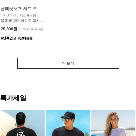
플래닛서프 서프 모자 UAC007PS
FREE SIZE / 남녀공용
블랙,라벤더,화이트,피치,그레이,오트밀 6컬러
29,300원
(63%)
79,000원
더 보기
특가세일