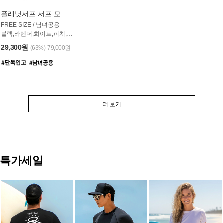
플래닛서프 서프 모자 UAC007PS
FREE SIZE / 남녀공용
블랙,라벤더,화이트,피치,그레이,오트밀 6컬러
29,300원
(63%)
79,000원
더 보기
특가세일