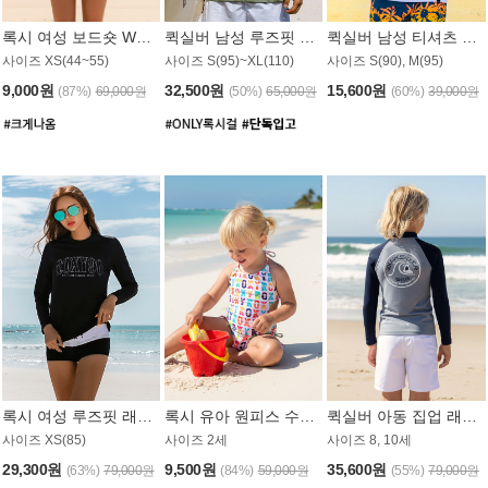
록시 여성 보드숏 WB791PRX
퀵실버 남성 루즈핏 래쉬가드 MT1072GQS
퀵실버 남성 티셔츠 MST356WQS
사이즈 XS(44~55)
사이즈 S(95)~XL(110)
사이즈 S(90), M(95)
9,000원
32,500원
15,600원
(87%)
69,000원
(50%)
65,000원
(60%)
39,000원
록시 여성 루즈핏 래쉬가드 WT909BRX
록시 유아 원피스 수영복 B588W
퀵실버 아동 집업 래쉬가드 BT682LQS
사이즈 XS(85)
사이즈 2세
사이즈 8, 10세
29,300원
9,500원
35,600원
(63%)
79,000원
(84%)
59,000원
(55%)
79,000원