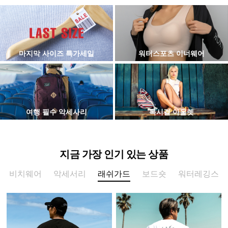
마지막 사이즈 특가세일
워터스포츠 이너웨어
여행 필수 악세사리
록시걸 아울렛
지금 가장 인기 있는 상품
비치웨어
악세서리
래쉬가드
보드숏
워터레깅스