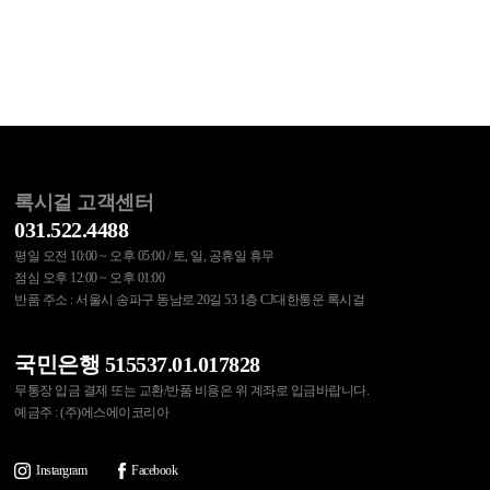
록시걸 고객센터
031.522.4488
평일 오전 10:00 ~ 오후 05:00 / 토, 일, 공휴일 휴무
점심 오후 12:00 ~ 오후 01:00
반품 주소 : 서울시 송파구 동남로 20길 53 1층 CJ대한통운 록시걸
국민은행 515537.01.017828
무통장 입금 결제 또는 교환/반품 비용은 위 계좌로 입금바랍니다.
예금주 : (주)에스에이코리아
Instargram
Facebook