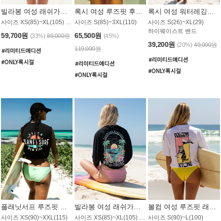
빌라봉 여성 래쉬가드 WT992WBB
록시 여성 루즈핏 후드 래쉬가드 WT556BRX
록시 여성 워터레깅스 WB1016BRX
사이즈 XS(85)~XL(105) / 레귤러핏
사이즈 S(85)~3XL(110)
사이즈 S(26)~XL(29)
하이웨이스트 밴드
59,700원
65,500원
(33%)
89,000원
(45%)
39,200원
(20%)
49,000원
119,000원
플래닛서프 루즈핏 래쉬가드 UWT044BPS
빌라봉 여성 래쉬가드 WT988BBB
볼컴 여성 루즈핏 래쉬가드 MT1005VC
사이즈 XS(90)~XXL(115)
사이즈 XS(85)~XL(105) / 오버핏
사이즈 S(90)~L(100)