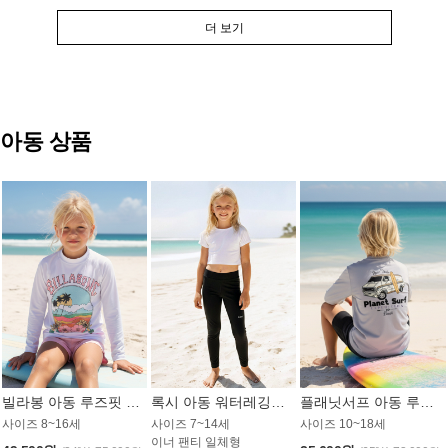
더 보기
아동 상품
빌라봉 아동 루즈핏 래쉬가드 GT813WBB
록시 아동 워터레깅스 GB672BRX
플래닛서프 아동 루즈핏 래쉬가드 UBT009GPS
사이즈 8~16세
사이즈 7~14세
사이즈 10~18세
이너 팬티 일체형