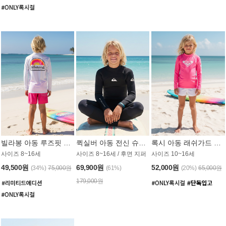
빌라봉 아동 루즈핏 래쉬가드 BT804WBB
퀵실버 아동 전신 슈트 (3/2mm) BS023KQS
록시 아동 래쉬가드 GT815MRX
사이즈 8~16세
사이즈 8~16세 / 후면 지퍼
사이즈 10~16세
49,500원
69,900원
52,000원
(34%)
75,000원
(61%)
(20%)
65,000원
179,000원