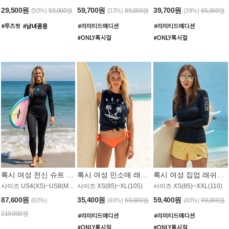
29,500원
59,700원
39,700원
(50%)
59,000원
(33%)
89,000원
(39%)
65,000원
록시 여성 전신 슈트 (4/3mm) WS221KRX
록시 여성 민소매 래쉬가드 WT907BRX
록시 여성 집업 래쉬가드 WT868BRX
사이즈 US4(XS)~US8(M) / 후면 지퍼
사이즈 XS(85)~XL(105)
사이즈 XS(85)~XXL(110)
87,600원
35,400원
59,400원
(60%)
(40%)
59,000원
(40%)
99,000원
219,000원