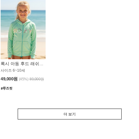
록시 아동 후드 래쉬가드 GT764MRX
사이즈 6~10세
49,000원
(45%)
89,000원
더 보기