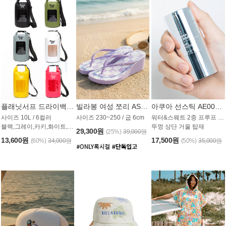
플래닛서프 드라이백 UAB009PS
빌라봉 여성 쪼리 AS1862PBB
아쿠아 선스틱 AE008MG
사이즈 10L / 6컬러
사이즈 230~250 / 굽 6cm
워터&스웨트 2중 프루프 / SPF 50+
블랙,그레이,카키,화이트,옐로우,핑크
뚜껑 상단 거울 탑재
29,300원
(25%)
39,000원
13,600원
17,500원
(60%)
34,000원
(50%)
35,000원