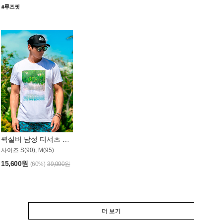
퀵실버 남성 티셔츠 MST357WQS
사이즈 S(90), M(95)
15,600원
(60%)
39,000원
더 보기