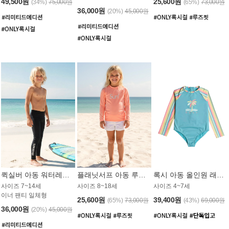
49,500원
25,600원
(34%)
75,000원
(65%)
73,000원
36,000원
(20%)
45,000원
퀵실버 아동 워터레깅스 BB776BQS
플래닛서프 아동 루즈핏 래쉬가드 UGT012CPS
록시 아동 올인원 래쉬가드 GT811BRX
사이즈 7~14세
사이즈 8~18세
사이즈 4~7세
이너 팬티 일체형
25,600원
39,400원
(65%)
73,000원
(43%)
69,000원
36,000원
(20%)
45,000원