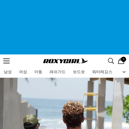
0
로고
메뉴
검색
메뉴
남성
여성
아동
래쉬가드
보드숏
워터레깅스
비치