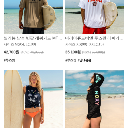
빌라봉 남성 반팔 래쉬가드 MT1082GBB
마리아쥬드비엔 루즈핏 래쉬가드 JMT005W
사이즈 M(95), L(100)
사이즈 XS(90)~XXL(115)
42,700원
35,100원
(46%)
79,000원
(46%)
65,000원
N