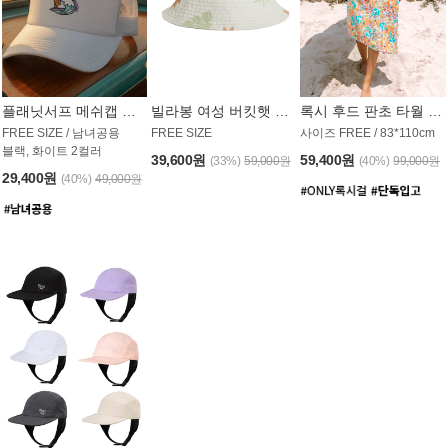
플래닛서프 메쉬캡 모자 UAC008PS
빌라봉 여성 버킷햇 AC1971MBB
록시 후드 판초 타월 AT1765WRX
FREE SIZE / 남녀공용
FREE SIZE
사이즈 FREE / 83*110cm
블랙, 화이트 2컬러
39,600원
59,400원
(33%)
59,000원
(40%)
99,000원
29,400원
(40%)
49,000원