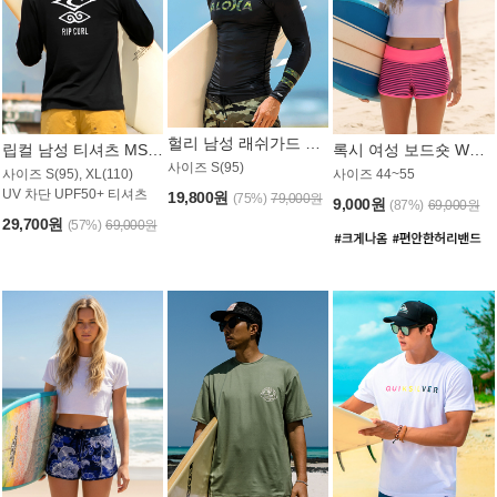
헐리 남성 래쉬가드 MT521CHL
립컬 남성 티셔츠 MST445BRC
록시 여성 보드숏 WB773KRX
사이즈 S(95)
사이즈 S(95), XL(110)
사이즈 44~55
UV 차단 UPF50+ 티셔츠
19,800원
(75%)
79,000원
9,000원
(87%)
69,000원
29,700원
(57%)
69,000원