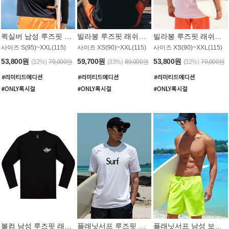
퀵실버 남성 루즈핏 래쉬가드 MT1017BQS
빌라봉 루즈핏 래쉬가드 MT1129BBB
빌라봉 루즈핏 래쉬가드 MT1135WBB
사이즈 S(95)~XXL(115)
사이즈 XS(90)~XXL(115)
사이즈 XS(90)~XXL(115)
53,800원
59,700원
53,800원
(32%)
79,000원
(33%)
89,000원
(32%)
79,000원
볼컴 남성 루즈핏 래쉬가드 MT1008BVC
플래닛서프 루즈핏 래쉬가드 UMT026WPS
플래닛서프 남성 보드숏 UMB002GPS