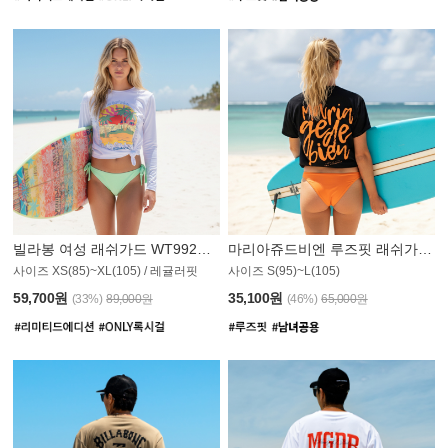
빌라봉 여성 래쉬가드 WT992WBB
마리아쥬드비엔 루즈핏 래쉬가드 JWT013O
사이즈 XS(85)~XL(105) / 레귤러핏
사이즈 S(95)~L(105)
011PS
59,700원
35,100원
(33%)
89,000원
(46%)
65,000원