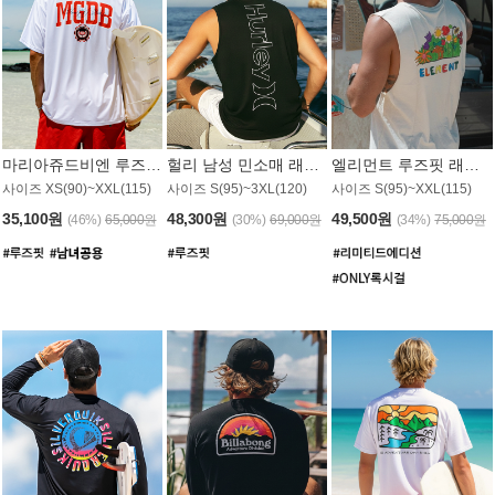
마리아쥬드비엔 루즈핏 래쉬가드 JMT005W
헐리 남성 민소매 래쉬가드 MT1155BHL
엘리먼트 루즈핏 래쉬가드 MT1114WEM
사이즈 XS(90)~XXL(115)
사이즈 S(95)~3XL(120)
사이즈 S(95)~XXL(115)
35,100원
48,300원
49,500원
(46%)
65,000원
(30%)
69,000원
(34%)
75,000원