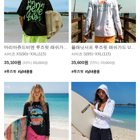
마리아쥬드비엔 루즈핏 래쉬가드 JMT004B
플래닛서프 루즈핏 래쉬가드 UMT008WPS
사이즈 XS(90)~XXL(115)
사이즈 S(95)~XXL(115)
35,100원
35,600원
(46%)
65,000원
(55%)
79,000원