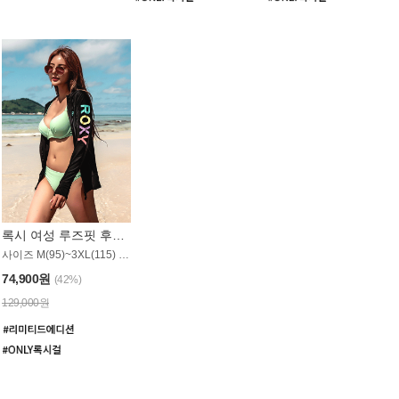
록시 여성 루즈핏 후드 래쉬가드 WT900BRX
사이즈 M(95)~3XL(115) / 롱기장 타입
74,900원
(42%)
129,000원