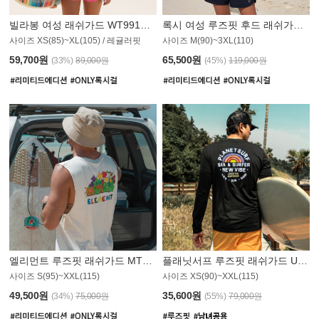
빌라봉 여성 래쉬가드 WT991BBB
록시 여성 루즈핏 후드 래쉬가드 WT555WRX
S
사이즈 XS(85)~XL(105) / 레귤러핏
사이즈 M(90)~3XL(110)
59,700원
65,500원
(33%)
89,000원
(45%)
119,000원
엘리먼트 루즈핏 래쉬가드 MT1114WEM
플래닛서프 루즈핏 래쉬가드 UMT010BPS
사이즈 S(95)~XXL(115)
사이즈 XS(90)~XXL(115)
PS
49,500원
35,600원
(34%)
75,000원
(55%)
79,000원