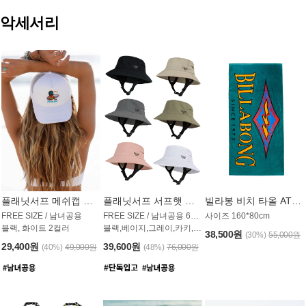
악세서리
플래닛서프 메쉬캡 모자 UAC009PS
플래닛서프 서프햇 모자 UAC002PS
빌라봉 비치 타올 AT1768PBB
FREE SIZE / 남녀공용
FREE SIZE / 남녀공용 6컬러
사이즈 160*80cm
블랙, 화이트 2컬러
블랙,베이지,그레이,카키,핑크,화이트
38,500원
(30%)
55,000원
29,400원
39,600원
(40%)
49,000원
(48%)
76,000원