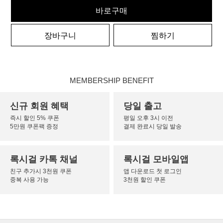
바로구매
장바구니
찜하기
MEMBERSHIP BENEFIT
신규 회원 혜택
당일 출고
즉시 할인 5% 쿠폰
평일 오후 3시 이전
5만원 쿠폰팩 증정
결제 완료시 당일 발송
록시걸 카톡 채널
록시걸 모바일앱
친구 추가시 3천원 쿠폰
앱 다운로드 첫 로그인
중복 사용 가능
3천원 할인 쿠폰