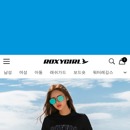
0
로고
메뉴
검색
메뉴
남성
여성
아동
래쉬가드
보드숏
워터레깅스
비치