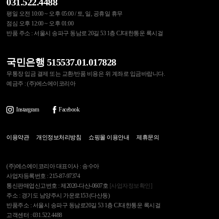
031.522.4488
평일 오전 10:00 ~ 오후 05:00 / 토, 일, 공휴일 휴무
점심 오후 12:00 ~ 오후 01:00
반품 주소 : 서울시 송파구 동남로 20길 53 1층 CJ대한통운 록시걸
국민은행 515537.01.017828
무통장 입금 결제 또는 교환/반품 비용은 위 계좌로 입금바랍니다.
예금주 : (주)에스에이코리아
Instargram
Facebook
이용약관
개인정보처리방침
쇼핑몰 이용안내
제휴문의
(주)에스에이코리아 대표이사 : 송수아
사업자등록번호 : 215-87-97374
통신판매업신고번호 : 제2020-다산-0607호
[사업자정보확인]
주소 : 경기도 남양주시 가운로153 (다산동)
반품주소 : 서울시 송파구 동남로20길 53 1층 CJ대한통운 록시걸
고객센터 : 031.522.4488