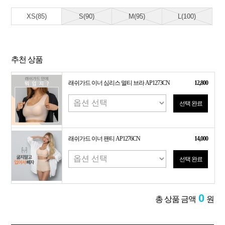
XS(85)
S(90)
M(95)
L(100)
추천 상품
래쉬가드 이너 심리스 멀티 브라 AP1273CN
12,800
선택 완료
래쉬가드 이너 팬티 AP1276CN
14,000
선택 완료
0
총 상품 금액
원