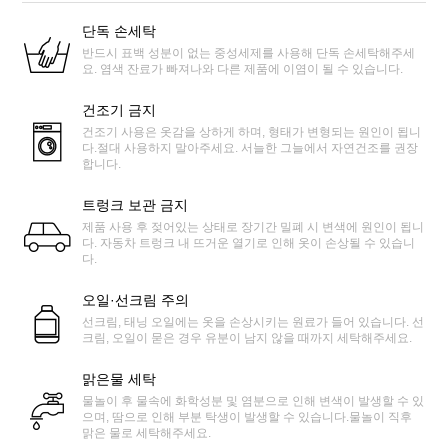
단독 손세탁
반드시 표백 성분이 없는 중성세제를 사용해 단독 손세탁해주세
요. 염색 잔료가 빠져나와 다른 제품에 이염이 될 수 있습니다.
건조기 금지
건조기 사용은 옷감을 상하게 하며, 형태가 변형되는 원인이 됩니
다.절대 사용하지 말아주세요. 서늘한 그늘에서 자연건조를 권장
합니다.
트렁크 보관 금지
제품 사용 후 젖어있는 상태로 장기간 밀폐 시 변색에 원인이 됩니
다. 자동차 트렁크 내 뜨거운 열기로 인해 옷이 손상될 수 있습니
다.
오일·선크림 주의
선크림, 태닝 오일에는 옷을 손상시키는 원료가 들어 있습니다. 선
크림, 오일이 묻은 경우 유분이 남지 않을 때까지 세탁해주세요.
맑은물 세탁
물놀이 후 물속에 화학성분 및 염분으로 인해 변색이 발생할 수 있
으며, 땀으로 인해 부분 탁생이 발생할 수 있습니다.물놀이 직후
맑은 물로 세탁해주세요.