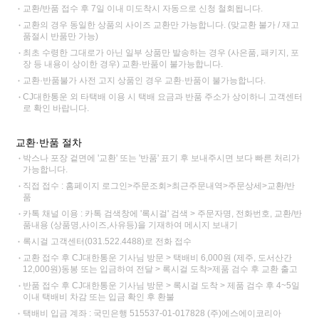
교환/반품 접수 후 7일 이내 미도착시 자동으로 신청 철회됩니다.
교환의 경우 동일한 상품의 사이즈 교환만 가능합니다. (맞교환 불가 / 재고
품절시 반품만 가능)
최초 수령한 그대로가 아닌 일부 상품만 발송하는 경우 (사은품, 패키지, 포
장 등 내용이 상이한 경우) 교환·반품이 불가능합니다.
교환·반품불가 사전 고지 상품인 경우 교환·반품이 불가능합니다.
CJ대한통운 외 타택배 이용 시 택배 요금과 반품 주소가 상이하니 고객센터
로 확인 바랍니다.
교환·반품 절차
박스나 포장 겉면에 '교환' 또는 '반품' 표기 후 보내주시면 보다 빠른 처리가
가능합니다.
직접 접수 : 홈페이지 로그인>주문조회>최근주문내역>주문상세>교환/반
품
카톡 채널 이용 : 카톡 검색창에 '록시걸' 검색 > 주문자명, 전화번호, 교환/반
품내용 (상품명,사이즈,사유등)을 기재하여 메시지 보내기
록시걸 고객센터(031.522.4488)로 전화 접수
교환 접수 후 CJ대한통운 기사님 방문 > 택배비 6,000원 (제주, 도서산간
12,000원)동봉 또는 입금하여 전달 > 록시걸 도착>제품 검수 후 교환 출고
반품 접수 후 CJ대한통운 기사님 방문 > 록시걸 도착 > 제품 검수 후 4~5일
이내 택배비 차감 또는 입금 확인 후 환불
택배비 입금 계좌 : 국민은행 515537-01-017828 (주)에스에이코리아