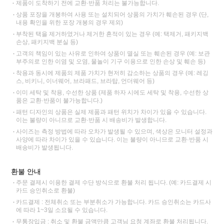
제품이 도착하기 전에 교환·반품 처리는 불가능합니다.
상품 포장을 개봉하여 사용 또는 설치되어 상품의 가치가 훼손된 경우 (단,
내용 확인을 위한 포장 개봉의 경우 제외)
부착된 택을 제거하였거나 제거한 흔적이 있는 경우 (예: 택제거, 패키지백
손상, 패키지백 분실 등)
고객의 책임이 있는 사유로 인하여 상품이 멸실 또는 훼손된 경우 (예: 보관
부주의로 인한 이염 및 오염, 물놀이 기구 이용으로 인한 손상 및 훼손 등)
착용과 동시에 제품의 제품 가치가 현저히 감소하는 상품의 경우 (예: 레깅
스, 비키니, 이너웨어, 브라패드, 브라탑, 언더웨어 등)
이미 세탁 및 착용, 수선한 상품 (제품 하자 시에도 세탁 및 착용, 수선한 상
품은 교환·반품이 불가능합니다.)
패턴 디자인의 상품은 실제 제품과 패턴 위치가 차이가 있을 수 있습니다.
이는 불량이 아니므로 교환·반품 시 배송비가 발생합니다.
사이즈는 측정 방법에 따라 오차가 발생될 수 있으며, 색상은 모니터 설정과
사양에 따라 차이가 있을 수 있습니다. 이는 불량이 아니므로 교환·반품 시
배송비가 발생됩니다.
환불 안내
주문 결제시 이용한 결제 수단 방식으로 환불 처리 됩니다. (예: 카드결제 시
카드 승인취소로 환불)
카드결제 : 전체취소 또는 부분취소가 가능합니다. 카드 승인취소는 카드사
에 따라 1~3일 소요될 수 있습니다.
무통장입금 : 취소 및 환불 금액만큼 고객님 요청 계좌로 환불 처리됩니다.