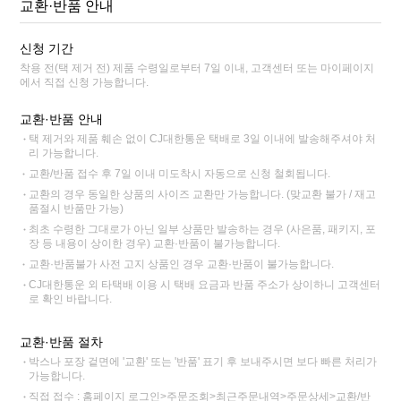
교환·반품 안내
신청 기간
착용 전(택 제거 전) 제품 수령일로부터 7일 이내, 고객센터 또는 마이페이지
에서 직접 신청 가능합니다.
교환·반품 안내
택 제거와 제품 훼손 없이 CJ대한통운 택배로 3일 이내에 발송해주셔야 처
리 가능합니다.
교환/반품 접수 후 7일 이내 미도착시 자동으로 신청 철회됩니다.
교환의 경우 동일한 상품의 사이즈 교환만 가능합니다. (맞교환 불가 / 재고
품절시 반품만 가능)
최초 수령한 그대로가 아닌 일부 상품만 발송하는 경우 (사은품, 패키지, 포
장 등 내용이 상이한 경우) 교환·반품이 불가능합니다.
교환·반품불가 사전 고지 상품인 경우 교환·반품이 불가능합니다.
CJ대한통운 외 타택배 이용 시 택배 요금과 반품 주소가 상이하니 고객센터
로 확인 바랍니다.
교환·반품 절차
박스나 포장 겉면에 '교환' 또는 '반품' 표기 후 보내주시면 보다 빠른 처리가
가능합니다.
직접 접수 : 홈페이지 로그인>주문조회>최근주문내역>주문상세>교환/반