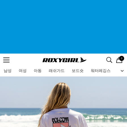
0
로고
메뉴
검색
메뉴
남성
여성
아동
래쉬가드
보드숏
워터레깅스
비치