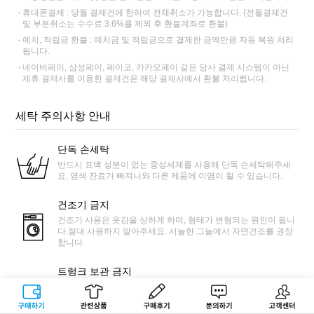
휴대폰결제 : 당월 결제건에 한하여 전체취소가 가능합니다. (전월결제건
및 부분취소는 수수료 3.6%를 제외 후 환불계좌로 환불)
예치, 적립금 환불 : 예치금 및 적립금으로 결제한 금액만큼 자동 복원 처리
됩니다.
네이버페이, 삼성페이, 페이코, 카카오페이 같은 당사 결제 시스템이 아닌
제휴 결제사를 이용한 결제건은 해당 결제사에서 환불 처리됩니다.
세탁 주의사항 안내
단독 손세탁
반드시 표백 성분이 없는 중성세제를 사용해 단독 손세탁해주세
요. 염색 잔료가 빠져나와 다른 제품에 이염이 될 수 있습니다.
건조기 금지
건조기 사용은 옷감을 상하게 하며, 형태가 변형되는 원인이 됩니
다.절대 사용하지 말아주세요. 서늘한 그늘에서 자연건조를 권장
합니다.
트렁크 보관 금지
제품 사용 후 젖어있는 상태로 장기간 밀폐 시 변색에 원인이 됩니
다. 자동차 트렁크 내 뜨거운 열기로 인해 옷이 손상될 수 있습니
구매하기
관련상품
상품후기
문의하기
고객센터
다.