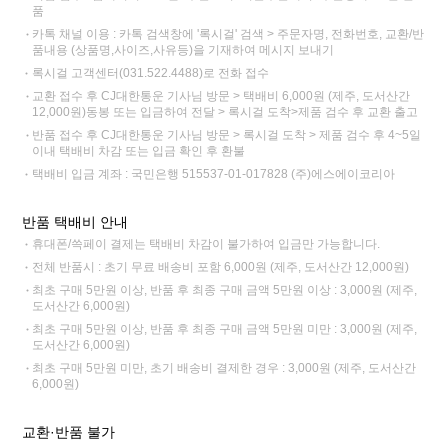
품
카톡 채널 이용 : 카톡 검색창에 '록시걸' 검색 > 주문자명, 전화번호, 교환/반
품내용 (상품명,사이즈,사유등)을 기재하여 메시지 보내기
록시걸 고객센터(031.522.4488)로 전화 접수
교환 접수 후 CJ대한통운 기사님 방문 > 택배비 6,000원 (제주, 도서산간
12,000원)동봉 또는 입금하여 전달 > 록시걸 도착>제품 검수 후 교환 출고
반품 접수 후 CJ대한통운 기사님 방문 > 록시걸 도착 > 제품 검수 후 4~5일
이내 택배비 차감 또는 입금 확인 후 환불
택배비 입금 계좌 : 국민은행 515537-01-017828 (주)에스에이코리아
반품 택배비 안내
휴대폰/쓱페이 결제는 택배비 차감이 불가하여 입금만 가능합니다.
전체 반품시 : 초기 무료 배송비 포함 6,000원 (제주, 도서산간 12,000원)
최초 구매 5만원 이상, 반품 후 최종 구매 금액 5만원 이상 : 3,000원 (제주,
도서산간 6,000원)
최초 구매 5만원 이상, 반품 후 최종 구매 금액 5만원 미만 : 3,000원 (제주,
도서산간 6,000원)
최초 구매 5만원 미만, 초기 배송비 결제한 경우 : 3,000원 (제주, 도서산간
6,000원)
교환·반품 불가