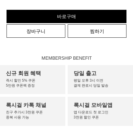
바로구매
장바구니
찜하기
MEMBERSHIP BENEFIT
신규 회원 혜택
당일 출고
즉시 할인 5% 쿠폰
평일 오후 3시 이전
5만원 쿠폰팩 증정
결제 완료시 당일 발송
록시걸 카톡 채널
록시걸 모바일앱
친구 추가시 3천원 쿠폰
앱 다운로드 첫 로그인
중복 사용 가능
3천원 할인 쿠폰