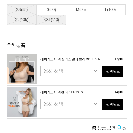
XS(85)
S(90)
M(95)
L(100)
XL(105)
XXL(110)
추천 상품
래쉬가드 이너 심리스 멀티 브라 AP1273CN
12,800
선택 완료
래쉬가드 이너 팬티 AP1276CN
14,000
선택 완료
0
총 상품 금액
원