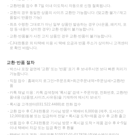
교환/반품 접수 후 7일 이내 미도착시 자동으로 신청 철회됩니다.
교환의 경우 동일한 상품의 사이즈 교환만 가능합니다. (맞교환 불가 / 재고
품절시 반품만 가능)
최초 수령한 그대로가 아닌 일부 상품만 발송하는 경우 (사은품, 패키지, 포
장 등 내용이 상이한 경우) 교환·반품이 불가능합니다.
교환·반품불가 사전 고지 상품인 경우 교환·반품이 불가능합니다.
CJ대한통운 외 타택배 이용 시 택배 요금과 반품 주소가 상이하니 고객센터
로 확인 바랍니다.
교환·반품 절차
박스나 포장 겉면에 '교환' 또는 '반품' 표기 후 보내주시면 보다 빠른 처리가
가능합니다.
직접 접수 : 홈페이지 로그인>주문조회>최근주문내역>주문상세>교환/반
품
카톡 채널 이용 : 카톡 검색창에 '록시걸' 검색 > 주문자명, 전화번호, 교환/반
품내용 (상품명,사이즈,사유등)을 기재하여 메시지 보내기
록시걸 고객센터(031.522.4488)로 전화 접수
교환 접수 후 CJ대한통운 기사님 방문 > 택배비 6,000원 (제주, 도서산간
12,000원)동봉 또는 입금하여 전달 > 록시걸 도착>제품 검수 후 교환 출고
반품 접수 후 CJ대한통운 기사님 방문 > 록시걸 도착 > 제품 검수 후 4~5일
이내 택배비 차감 또는 입금 확인 후 환불
택배비 입금 계좌 : 국민은행 515537-01-017828 (주)에스에이코리아