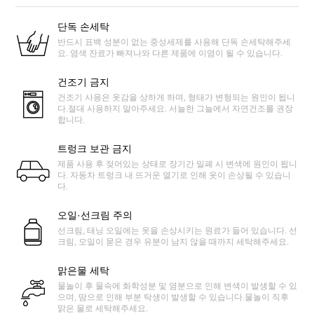
단독 손세탁
반드시 표백 성분이 없는 중성세제를 사용해 단독 손세탁해주세
요. 염색 잔료가 빠져나와 다른 제품에 이염이 될 수 있습니다.
건조기 금지
건조기 사용은 옷감을 상하게 하며, 형태가 변형되는 원인이 됩니
다.절대 사용하지 말아주세요. 서늘한 그늘에서 자연건조를 권장
합니다.
트렁크 보관 금지
제품 사용 후 젖어있는 상태로 장기간 밀폐 시 변색에 원인이 됩니
다. 자동차 트렁크 내 뜨거운 열기로 인해 옷이 손상될 수 있습니
다.
오일·선크림 주의
선크림, 태닝 오일에는 옷을 손상시키는 원료가 들어 있습니다. 선
크림, 오일이 묻은 경우 유분이 남지 않을 때까지 세탁해주세요.
맑은물 세탁
물놀이 후 물속에 화학성분 및 염분으로 인해 변색이 발생할 수 있
으며, 땀으로 인해 부분 탁생이 발생할 수 있습니다.물놀이 직후
맑은 물로 세탁해주세요.