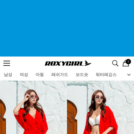
0
로고
메뉴
검색
메뉴
남성
여성
아동
래쉬가드
보드숏
워터레깅스
비치