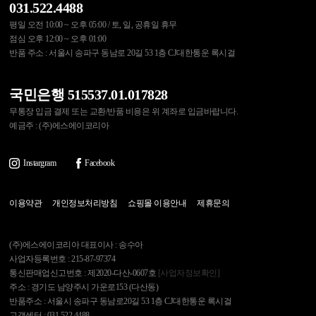
031.522.4488
평일 오전 10:00 ~ 오후 05:00 / 토, 일, 공휴일 휴무
점심 오후 12:00 ~ 오후 01:00
반품 주소 : 서울시 송파구 동남로 20길 53 1층 CJ대한통운 록시걸
국민은행 515537.01.017828
무통장 입금 결제 또는 교환/반품 비용은 위 계좌로 입금바랍니다.
예금주 : (주)에스에이코리아
Instargram
Facebook
이용약관
개인정보처리방침
쇼핑몰 이용안내
제휴문의
(주)에스에이코리아 대표이사 : 송수아
사업자등록번호 : 215-87-97374
통신판매업신고번호 : 제2020-다산-0607호
[사업자정보확인]
주소 : 경기도 남양주시 가운로153 (다산동)
반품주소 : 서울시 송파구 동남로20길 53 1층 CJ대한통운 록시걸
고객센터 : 031.522.4488