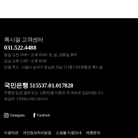
록시걸 고객센터
031.522.4488
평일 오전 10:00 ~ 오후 05:00 / 토, 일, 공휴일 휴무
점심 오후 12:00 ~ 오후 01:00
반품 주소 : 서울시 송파구 동남로 20길 53 1층 CJ대한통운 록시걸
국민은행 515537.01.017828
무통장 입금 결제 또는 교환/반품 비용은 위 계좌로 입금바랍니다.
예금주 : (주)에스에이코리아
Instargram
Facebook
이용약관
개인정보처리방침
쇼핑몰 이용안내
제휴문의