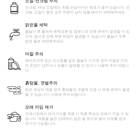
오일·선크림 주의
선크림, 태닝 오일에는 옷을 손상시키는 원료가 들어 있습니다. 선
크림, 오일이 묻은 경우 유분이 남지 않을 때까지 세탁해주세요.
맑은물 세탁
물놀이 후 물속에 화학성분 및 염분으로 인해 변색이 발생할 수 있
으며, 땀으로 인해 부분 탁생이 발생할 수 있습니다.물놀이 직후
맑은 물로 세탁해주세요.
마찰 주의
워터파크에 있는 미끄럼틀 같은 물놀이 기구에 경우 마찰로 인하
여 옷감이 상하거나 보풀이 발생할 수 있으니 사용에 주의 바랍니
다.
흙탕물, 갯벌주의
밝은 색상의 제품 경우 흙탕물과 갯벌에 오염 시 부분 변색이 발생
할 수 있습니다. 사용에 주의 바랍니다.
모래 끼임 제거
모래사장에서 래쉬가드를 착용 시 제품 특성상 모래가 끼일 수 있
습니다. 제품을 늘린 상태에서 얇은 솔 등으로 쓸어 모래를 쉽게
제거가 가능합니다.