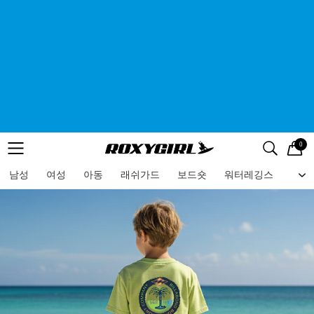
0
로고
메뉴
검색
메뉴
남성
여성
아동
래쉬가드
보드숏
워터레깅스
비치