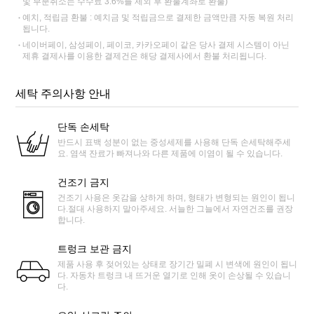
및 부분취소는 수수료 3.6%를 제외 후 환불계좌로 환불)
예치, 적립금 환불 : 예치금 및 적립금으로 결제한 금액만큼 자동 복원 처리
됩니다.
네이버페이, 삼성페이, 페이코, 카카오페이 같은 당사 결제 시스템이 아닌
제휴 결제사를 이용한 결제건은 해당 결제사에서 환불 처리됩니다.
세탁 주의사항 안내
단독 손세탁
반드시 표백 성분이 없는 중성세제를 사용해 단독 손세탁해주세
요. 염색 잔료가 빠져나와 다른 제품에 이염이 될 수 있습니다.
건조기 금지
건조기 사용은 옷감을 상하게 하며, 형태가 변형되는 원인이 됩니
다.절대 사용하지 말아주세요. 서늘한 그늘에서 자연건조를 권장
합니다.
트렁크 보관 금지
제품 사용 후 젖어있는 상태로 장기간 밀폐 시 변색에 원인이 됩니
다. 자동차 트렁크 내 뜨거운 열기로 인해 옷이 손상될 수 있습니
다.