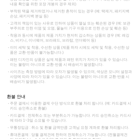
내용 확인을 위한 포장 개봉의 경우 제외)
부착된 택을 제거하였거나 제거한 흔적이 있는 경우 (예: 택제거, 패키지백
손상, 패키지백 분실 등)
고객의 책임이 있는 사유로 인하여 상품이 멸실 또는 훼손된 경우 (예: 보관
부주의로 인한 이염 및 오염, 물놀이 기구 이용으로 인한 손상 및 훼손 등)
착용과 동시에 제품의 제품 가치가 현저히 감소하는 상품의 경우 (예: 레깅
스, 비키니, 이너웨어, 브라패드, 브라탑, 언더웨어 등)
이미 세탁 및 착용, 수선한 상품 (제품 하자 시에도 세탁 및 착용, 수선한 상
품은 교환·반품이 불가능합니다.)
패턴 디자인의 상품은 실제 제품과 패턴 위치가 차이가 있을 수 있습니다.
이는 불량이 아니므로 교환·반품 시 배송비가 발생합니다.
사이즈는 측정 방법에 따라 오차가 발생될 수 있으며, 색상은 모니터 설정과
사양에 따라 차이가 있을 수 있습니다. 이는 불량이 아니므로 교환·반품 시
배송비가 발생됩니다.
환불 안내
주문 결제시 이용한 결제 수단 방식으로 환불 처리 됩니다. (예: 카드결제 시
카드 승인취소로 환불)
카드결제 : 전체취소 또는 부분취소가 가능합니다. 카드 승인취소는 카드사
에 따라 1~3일 소요될 수 있습니다.
무통장입금 : 취소 및 환불 금액만큼 고객님 요청 계좌로 환불 처리됩니다.
휴대폰결제 : 당월 결제건에 한하여 전체취소가 가능합니다. (전월결제건