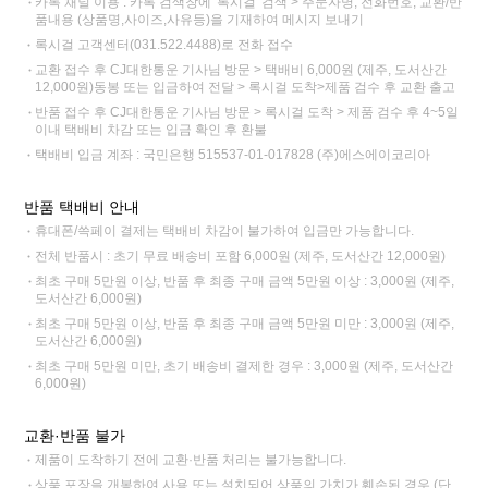
카톡 채널 이용 : 카톡 검색창에 '록시걸' 검색 > 주문자명, 전화번호, 교환/반
품내용 (상품명,사이즈,사유등)을 기재하여 메시지 보내기
록시걸 고객센터(031.522.4488)로 전화 접수
교환 접수 후 CJ대한통운 기사님 방문 > 택배비 6,000원 (제주, 도서산간
12,000원)동봉 또는 입금하여 전달 > 록시걸 도착>제품 검수 후 교환 출고
반품 접수 후 CJ대한통운 기사님 방문 > 록시걸 도착 > 제품 검수 후 4~5일
이내 택배비 차감 또는 입금 확인 후 환불
택배비 입금 계좌 : 국민은행 515537-01-017828 (주)에스에이코리아
반품 택배비 안내
휴대폰/쓱페이 결제는 택배비 차감이 불가하여 입금만 가능합니다.
전체 반품시 : 초기 무료 배송비 포함 6,000원 (제주, 도서산간 12,000원)
최초 구매 5만원 이상, 반품 후 최종 구매 금액 5만원 이상 : 3,000원 (제주,
도서산간 6,000원)
최초 구매 5만원 이상, 반품 후 최종 구매 금액 5만원 미만 : 3,000원 (제주,
도서산간 6,000원)
최초 구매 5만원 미만, 초기 배송비 결제한 경우 : 3,000원 (제주, 도서산간
6,000원)
교환·반품 불가
제품이 도착하기 전에 교환·반품 처리는 불가능합니다.
상품 포장을 개봉하여 사용 또는 설치되어 상품의 가치가 훼손된 경우 (단,