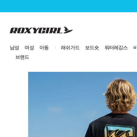
로고
남성
여성
아동
래쉬가드
보드숏
워터레깅스
브랜드