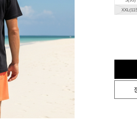
S(95)
XXL(11