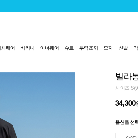
비치웨어
비키니
이너웨어
슈트
부력조끼
모자
신발
빌라봉
사이즈 S(95
34,300
옵션을 선택