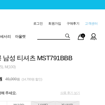
로그인
회원가입
구매후기
고객센터
마이
장바
악세서리
아울렛
0
페이
구니
 남성 티셔츠 MST791BBB
), M(100)
원
49,000
원
(14,700원 할인)
상품 후기 보기
해 주세요.