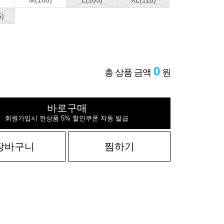
M(100)
L(105)
XL(110)
5)
0
총 상품 금액
원
바로구매
회원가입시 전상품 5% 할인쿠폰 자동 발급
장바구니
찜하기