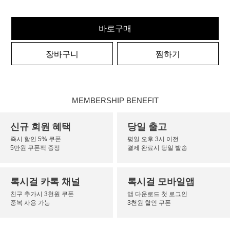
바로구매
장바구니
찜하기
MEMBERSHIP BENEFIT
신규 회원 혜택
당일 출고
즉시 할인 5% 쿠폰
평일 오후 3시 이전
5만원 쿠폰팩 증정
결제 완료시 당일 발송
록시걸 카톡 채널
록시걸 모바일앱
친구 추가시 3천원 쿠폰
앱 다운로드 첫 로그인
중복 사용 가능
3천원 할인 쿠폰