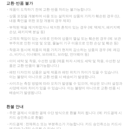
교환·반품 불가
제품이 도착하기 전에 교환·반품 처리는 불가능합니다.
상품 포장을 개봉하여 사용 또는 설치되어 상품의 가치가 훼손된 경우 (단,
내용 확인을 위한 포장 개봉의 경우 제외)
부착된 택을 제거하였거나 제거한 흔적이 있는 경우 (예: 택제거, 패키지백
손상, 패키지백 분실 등)
고객의 책임이 있는 사유로 인하여 상품이 멸실 또는 훼손된 경우 (예: 보관
부주의로 인한 이염 및 오염, 물놀이 기구 이용으로 인한 손상 및 훼손 등)
착용과 동시에 제품의 제품 가치가 현저히 감소하는 상품의 경우 (예: 레깅
스, 비키니, 이너웨어, 브라패드, 브라탑, 언더웨어 등)
이미 세탁 및 착용, 수선한 상품 (제품 하자 시에도 세탁 및 착용, 수선한 상
품은 교환·반품이 불가능합니다.)
패턴 디자인의 상품은 실제 제품과 패턴 위치가 차이가 있을 수 있습니다.
이는 불량이 아니므로 교환·반품 시 배송비가 발생합니다.
사이즈는 측정 방법에 따라 오차가 발생될 수 있으며, 색상은 모니터 설정과
사양에 따라 차이가 있을 수 있습니다. 이는 불량이 아니므로 교환·반품 시
배송비가 발생됩니다.
환불 안내
주문 결제시 이용한 결제 수단 방식으로 환불 처리 됩니다. (예: 카드결제 시
카드 승인취소로 환불)
카드결제 : 전체취소 또는 부분취소가 가능합니다. 카드 승인취소는 카드사
에 따라 1~3일 소요될 수 있습니다.