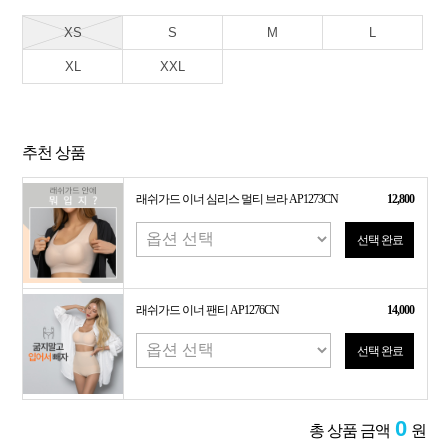
XS
S
M
L
XL
XXL
추천 상품
래쉬가드 이너 심리스 멀티 브라 AP1273CN
12,800
선택 완료
래쉬가드 이너 팬티 AP1276CN
14,000
선택 완료
0
총 상품 금액
원