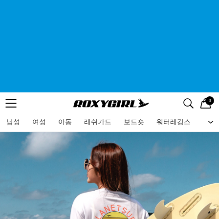
0
로고
메뉴
검색
메뉴
남성
여성
아동
래쉬가드
보드숏
워터레깅스
비치