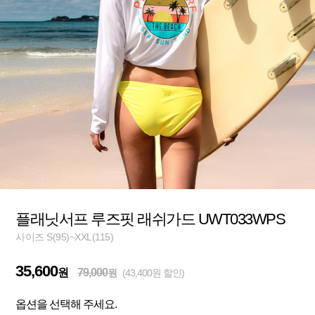
플래닛서프 루즈핏 래쉬가드 UWT033WPS
사이즈 S(95)~XXL(115)
35,600
원
79,000
원
(43,400원 할인)
옵션을 선택해 주세요.