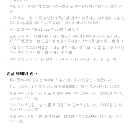
직접 접수 : 홈페이지 로그인>주문조회>최근주문내역>주문상세>교환/반
품
카톡 채널 이용 : 카톡 검색창에 '록시걸' 검색 > 주문자명, 전화번호, 교환/반
품내용 (상품명,사이즈,사유등)을 기재하여 메시지 보내기
록시걸 고객센터(031.522.4488)로 전화 접수
교환 접수 후 CJ대한통운 기사님 방문 > 택배비 6,000원 (제주, 도서산간
12,000원)동봉 또는 입금하여 전달 > 록시걸 도착>제품 검수 후 교환 출고
반품 접수 후 CJ대한통운 기사님 방문 > 록시걸 도착 > 제품 검수 후 4~5일
이내 택배비 차감 또는 입금 확인 후 환불
택배비 입금 계좌 : 국민은행 515537-01-017828 (주)에스에이코리아
반품 택배비 안내
휴대폰/쓱페이 결제는 택배비 차감이 불가하여 입금만 가능합니다.
전체 반품시 : 초기 무료 배송비 포함 6,000원 (제주, 도서산간 12,000원)
최초 구매 5만원 이상, 반품 후 최종 구매 금액 5만원 이상 : 3,000원 (제주,
도서산간 6,000원)
최초 구매 5만원 이상, 반품 후 최종 구매 금액 5만원 미만 : 3,000원 (제주,
도서산간 6,000원)
최초 구매 5만원 미만, 초기 배송비 결제한 경우 : 3,000원 (제주, 도서산간
6,000원)