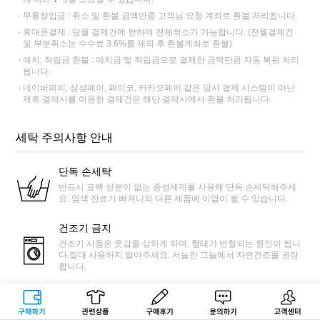
무통장입금 : 취소 및 환불 금액만큼 고객님 요청 계좌로 환불 처리됩니다.
휴대폰결제 : 당월 결제건에 한하여 전체취소가 가능합니다. (전월결제건
및 부분취소는 수수료 3.6%를 제외 후 환불계좌로 환불)
예치, 적립금 환불 : 예치금 및 적립금으로 결제한 금액만큼 자동 복원 처리
됩니다.
네이버페이, 삼성페이, 페이코, 카카오페이 같은 당사 결제 시스템이 아닌
제휴 결제사를 이용한 결제건은 해당 결제사에서 환불 처리됩니다.
세탁 주의사항 안내
단독 손세탁
반드시 표백 성분이 없는 중성세제를 사용해 단독 손세탁해주세
요. 염색 잔료가 빠져나와 다른 제품에 이염이 될 수 있습니다.
건조기 금지
건조기 사용은 옷감을 상하게 하며, 형태가 변형되는 원인이 됩니
다.절대 사용하지 말아주세요. 서늘한 그늘에서 자연건조를 권장
합니다.
트렁크 보관 금지
구매하기
관련상품
상품후기
문의하기
고객센터
제품 사용 후 젖어있는 상태로 장기간 밀폐 시 변색에 원인이 됩니