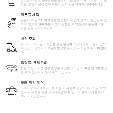
선크림, 태닝 오일에는 옷을 손상시키는 원료가 들어 있습니다. 선
크림, 오일이 묻은 경우 유분이 남지 않을 때까지 세탁해주세요.
맑은물 세탁
물놀이 후 물속에 화학성분 및 염분으로 인해 변색이 발생할 수 있
으며, 땀으로 인해 부분 탁생이 발생할 수 있습니다.물놀이 직후
맑은 물로 세탁해주세요.
마찰 주의
워터파크에 있는 미끄럼틀 같은 물놀이 기구에 경우 마찰로 인하
여 옷감이 상하거나 보풀이 발생할 수 있으니 사용에 주의 바랍니
다.
흙탕물, 갯벌주의
밝은 색상의 제품 경우 흙탕물과 갯벌에 오염 시 부분 변색이 발생
할 수 있습니다. 사용에 주의 바랍니다.
모래 끼임 제거
모래사장에서 래쉬가드를 착용 시 제품 특성상 모래가 끼일 수 있
습니다. 제품을 늘린 상태에서 얇은 솔 등으로 쓸어 모래를 쉽게
제거가 가능합니다.