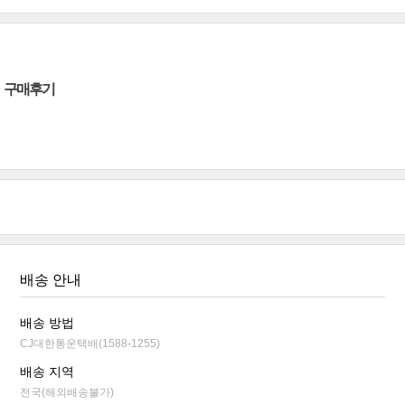
구매후기
배송 안내
배송 방법
CJ대한통운택배(1588-1255)
배송 지역
전국(해외배송불가)