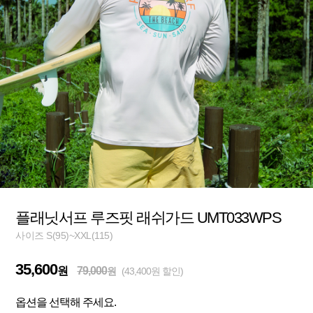
플래닛서프 루즈핏 래쉬가드 UMT033WPS
사이즈 S(95)~XXL(115)
35,600
원
79,000
원
(43,400원 할인)
옵션을 선택해 주세요.