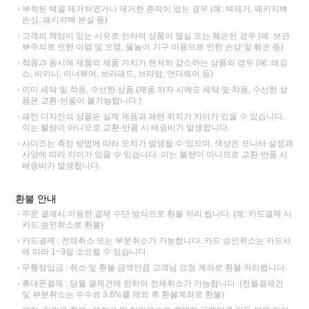
부착된 택을 제거하였거나 제거한 흔적이 있는 경우 (예: 택제거, 패키지백
손상, 패키지백 분실 등)
고객의 책임이 있는 사유로 인하여 상품이 멸실 또는 훼손된 경우 (예: 보관
부주의로 인한 이염 및 오염, 물놀이 기구 이용으로 인한 손상 및 훼손 등)
착용과 동시에 제품의 제품 가치가 현저히 감소하는 상품의 경우 (예: 레깅
스, 비키니, 이너웨어, 브라패드, 브라탑, 언더웨어 등)
이미 세탁 및 착용, 수선한 상품 (제품 하자 시에도 세탁 및 착용, 수선한 상
품은 교환·반품이 불가능합니다.)
패턴 디자인의 상품은 실제 제품과 패턴 위치가 차이가 있을 수 있습니다.
이는 불량이 아니므로 교환·반품 시 배송비가 발생합니다.
사이즈는 측정 방법에 따라 오차가 발생될 수 있으며, 색상은 모니터 설정과
사양에 따라 차이가 있을 수 있습니다. 이는 불량이 아니므로 교환·반품 시
배송비가 발생됩니다.
환불 안내
주문 결제시 이용한 결제 수단 방식으로 환불 처리 됩니다. (예: 카드결제 시
카드 승인취소로 환불)
카드결제 : 전체취소 또는 부분취소가 가능합니다. 카드 승인취소는 카드사
에 따라 1~3일 소요될 수 있습니다.
무통장입금 : 취소 및 환불 금액만큼 고객님 요청 계좌로 환불 처리됩니다.
휴대폰결제 : 당월 결제건에 한하여 전체취소가 가능합니다. (전월결제건
및 부분취소는 수수료 3.6%를 제외 후 환불계좌로 환불)