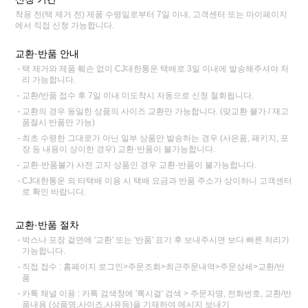
착용 전(택 제거 전) 제품 수령일로부터 7일 이내, 고객센터 또는 마이페이지
에서 직접 신청 가능합니다.
교환·반품 안내
택 제거와 제품 훼손 없이 CJ대한통운 택배로 3일 이내에 발송해주셔야 처
리 가능합니다.
교환/반품 접수 후 7일 이내 미도착시 자동으로 신청 철회됩니다.
교환의 경우 동일한 상품의 사이즈 교환만 가능합니다. (맞교환 불가 / 재고
품절시 반품만 가능)
최초 수령한 그대로가 아닌 일부 상품만 발송하는 경우 (사은품, 패키지, 포
장 등 내용이 상이한 경우) 교환·반품이 불가능합니다.
교환·반품불가 사전 고지 상품인 경우 교환·반품이 불가능합니다.
CJ대한통운 외 타택배 이용 시 택배 요금과 반품 주소가 상이하니 고객센터
로 확인 바랍니다.
교환·반품 절차
박스나 포장 겉면에 '교환' 또는 '반품' 표기 후 보내주시면 보다 빠른 처리가
가능합니다.
직접 접수 : 홈페이지 로그인>주문조회>최근주문내역>주문상세>교환/반
품
카톡 채널 이용 : 카톡 검색창에 '록시걸' 검색 > 주문자명, 전화번호, 교환/반
품내용 (상품명,사이즈,사유등)을 기재하여 메시지 보내기