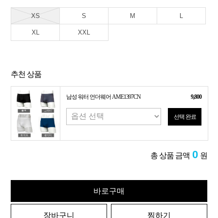
XS
S
M
L
XL
XXL
추천 상품
남성 워터 언더웨어 AME1397CN
9,800
선택 완료
0
총 상품 금액
원
바로구매
장바구니
찜하기