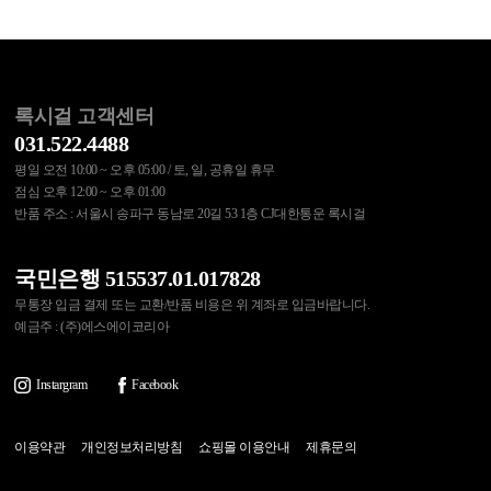
록시걸 고객센터
031.522.4488
평일 오전 10:00 ~ 오후 05:00 / 토, 일, 공휴일 휴무
점심 오후 12:00 ~ 오후 01:00
반품 주소 : 서울시 송파구 동남로 20길 53 1층 CJ대한통운 록시걸
국민은행 515537.01.017828
무통장 입금 결제 또는 교환/반품 비용은 위 계좌로 입금바랍니다.
예금주 : (주)에스에이코리아
Instargram
Facebook
이용약관
개인정보처리방침
쇼핑몰 이용안내
제휴문의