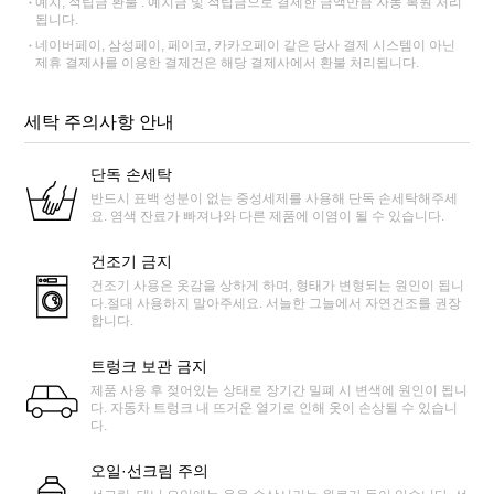
예치, 적립금 환불 : 예치금 및 적립금으로 결제한 금액만큼 자동 복원 처리
됩니다.
네이버페이, 삼성페이, 페이코, 카카오페이 같은 당사 결제 시스템이 아닌
제휴 결제사를 이용한 결제건은 해당 결제사에서 환불 처리됩니다.
세탁 주의사항 안내
단독 손세탁
반드시 표백 성분이 없는 중성세제를 사용해 단독 손세탁해주세
요. 염색 잔료가 빠져나와 다른 제품에 이염이 될 수 있습니다.
건조기 금지
건조기 사용은 옷감을 상하게 하며, 형태가 변형되는 원인이 됩니
다.절대 사용하지 말아주세요. 서늘한 그늘에서 자연건조를 권장
합니다.
트렁크 보관 금지
제품 사용 후 젖어있는 상태로 장기간 밀폐 시 변색에 원인이 됩니
다. 자동차 트렁크 내 뜨거운 열기로 인해 옷이 손상될 수 있습니
다.
오일·선크림 주의