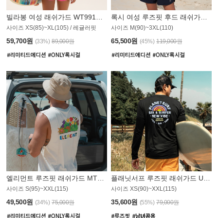
빌라봉 여성 래쉬가드 WT991BBB
록시 여성 루즈핏 후드 래쉬가드 WT555WRX
S
사이즈 XS(85)~XL(105) / 레귤러핏
사이즈 M(90)~3XL(110)
59,700원
65,500원
(33%)
89,000원
(45%)
119,000원
엘리먼트 루즈핏 래쉬가드 MT1114WEM
플래닛서프 루즈핏 래쉬가드 UMT010BPS
사이즈 S(95)~XXL(115)
사이즈 XS(90)~XXL(115)
PS
49,500원
35,600원
(34%)
75,000원
(55%)
79,000원