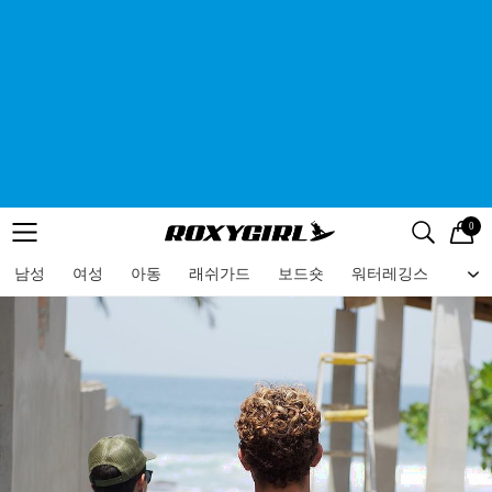
0
로고
메뉴
검색
메뉴
남성
여성
아동
래쉬가드
보드숏
워터레깅스
비치