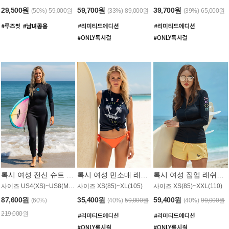
29,500원
59,700원
39,700원
(50%)
59,000원
(33%)
89,000원
(39%)
65,000원
록시 여성 전신 슈트 (4/3mm) WS221KRX
록시 여성 민소매 래쉬가드 WT907BRX
록시 여성 집업 래쉬가드 WT868BRX
사이즈 US4(XS)~US8(M) / 후면 지퍼
사이즈 XS(85)~XL(105)
사이즈 XS(85)~XXL(110)
87,600원
35,400원
59,400원
(60%)
(40%)
59,000원
(40%)
99,000원
219,000원