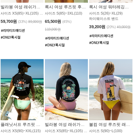
빌라봉 여성 래쉬가드 WT992WBB
록시 여성 루즈핏 후드 래쉬가드 WT556BRX
록시 여성 워터레깅스 WB1016BRX
사이즈 XS(85)~XL(105) / 레귤러핏
사이즈 S(85)~3XL(110)
사이즈 S(26)~XL(29)
하이웨이스트 밴드
59,700원
65,500원
(33%)
89,000원
(45%)
39,200원
(20%)
49,000원
119,000원
플래닛서프 루즈핏 래쉬가드 UWT044BPS
빌라봉 여성 래쉬가드 WT988BBB
볼컴 여성 루즈핏 래쉬가드 MT1005VC
사이즈 XS(90)~XXL(115)
사이즈 XS(85)~XL(105) / 오버핏
사이즈 S(90)~L(100)