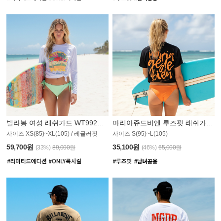
빌라봉 여성 래쉬가드 WT992WBB
마리아쥬드비엔 루즈핏 래쉬가드 JWT013O
사이즈 XS(85)~XL(105) / 레귤러핏
사이즈 S(95)~L(105)
011PS
59,700원
35,100원
(33%)
89,000원
(46%)
65,000원