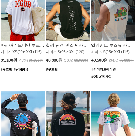
마리아쥬드비엔 루즈핏 래쉬가드 JMT005W
헐리 남성 민소매 래쉬가드 MT1155BHL
엘리먼트 루즈핏 래쉬가드 MT1114WEM
사이즈 XS(90)~XXL(115)
사이즈 S(95)~3XL(120)
사이즈 S(95)~XXL(115)
35,100원
48,300원
49,500원
(46%)
65,000원
(30%)
69,000원
(34%)
75,000원