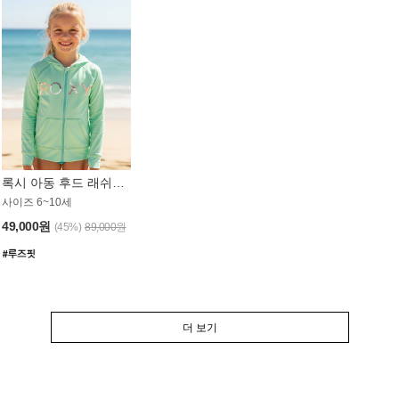
록시 아동 후드 래쉬가드 GT764MRX
사이즈 6~10세
49,000원
(45%)
89,000원
더 보기