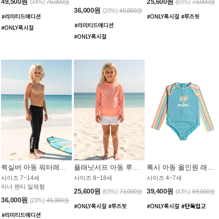
49,500원
25,600원
(34%)
75,000원
(65%)
73,000원
36,000원
(20%)
45,000원
퀵실버 아동 워터레깅스 BB776BQS
플래닛서프 아동 루즈핏 래쉬가드 UGT012CPS
록시 아동 올인원 래쉬가드 GT811BRX
사이즈 7~14세
사이즈 8~18세
사이즈 4~7세
이너 팬티 일체형
25,600원
39,400원
(65%)
73,000원
(43%)
69,000원
36,000원
(20%)
45,000원