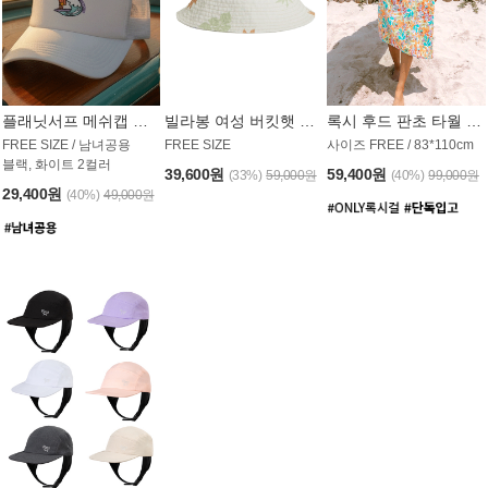
플래닛서프 메쉬캡 모자 UAC008PS
빌라봉 여성 버킷햇 AC1971MBB
록시 후드 판초 타월 AT1765WRX
FREE SIZE / 남녀공용
FREE SIZE
사이즈 FREE / 83*110cm
블랙, 화이트 2컬러
39,600원
59,400원
(33%)
59,000원
(40%)
99,000원
29,400원
(40%)
49,000원