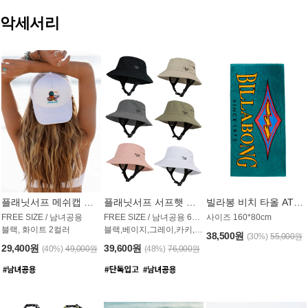
악세서리
플래닛서프 메쉬캡 모자 UAC009PS
플래닛서프 서프햇 모자 UAC002PS
빌라봉 비치 타올 AT1768PBB
FREE SIZE / 남녀공용
FREE SIZE / 남녀공용 6컬러
사이즈 160*80cm
블랙, 화이트 2컬러
블랙,베이지,그레이,카키,핑크,화이트
38,500원
(30%)
55,000원
29,400원
39,600원
(40%)
49,000원
(48%)
76,000원