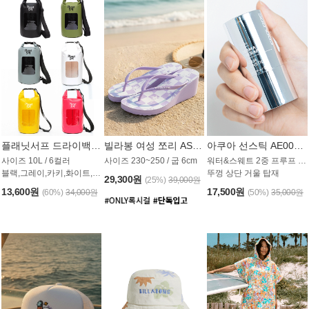
플래닛서프 드라이백 UAB009PS
빌라봉 여성 쪼리 AS1862PBB
아쿠아 선스틱 AE008MG
사이즈 10L / 6컬러
사이즈 230~250 / 굽 6cm
워터&스웨트 2중 프루프 / SPF 50+
블랙,그레이,카키,화이트,옐로우,핑크
뚜껑 상단 거울 탑재
29,300원
(25%)
39,000원
13,600원
17,500원
(60%)
34,000원
(50%)
35,000원