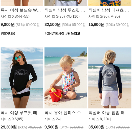
록시 여성 보드숏 WB791PRX
퀵실버 남성 루즈핏 래쉬가드 MT1072GQS
퀵실버 남성 티셔츠 MST356WQS
사이즈 XS(44~55)
사이즈 S(95)~XL(110)
사이즈 S(90), M(95)
9,000원
32,500원
15,600원
(87%)
69,000원
(50%)
65,000원
(60%)
39,000원
록시 여성 루즈핏 래쉬가드 WT909BRX
록시 유아 원피스 수영복 B588W
퀵실버 아동 집업 래쉬가드 BT682LQS
사이즈 XS(85)
사이즈 2세
사이즈 8, 10세
29,300원
9,500원
35,600원
(63%)
79,000원
(84%)
59,000원
(55%)
79,000원