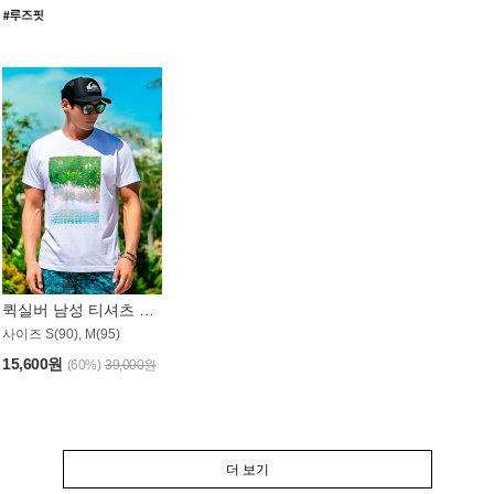
퀵실버 남성 티셔츠 MST357WQS
사이즈 S(90), M(95)
15,600원
(60%)
39,000원
더 보기