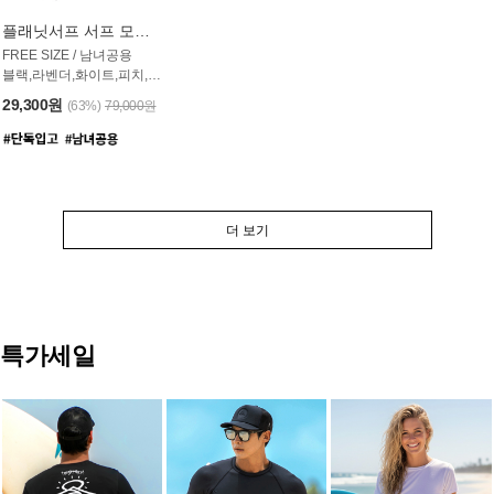
플래닛서프 서프 모자 UAC007PS
FREE SIZE / 남녀공용
블랙,라벤더,화이트,피치,그레이,오트밀 6컬러
29,300원
(63%)
79,000원
더 보기
특가세일