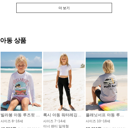
더 보기
아동 상품
빌라봉 아동 루즈핏 래쉬가드 GT813WBB
록시 아동 워터레깅스 GB672BRX
플래닛서프 아동 루즈핏 래쉬가드 UBT009GPS
사이즈 8~16세
사이즈 7~14세
사이즈 10~18세
이너 팬티 일체형