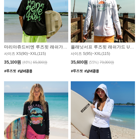
마리아쥬드비엔 루즈핏 래쉬가드 JMT004B
플래닛서프 루즈핏 래쉬가드 UMT008WPS
사이즈 XS(90)~XXL(115)
사이즈 S(95)~XXL(115)
35,100원
35,600원
(46%)
65,000원
(55%)
79,000원