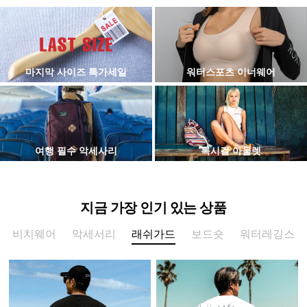
마지막 사이즈 특가세일
워터스포츠 이너웨어
여행 필수 악세사리
록시걸 아울렛
지금 가장 인기 있는 상품
비치웨어
악세서리
래쉬가드
보드숏
워터레깅스