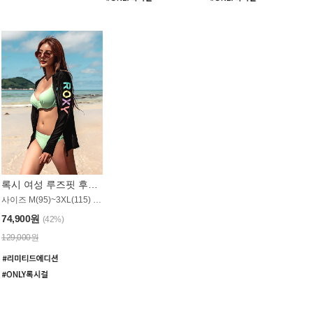
록시 여성 루즈핏 후드 래쉬가드 WT900BRX
사이즈 M(95)~3XL(115) / 롱기장 타입
74,900원
(42%)
129,000원