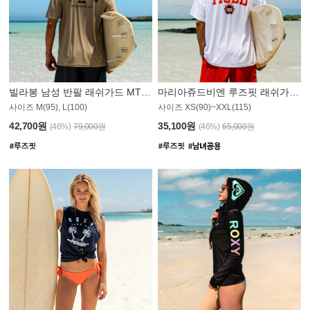
빌라봉 남성 반팔 래쉬가드 MT1082GBB
마리아쥬드비엔 루즈핏 래쉬가드 JMT005W
사이즈 M(95), L(100)
사이즈 XS(90)~XXL(115)
42,700원
35,100원
(46%)
79,000원
(46%)
65,000원
N