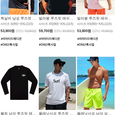
퀵실버 남성 루즈핏 래쉬가드 MT1017BQS
빌라봉 루즈핏 래쉬가드 MT1129BBB
빌라봉 루즈핏 래쉬가드 MT1135WBB
사이즈 S(95)~XXL(115)
사이즈 XS(90)~XXL(115)
사이즈 XS(90)~XXL(115)
53,800원
59,700원
53,800원
(32%)
79,000원
(33%)
89,000원
(32%)
79,000원
볼컴 남성 루즈핏 래쉬가드 MT1008BVC
플래닛서프 루즈핏 래쉬가드 UMT026WPS
플래닛서프 남성 보드숏 UMB002GPS