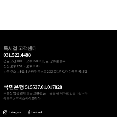
록시걸 고객센터
031.522.4488
평일 오전 10:00 ~ 오후 05:00 / 토, 일, 공휴일 휴무
점심 오후 12:00 ~ 오후 01:00
반품 주소 : 서울시 송파구 동남로 20길 53 1층 CJ대한통운 록시걸
국민은행 515537.01.017828
무통장 입금 결제 또는 교환/반품 비용은 위 계좌로 입금바랍니다.
예금주 : (주)에스에이코리아
Instargram
Facebook