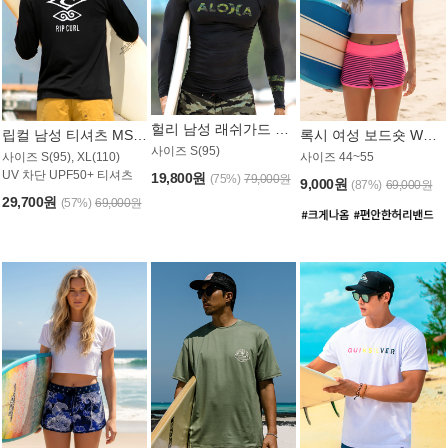
헐리 남성 래쉬가드 MT521CHL
립컬 남성 티셔츠 MST445BRC
록시 여성 보드숏 WB773KRX
사이즈 S(95)
사이즈 S(95), XL(110)
사이즈 44~55
UV 차단 UPF50+ 티셔츠
19,800원
(75%)
79,000원
9,000원
(87%)
69,000원
29,700원
(57%)
69,000원