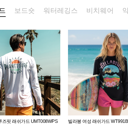
드
보드숏
워터레깅스
비치웨어
즈핏 래쉬가드 UMT008WPS
빌라봉 여성 래쉬가드 WT991B