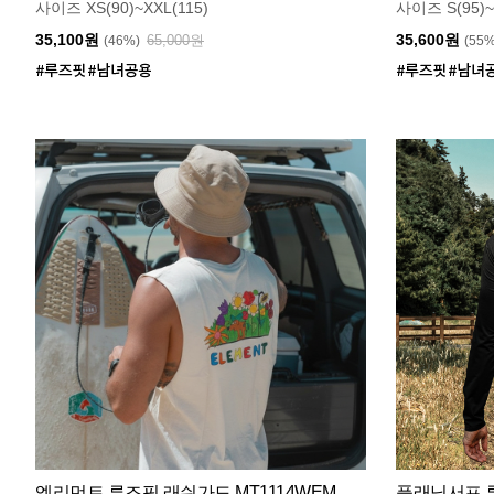
사이즈 XS(90)~XXL(115)
사이즈 S(95)~
35,100원
35,600원
65,000원
(46%)
(55
엘리먼트 루즈핏 래쉬가드 MT1114WEM
플래닛서프 루