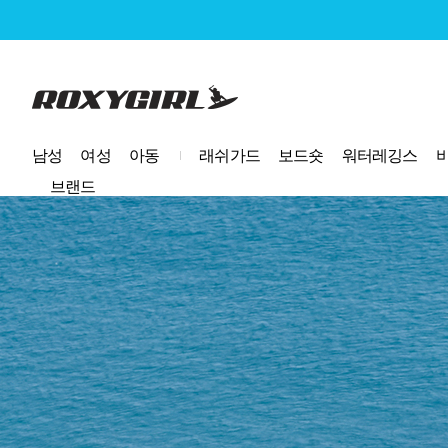
로고
남성
여성
아동
래쉬가드
보드숏
워터레깅스
브랜드