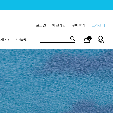
로그인
회원가입
구매후기
고객센터
마이
장바
악세서리
아울렛
0
페이
구니