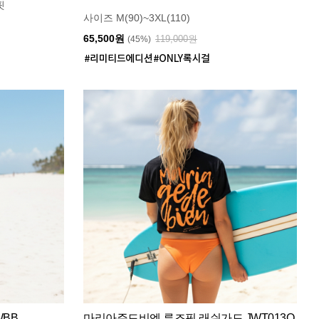
핏
사이즈 M(90)~3XL(110)
65,500원
119,000원
(45%)
WBB
마리아쥬드비엔 루즈핏 래쉬가드 JWT013O