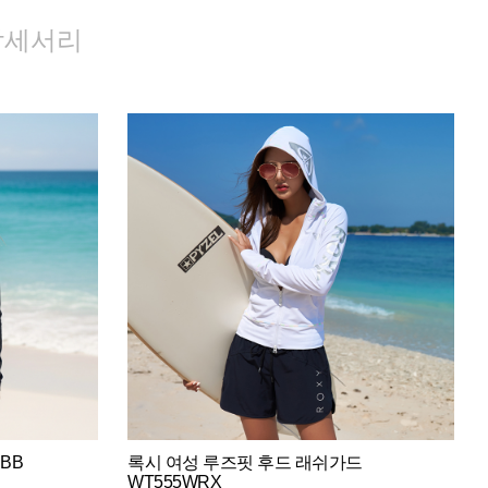
악세서리
BB
록시 여성 루즈핏 후드 래쉬가드
WT555WRX