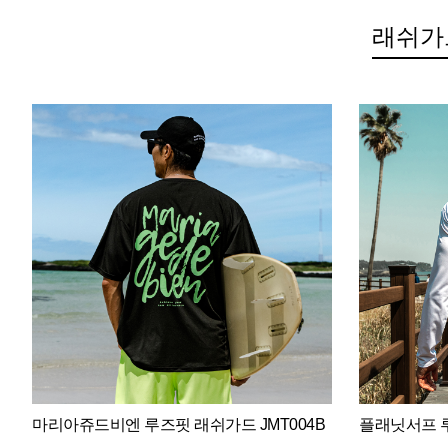
래쉬가
마리아쥬드비엔 루즈핏 래쉬가드 JMT004B
플래닛서프 루