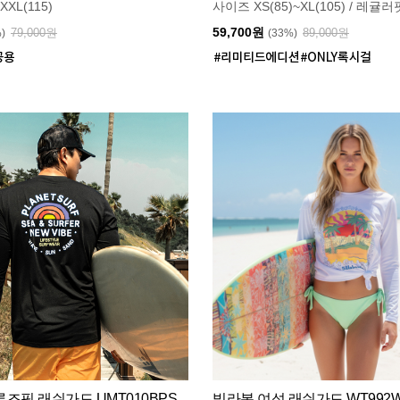
XXL(115)
사이즈 XS(85)~XL(105) / 레귤러
59,700원
79,000원
89,000원
%)
(33%)
즈핏 래쉬가드 UMT010BPS
빌라봉 여성 래쉬가드 WT992