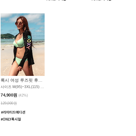
록시 여성 루즈핏 후드 래쉬가드 WT900BRX
사이즈 M(95)~3XL(115) / 롱기장 타입
74,900원
(42%)
129,000원