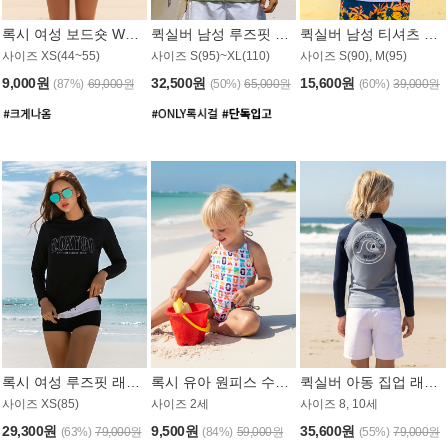
록시 여성 보드숏 WB791PRX
퀵실버 남성 루즈핏 래쉬가드 MT1072GQS
퀵실버 남성 티셔츠 MST356WQS
사이즈 XS(44~55)
사이즈 S(95)~XL(110)
사이즈 S(90), M(95)
9,000원
32,500원
15,600원
(87%)
69,000원
(50%)
65,000원
(60%)
39,000원
록시 여성 루즈핏 래쉬가드 WT909BRX
록시 유아 원피스 수영복 B588W
퀵실버 아동 집업 래쉬가드 BT682LQS
사이즈 XS(85)
사이즈 2세
사이즈 8, 10세
29,300원
9,500원
35,600원
(63%)
79,000원
(84%)
59,000원
(55%)
79,000원