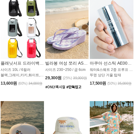
플래닛서프 드라이백 UAB009PS
빌라봉 여성 쪼리 AS1862PBB
아쿠아 선스틱 AE008MG
사이즈 10L / 6컬러
사이즈 230~250 / 굽 6cm
워터&스웨트 2중 프루프 / SPF 50+
블랙,그레이,카키,화이트,옐로우,핑크
뚜껑 상단 거울 탑재
29,300원
(25%)
39,000원
13,600원
17,500원
(60%)
34,000원
(50%)
35,000원