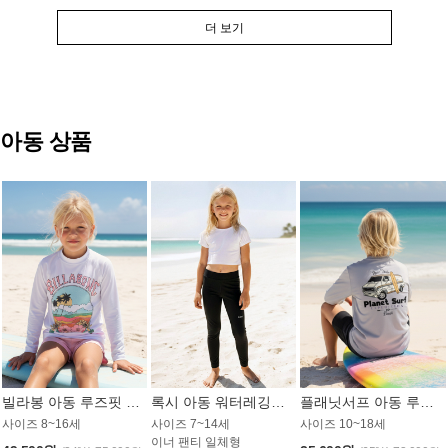
더 보기
아동 상품
빌라봉 아동 루즈핏 래쉬가드 GT813WBB
록시 아동 워터레깅스 GB672BRX
플래닛서프 아동 루즈핏 래쉬가드 UBT009GPS
사이즈 8~16세
사이즈 7~14세
사이즈 10~18세
이너 팬티 일체형