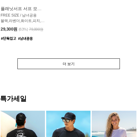
플래닛서프 서프 모자 UAC007PS
FREE SIZE / 남녀공용
블랙,라벤더,화이트,피치,그레이,오트밀 6컬러
29,300원
(63%)
79,000원
더 보기
특가세일