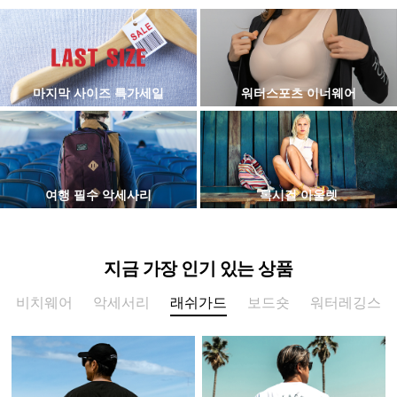
마지막 사이즈 특가세일
워터스포츠 이너웨어
여행 필수 악세사리
록시걸 아울렛
지금 가장 인기 있는 상품
비치웨어
악세서리
래쉬가드
보드숏
워터레깅스