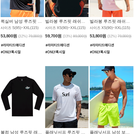
퀵실버 남성 루즈핏 래쉬가드 MT1017BQS
빌라봉 루즈핏 래쉬가드 MT1129BBB
빌라봉 루즈핏 래쉬가드 MT1135WBB
사이즈 S(95)~XXL(115)
사이즈 XS(90)~XXL(115)
사이즈 XS(90)~XXL(115)
53,800원
59,700원
53,800원
(32%)
79,000원
(33%)
89,000원
(32%)
79,000원
볼컴 남성 루즈핏 래쉬가드 MT1008BVC
플래닛서프 루즈핏 래쉬가드 UMT026WPS
플래닛서프 남성 보드숏 UMB002GPS