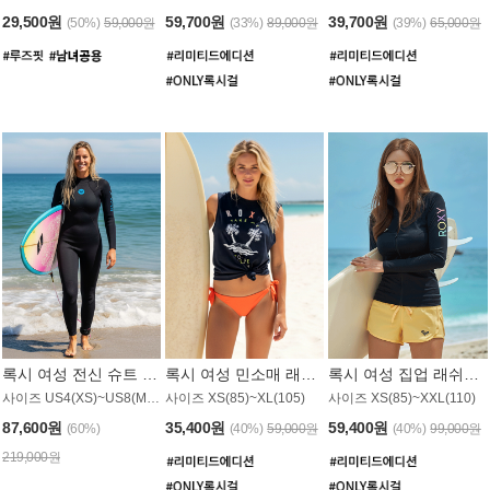
29,500원
59,700원
39,700원
(50%)
59,000원
(33%)
89,000원
(39%)
65,000원
록시 여성 전신 슈트 (4/3mm) WS221KRX
록시 여성 민소매 래쉬가드 WT907BRX
록시 여성 집업 래쉬가드 WT868BRX
사이즈 US4(XS)~US8(M) / 후면 지퍼
사이즈 XS(85)~XL(105)
사이즈 XS(85)~XXL(110)
87,600원
35,400원
59,400원
(60%)
(40%)
59,000원
(40%)
99,000원
219,000원