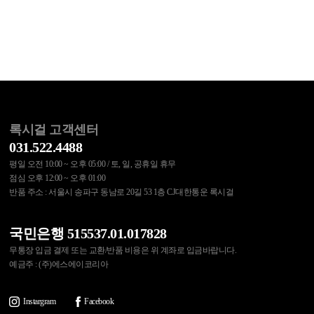
록시걸 고객센터
031.522.4488
평일 오전 10:00 ~ 오후 05:00 / 토, 일, 공휴일 휴무
점심 오후 12:00 ~ 오후 01:00
반품 주소 : 서울시 송파구 동남로 20길 53 1층 CJ대한통운 록시걸
국민은행 515537.01.017828
무통장 입금 결제 또는 교환/반품 비용은 위 계좌로 입금바랍니다.
예금주 : (주)에스에이코리아
Instargram
Facebook