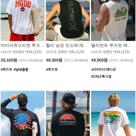
마리아쥬드비엔 루즈핏 래쉬가드 JMT005W
헐리 남성 민소매 래쉬가드 MT1155BHL
엘리먼트 루즈핏 래쉬가드 MT1114WEM
사이즈 XS(90)~XXL(115)
사이즈 S(95)~3XL(120)
사이즈 S(95)~XXL(115)
35,100원
48,300원
49,500원
(46%)
65,000원
(30%)
69,000원
(34%)
75,000원