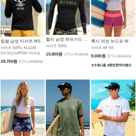
헐리 남성 래쉬가드 MT521CHL
립컬 남성 티셔츠 MST445BRC
록시 여성 보드숏 WB773KRX
사이즈 S(95)
사이즈 S(95), XL(110)
사이즈 44~55
UV 차단 UPF50+ 티셔츠
19,800원
(75%)
79,000원
9,000원
(87%)
69,000원
29,700원
(57%)
69,000원