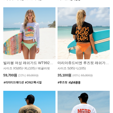
빌라봉 여성 래쉬가드 WT992WBB
마리아쥬드비엔 루즈핏 래쉬가드 JWT013O
사이즈 XS(85)~XL(105) / 레귤러핏
사이즈 S(95)~L(105)
011PS
59,700원
35,100원
(33%)
89,000원
(46%)
65,000원