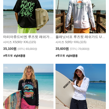
마리아쥬드비엔 루즈핏 래쉬가드 JMT004B
플래닛서프 루즈핏 래쉬가드 UMT008WPS
사이즈 XS(90)~XXL(115)
사이즈 S(95)~XXL(115)
35,100원
35,600원
(46%)
65,000원
(55%)
79,000원