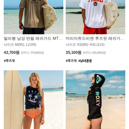
빌라봉 남성 반팔 래쉬가드 MT1082GBB
마리아쥬드비엔 루즈핏 래쉬가드 JMT005W
사이즈 M(95), L(100)
사이즈 XS(90)~XXL(115)
42,700원
35,100원
(46%)
79,000원
(46%)
65,000원
N