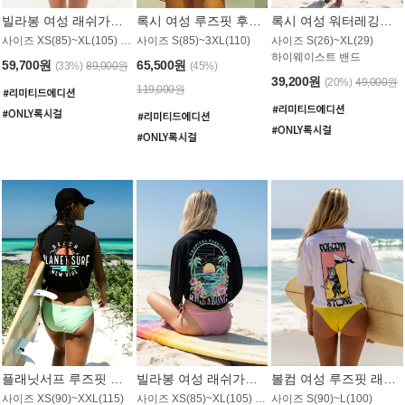
빌라봉 여성 래쉬가드 WT992WBB
록시 여성 루즈핏 후드 래쉬가드 WT556BRX
록시 여성 워터레깅스 WB1016BRX
사이즈 XS(85)~XL(105) / 레귤러핏
사이즈 S(85)~3XL(110)
사이즈 S(26)~XL(29)
하이웨이스트 밴드
59,700원
65,500원
(33%)
89,000원
(45%)
39,200원
(20%)
49,000원
119,000원
플래닛서프 루즈핏 래쉬가드 UWT044BPS
빌라봉 여성 래쉬가드 WT988BBB
볼컴 여성 루즈핏 래쉬가드 MT1005VC
사이즈 XS(90)~XXL(115)
사이즈 XS(85)~XL(105) / 오버핏
사이즈 S(90)~L(100)