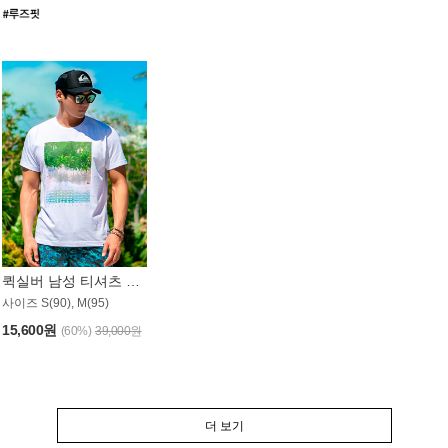
퀵실버 남성 티셔츠 MST357WQS
사이즈 S(90), M(95)
15,600원
(60%)
39,000원
더 보기