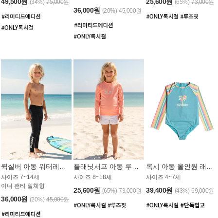
49,500원
25,600원
(34%)
75,000원
(65%)
73,000원
36,000원
(20%)
45,000원
퀵실버 아동 워터레깅스 BB776BQS
플래닛서프 아동 루즈핏 래쉬가드 UGT012CPS
록시 아동 올인원 래쉬가드 GT811BRX
사이즈 7~14세
사이즈 8~18세
사이즈 4~7세
이너 팬티 일체형
25,600원
39,400원
(65%)
73,000원
(43%)
69,000원
36,000원
(20%)
45,000원