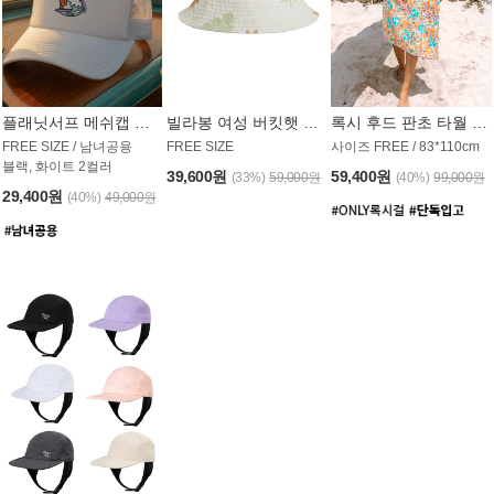
플래닛서프 메쉬캡 모자 UAC008PS
빌라봉 여성 버킷햇 AC1971MBB
록시 후드 판초 타월 AT1765WRX
FREE SIZE / 남녀공용
FREE SIZE
사이즈 FREE / 83*110cm
블랙, 화이트 2컬러
39,600원
59,400원
(33%)
59,000원
(40%)
99,000원
29,400원
(40%)
49,000원