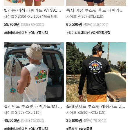
빌라봉 여성 래쉬가드 WT991BBB
록시 여성 루즈핏 후드 래쉬가드 WT555WRX
S
사이즈 XS(85)~XL(105) / 레귤러핏
사이즈 M(90)~3XL(110)
59,700원
65,500원
(33%)
89,000원
(45%)
119,000원
엘리먼트 루즈핏 래쉬가드 MT1114WEM
플래닛서프 루즈핏 래쉬가드 UMT010BPS
사이즈 S(95)~XXL(115)
사이즈 XS(90)~XXL(115)
PS
49,500원
35,600원
(34%)
75,000원
(55%)
79,000원