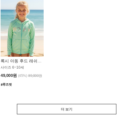
록시 아동 후드 래쉬가드 GT764MRX
사이즈 6~10세
49,000원
(45%)
89,000원
더 보기