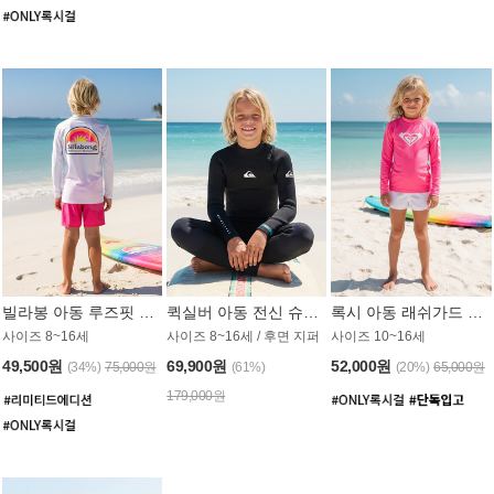
빌라봉 아동 루즈핏 래쉬가드 BT804WBB
퀵실버 아동 전신 슈트 (3/2mm) BS023KQS
록시 아동 래쉬가드 GT815MRX
사이즈 8~16세
사이즈 8~16세 / 후면 지퍼
사이즈 10~16세
49,500원
69,900원
52,000원
(34%)
75,000원
(61%)
(20%)
65,000원
179,000원