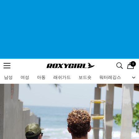
0
로고
메뉴
검색
메뉴
남성
여성
아동
래쉬가드
보드숏
워터레깅스
비치