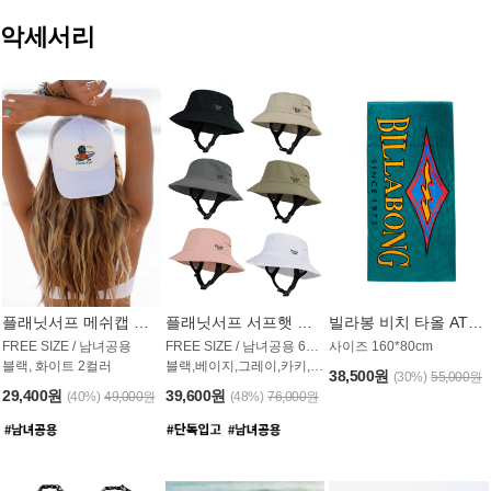
악세서리
플래닛서프 메쉬캡 모자 UAC009PS
플래닛서프 서프햇 모자 UAC002PS
빌라봉 비치 타올 AT1768PBB
FREE SIZE / 남녀공용
FREE SIZE / 남녀공용 6컬러
사이즈 160*80cm
블랙, 화이트 2컬러
블랙,베이지,그레이,카키,핑크,화이트
38,500원
(30%)
55,000원
29,400원
39,600원
(40%)
49,000원
(48%)
76,000원