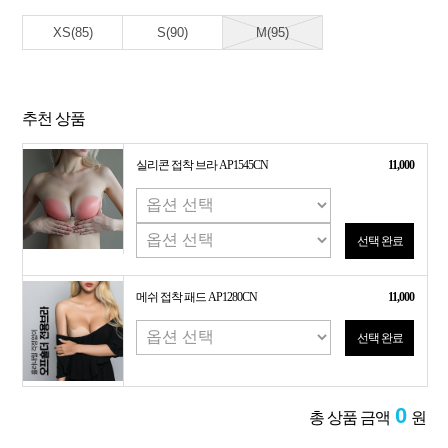
XS(85)
S(90)
M(95)
추천 상품
실리콘 접착 브라 AP1545CN
11,000
선택 완료
메쉬 접착 패드 AP1280CN
11,000
선택 완료
0
총 상품 금액
원