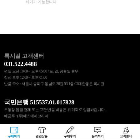
제거가 가능합니다.
록시걸 고객센터
031.522.4488
평일 오전 10:00 ~ 오후 05:00 / 토, 일, 공휴일 휴무
점심 오후 12:00 ~ 오후 01:00
반품 주소 : 서울시 송파구 동남로 20길 53 1층 CJ대한통운 록시걸
국민은행 515537.01.017828
무통장 입금 결제 또는 교환/반품 비용은 위 계좌로 입금바랍니다.
예금주 : (주)에스에이코리아
Instargram
Facebook
구매하기
관련상품
상품후기
문의하기
고객센터