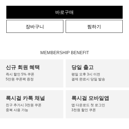
바로구매
장바구니
찜하기
MEMBERSHIP BENEFIT
신규 회원 혜택
당일 출고
즉시 할인 5% 쿠폰
평일 오후 3시 이전
5만원 쿠폰팩 증정
결제 완료시 당일 발송
록시걸 카톡 채널
록시걸 모바일앱
친구 추가시 3천원 쿠폰
앱 다운로드 첫 로그인
중복 사용 가능
3천원 할인 쿠폰