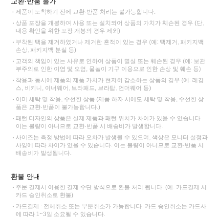
교환·반품 불가
제품이 도착하기 전에 교환·반품 처리는 불가능합니다.
상품 포장을 개봉하여 사용 또는 설치되어 상품의 가치가 훼손된 경우 (단,
내용 확인을 위한 포장 개봉의 경우 제외)
부착된 택을 제거하였거나 제거한 흔적이 있는 경우 (예: 택제거, 패키지백
손상, 패키지백 분실 등)
고객의 책임이 있는 사유로 인하여 상품이 멸실 또는 훼손된 경우 (예: 보관
부주의로 인한 이염 및 오염, 물놀이 기구 이용으로 인한 손상 및 훼손 등)
착용과 동시에 제품의 제품 가치가 현저히 감소하는 상품의 경우 (예: 레깅
스, 비키니, 이너웨어, 브라패드, 브라탑, 언더웨어 등)
이미 세탁 및 착용, 수선한 상품 (제품 하자 시에도 세탁 및 착용, 수선한 상
품은 교환·반품이 불가능합니다.)
패턴 디자인의 상품은 실제 제품과 패턴 위치가 차이가 있을 수 있습니다.
이는 불량이 아니므로 교환·반품 시 배송비가 발생합니다.
사이즈는 측정 방법에 따라 오차가 발생될 수 있으며, 색상은 모니터 설정과
사양에 따라 차이가 있을 수 있습니다. 이는 불량이 아니므로 교환·반품 시
배송비가 발생됩니다.
환불 안내
주문 결제시 이용한 결제 수단 방식으로 환불 처리 됩니다. (예: 카드결제 시
카드 승인취소로 환불)
카드결제 : 전체취소 또는 부분취소가 가능합니다. 카드 승인취소는 카드사
에 따라 1~3일 소요될 수 있습니다.