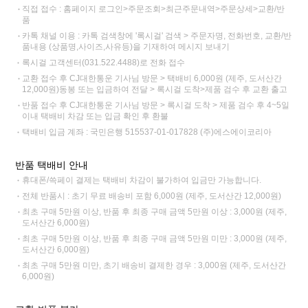
직접 접수 : 홈페이지 로그인>주문조회>최근주문내역>주문상세>교환/반
품
카톡 채널 이용 : 카톡 검색창에 '록시걸' 검색 > 주문자명, 전화번호, 교환/반
품내용 (상품명,사이즈,사유등)을 기재하여 메시지 보내기
록시걸 고객센터(031.522.4488)로 전화 접수
교환 접수 후 CJ대한통운 기사님 방문 > 택배비 6,000원 (제주, 도서산간
12,000원)동봉 또는 입금하여 전달 > 록시걸 도착>제품 검수 후 교환 출고
반품 접수 후 CJ대한통운 기사님 방문 > 록시걸 도착 > 제품 검수 후 4~5일
이내 택배비 차감 또는 입금 확인 후 환불
택배비 입금 계좌 : 국민은행 515537-01-017828 (주)에스에이코리아
반품 택배비 안내
휴대폰/쓱페이 결제는 택배비 차감이 불가하여 입금만 가능합니다.
전체 반품시 : 초기 무료 배송비 포함 6,000원 (제주, 도서산간 12,000원)
최초 구매 5만원 이상, 반품 후 최종 구매 금액 5만원 이상 : 3,000원 (제주,
도서산간 6,000원)
최초 구매 5만원 이상, 반품 후 최종 구매 금액 5만원 미만 : 3,000원 (제주,
도서산간 6,000원)
최초 구매 5만원 미만, 초기 배송비 결제한 경우 : 3,000원 (제주, 도서산간
6,000원)