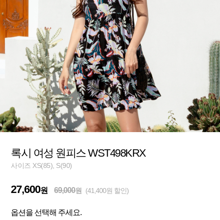
록시 여성 원피스 WST498KRX
사이즈 XS(85), S(90)
27,600
원
69,000
원
(41,400원 할인)
옵션을 선택해 주세요.