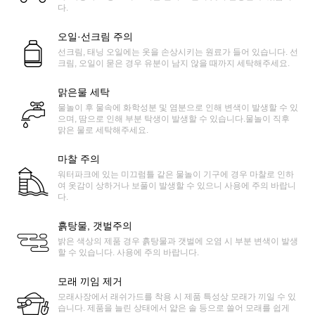
다.
오일·선크림 주의
선크림, 태닝 오일에는 옷을 손상시키는 원료가 들어 있습니다. 선
크림, 오일이 묻은 경우 유분이 남지 않을 때까지 세탁해주세요.
맑은물 세탁
물놀이 후 물속에 화학성분 및 염분으로 인해 변색이 발생할 수 있
으며, 땀으로 인해 부분 탁생이 발생할 수 있습니다.물놀이 직후
맑은 물로 세탁해주세요.
마찰 주의
워터파크에 있는 미끄럼틀 같은 물놀이 기구에 경우 마찰로 인하
여 옷감이 상하거나 보풀이 발생할 수 있으니 사용에 주의 바랍니
다.
흙탕물, 갯벌주의
밝은 색상의 제품 경우 흙탕물과 갯벌에 오염 시 부분 변색이 발생
할 수 있습니다. 사용에 주의 바랍니다.
모래 끼임 제거
모래사장에서 래쉬가드를 착용 시 제품 특성상 모래가 끼일 수 있
습니다. 제품을 늘린 상태에서 얇은 솔 등으로 쓸어 모래를 쉽게