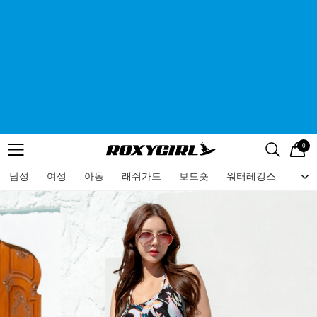
0
로고
메뉴
검색
메뉴
남성
여성
아동
래쉬가드
보드숏
워터레깅스
비치