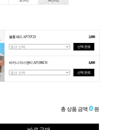
S(90)
M(95)
볼륨 패드 AP737CD
2,000
선택 완료
비키니 이너 팬티 AP1396CN
4,800
선택 완료
0
총 상품 금액
원
바로구매