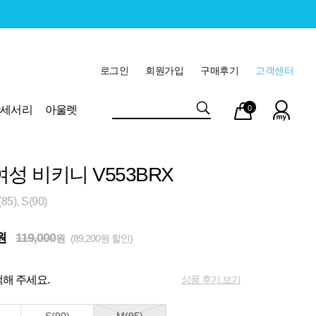
로그인
회원가입
구매후기
고객센터
마이
장바
악세서리
아울렛
0
페이
구니
여성 비키니 V553BRX
5), S(90)
원
119,000
원
(89,200원 할인)
상품 후기 보기
해 주세요.