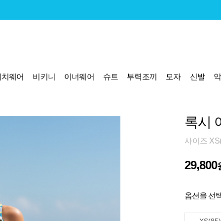
비치웨어
비키니
이너웨어
슈트
부력조끼
모자
신발
록시 
사이즈 XS(8
29,800
옵션을 선택