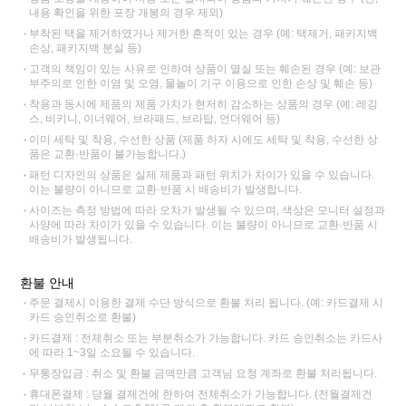
내용 확인을 위한 포장 개봉의 경우 제외)
부착된 택을 제거하였거나 제거한 흔적이 있는 경우 (예: 택제거, 패키지백
손상, 패키지백 분실 등)
고객의 책임이 있는 사유로 인하여 상품이 멸실 또는 훼손된 경우 (예: 보관
부주의로 인한 이염 및 오염, 물놀이 기구 이용으로 인한 손상 및 훼손 등)
착용과 동시에 제품의 제품 가치가 현저히 감소하는 상품의 경우 (예: 레깅
스, 비키니, 이너웨어, 브라패드, 브라탑, 언더웨어 등)
이미 세탁 및 착용, 수선한 상품 (제품 하자 시에도 세탁 및 착용, 수선한 상
품은 교환·반품이 불가능합니다.)
패턴 디자인의 상품은 실제 제품과 패턴 위치가 차이가 있을 수 있습니다.
이는 불량이 아니므로 교환·반품 시 배송비가 발생합니다.
사이즈는 측정 방법에 따라 오차가 발생될 수 있으며, 색상은 모니터 설정과
사양에 따라 차이가 있을 수 있습니다. 이는 불량이 아니므로 교환·반품 시
배송비가 발생됩니다.
환불 안내
주문 결제시 이용한 결제 수단 방식으로 환불 처리 됩니다. (예: 카드결제 시
카드 승인취소로 환불)
카드결제 : 전체취소 또는 부분취소가 가능합니다. 카드 승인취소는 카드사
에 따라 1~3일 소요될 수 있습니다.
무통장입금 : 취소 및 환불 금액만큼 고객님 요청 계좌로 환불 처리됩니다.
휴대폰결제 : 당월 결제건에 한하여 전체취소가 가능합니다. (전월결제건