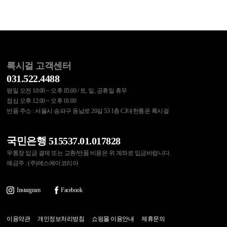
록시걸 고객센터
031.522.4488
평일 오전 10:00 ~ 오후 05:00 / 토, 일, 공휴일 휴무
점심 오후 12:00 ~ 오후 01:00
반품 주소 : 서울시 송파구 동남로 20길 53 1층 CJ대한통운 록시걸
국민은행 515537.01.017828
무통장 입금 결제 또는 교환/반품 비용은 위 계좌로 입금바랍니다.
예금주 : (주)에스에이코리아
Instargram
Facebook
이용약관
개인정보처리방침
쇼핑몰 이용안내
제휴문의