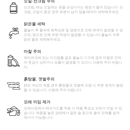
오일·선크림 주의
선크림, 태닝 오일에는 옷을 손상시키는 원료가 들어 있습니다. 선
크림, 오일이 묻은 경우 유분이 남지 않을 때까지 세탁해주세요.
맑은물 세탁
물놀이 후 물속에 화학성분 및 염분으로 인해 변색이 발생할 수 있
으며, 땀으로 인해 부분 탁생이 발생할 수 있습니다.물놀이 직후
맑은 물로 세탁해주세요.
마찰 주의
워터파크에 있는 미끄럼틀 같은 물놀이 기구에 경우 마찰로 인하
여 옷감이 상하거나 보풀이 발생할 수 있으니 사용에 주의 바랍니
다.
흙탕물, 갯벌주의
밝은 색상의 제품 경우 흙탕물과 갯벌에 오염 시 부분 변색이 발생
할 수 있습니다. 사용에 주의 바랍니다.
모래 끼임 제거
모래사장에서 래쉬가드를 착용 시 제품 특성상 모래가 끼일 수 있
습니다. 제품을 늘린 상태에서 얇은 솔 등으로 쓸어 모래를 쉽게
제거가 가능합니다.