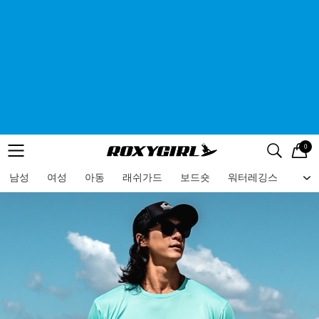
0
로고
메뉴
검색
메뉴
남성
여성
아동
래쉬가드
보드숏
워터레깅스
비치