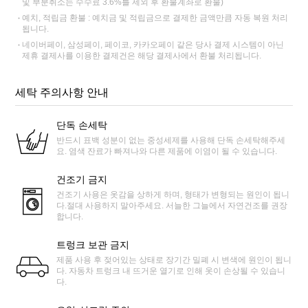
및 부분취소는 수수료 3.6%를 제외 후 환불계좌로 환불)
예치, 적립금 환불 : 예치금 및 적립금으로 결제한 금액만큼 자동 복원 처리
됩니다.
네이버페이, 삼성페이, 페이코, 카카오페이 같은 당사 결제 시스템이 아닌
제휴 결제사를 이용한 결제건은 해당 결제사에서 환불 처리됩니다.
세탁 주의사항 안내
단독 손세탁
반드시 표백 성분이 없는 중성세제를 사용해 단독 손세탁해주세
요. 염색 잔료가 빠져나와 다른 제품에 이염이 될 수 있습니다.
건조기 금지
건조기 사용은 옷감을 상하게 하며, 형태가 변형되는 원인이 됩니
다.절대 사용하지 말아주세요. 서늘한 그늘에서 자연건조를 권장
합니다.
트렁크 보관 금지
제품 사용 후 젖어있는 상태로 장기간 밀폐 시 변색에 원인이 됩니
다. 자동차 트렁크 내 뜨거운 열기로 인해 옷이 손상될 수 있습니
다.