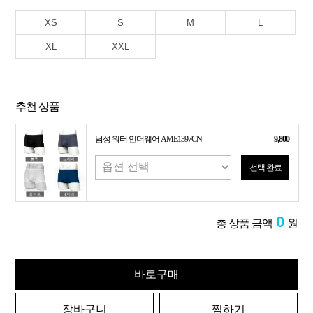
XS
S
M
L
XL
XXL
추천 상품
남성 워터 언더웨어 AME1397CN
9,800
선택 완료
0
총 상품 금액
원
바로구매
장바구니
찜하기