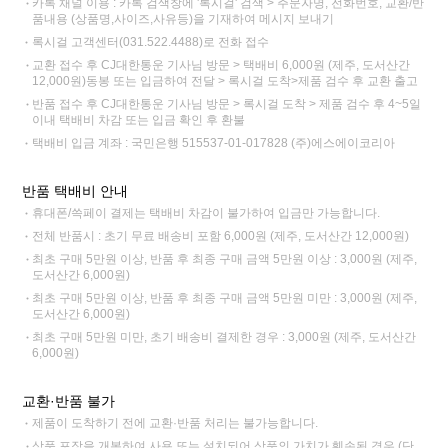
카톡 채널 이용 : 카톡 검색창에 '록시걸' 검색 > 주문자명, 전화번호, 교환/반
품내용 (상품명,사이즈,사유등)을 기재하여 메시지 보내기
록시걸 고객센터(031.522.4488)로 전화 접수
교환 접수 후 CJ대한통운 기사님 방문 > 택배비 6,000원 (제주, 도서산간
12,000원)동봉 또는 입금하여 전달 > 록시걸 도착>제품 검수 후 교환 출고
반품 접수 후 CJ대한통운 기사님 방문 > 록시걸 도착 > 제품 검수 후 4~5일
이내 택배비 차감 또는 입금 확인 후 환불
택배비 입금 계좌 : 국민은행 515537-01-017828 (주)에스에이코리아
반품 택배비 안내
휴대폰/쓱페이 결제는 택배비 차감이 불가하여 입금만 가능합니다.
전체 반품시 : 초기 무료 배송비 포함 6,000원 (제주, 도서산간 12,000원)
최초 구매 5만원 이상, 반품 후 최종 구매 금액 5만원 이상 : 3,000원 (제주,
도서산간 6,000원)
최초 구매 5만원 이상, 반품 후 최종 구매 금액 5만원 미만 : 3,000원 (제주,
도서산간 6,000원)
최초 구매 5만원 미만, 초기 배송비 결제한 경우 : 3,000원 (제주, 도서산간
6,000원)
교환·반품 불가
제품이 도착하기 전에 교환·반품 처리는 불가능합니다.
상품 포장을 개봉하여 사용 또는 설치되어 상품의 가치가 훼손된 경우 (단,