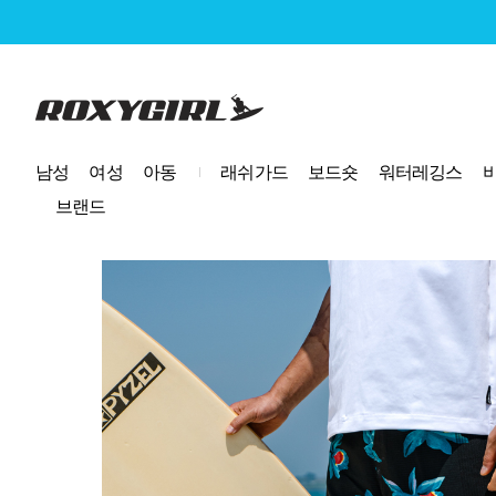
로고
남성
여성
아동
래쉬가드
보드숏
워터레깅스
브랜드