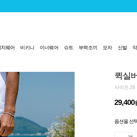
비치웨어
비키니
이너웨어
슈트
부력조끼
모자
신발
퀵실버
사이즈 28
29,400
옵션을 선택