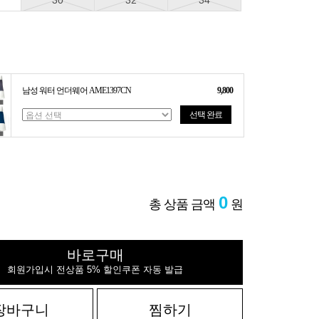
30
32
34
남성 워터 언더웨어 AME1397CN
9,800
선택 완료
0
총 상품 금액
원
바로구매
회원가입시 전상품 5% 할인쿠폰 자동 발급
장바구니
찜하기