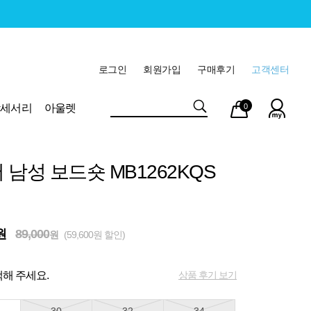
로그인
회원가입
구매후기
고객센터
마이
장바
악세서리
아울렛
0
페이
구니
 남성 보드숏 MB1262KQS
원
89,000
원
(59,600원 할인)
상품 후기 보기
해 주세요.