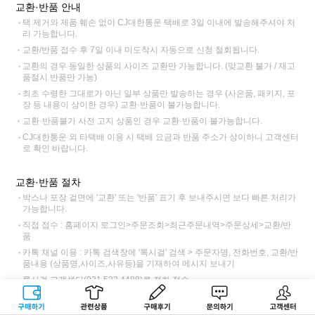
교환·반품 안내
택 제거와 제품 훼손 없이 CJ대한통운 택배로 3일 이내에 발송해주셔야 처
리 가능합니다.
교환/반품 접수 후 7일 이내 미도착시 자동으로 신청 철회됩니다.
교환의 경우 동일한 상품의 사이즈 교환만 가능합니다. (맞교환 불가 / 재고
품절시 반품만 가능)
최초 수령한 그대로가 아닌 일부 상품만 발송하는 경우 (사은품, 패키지, 포
장 등 내용이 상이한 경우) 교환·반품이 불가능합니다.
교환·반품불가 사전 고지 상품인 경우 교환·반품이 불가능합니다.
CJ대한통운 외 타택배 이용 시 택배 요금과 반품 주소가 상이하니 고객센터
로 확인 바랍니다.
교환·반품 절차
박스나 포장 겉면에 '교환' 또는 '반품' 표기 후 보내주시면 보다 빠른 처리가
가능합니다.
직접 접수 : 홈페이지 로그인>주문조회>최근주문내역>주문상세>교환/반
품
카톡 채널 이용 : 카톡 검색창에 '록시걸' 검색 > 주문자명, 전화번호, 교환/반
품내용 (상품명,사이즈,사유등)을 기재하여 메시지 보내기
록시걸 고객센터(031.522.4488)로 전화 접수
교환 접수 후 CJ대한통운 기사님 방문 > 택배비 6,000원 (제주, 도서산간
구매하기
관련상품
상품후기
문의하기
고객센터
12,000원)동봉 또는 입금하여 전달 > 록시걸 도착>제품 검수 후 교환 출고