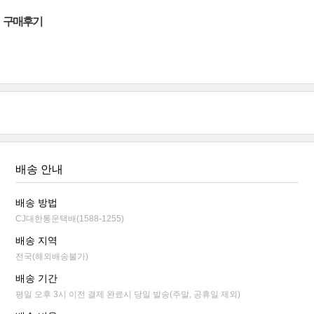
구매후기
배송 안내
배송 방법
CJ대한통운택배(1588-1255)
배송 지역
전국(해외배송불가)
배송 기간
평일 오후 3시 이전 결제 완료시 당일 발송(주말, 공휴일 제외)