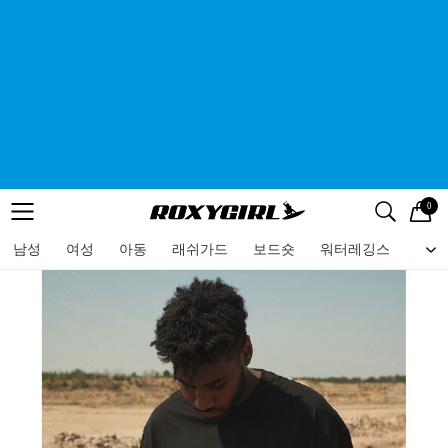
0
로고
메뉴
검색
메뉴
남성
여성
아동
래쉬가드
보드숏
워터레깅스
비치