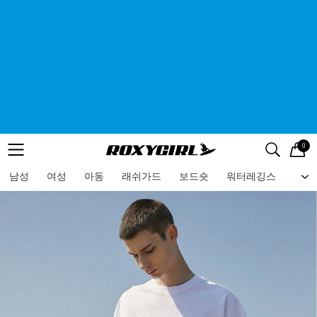
0
로고
메뉴
검색
메뉴
남성
여성
아동
래쉬가드
보드숏
워터레깅스
비치