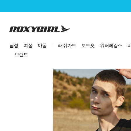
로고
남성
여성
아동
래쉬가드
보드숏
워터레깅스
브랜드