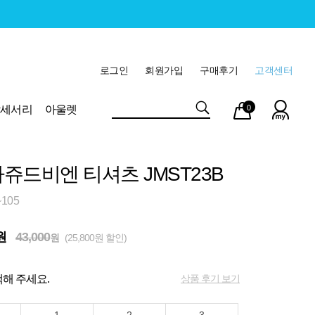
로그인
회원가입
구매후기
고객센터
마이
장바
악세서리
아울렛
0
페이
구니
쥬드비엔 티셔츠 JMST23B
105
원
43,000
원
(25,800원 할인)
상품 후기 보기
해 주세요.