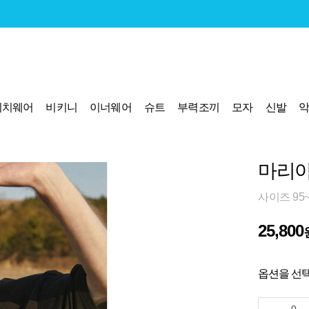
비치웨어
비키니
이너웨어
슈트
부력조끼
모자
신발
마리아
사이즈 95~
25,800
옵션을 선택