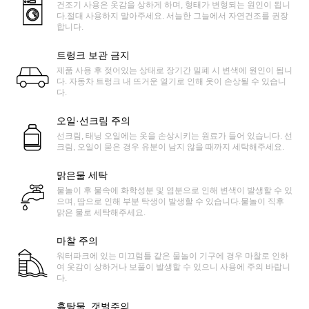
건조기 사용은 옷감을 상하게 하며, 형태가 변형되는 원인이 됩니
다.절대 사용하지 말아주세요. 서늘한 그늘에서 자연건조를 권장
합니다.
트렁크 보관 금지
제품 사용 후 젖어있는 상태로 장기간 밀폐 시 변색에 원인이 됩니
다. 자동차 트렁크 내 뜨거운 열기로 인해 옷이 손상될 수 있습니
다.
오일·선크림 주의
선크림, 태닝 오일에는 옷을 손상시키는 원료가 들어 있습니다. 선
크림, 오일이 묻은 경우 유분이 남지 않을 때까지 세탁해주세요.
맑은물 세탁
물놀이 후 물속에 화학성분 및 염분으로 인해 변색이 발생할 수 있
으며, 땀으로 인해 부분 탁생이 발생할 수 있습니다.물놀이 직후
맑은 물로 세탁해주세요.
마찰 주의
워터파크에 있는 미끄럼틀 같은 물놀이 기구에 경우 마찰로 인하
여 옷감이 상하거나 보풀이 발생할 수 있으니 사용에 주의 바랍니
다.
흙탕물, 갯벌주의