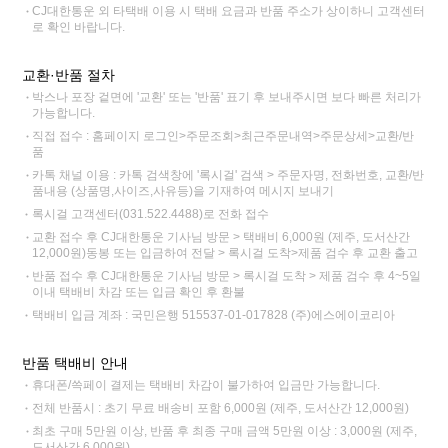
CJ대한통운 외 타택배 이용 시 택배 요금과 반품 주소가 상이하니 고객센터
로 확인 바랍니다.
교환·반품 절차
박스나 포장 겉면에 '교환' 또는 '반품' 표기 후 보내주시면 보다 빠른 처리가
가능합니다.
직접 접수 : 홈페이지 로그인>주문조회>최근주문내역>주문상세>교환/반
품
카톡 채널 이용 : 카톡 검색창에 '록시걸' 검색 > 주문자명, 전화번호, 교환/반
품내용 (상품명,사이즈,사유등)을 기재하여 메시지 보내기
록시걸 고객센터(031.522.4488)로 전화 접수
교환 접수 후 CJ대한통운 기사님 방문 > 택배비 6,000원 (제주, 도서산간
12,000원)동봉 또는 입금하여 전달 > 록시걸 도착>제품 검수 후 교환 출고
반품 접수 후 CJ대한통운 기사님 방문 > 록시걸 도착 > 제품 검수 후 4~5일
이내 택배비 차감 또는 입금 확인 후 환불
택배비 입금 계좌 : 국민은행 515537-01-017828 (주)에스에이코리아
반품 택배비 안내
휴대폰/쓱페이 결제는 택배비 차감이 불가하여 입금만 가능합니다.
전체 반품시 : 초기 무료 배송비 포함 6,000원 (제주, 도서산간 12,000원)
최초 구매 5만원 이상, 반품 후 최종 구매 금액 5만원 이상 : 3,000원 (제주,
도서산간 6,000원)