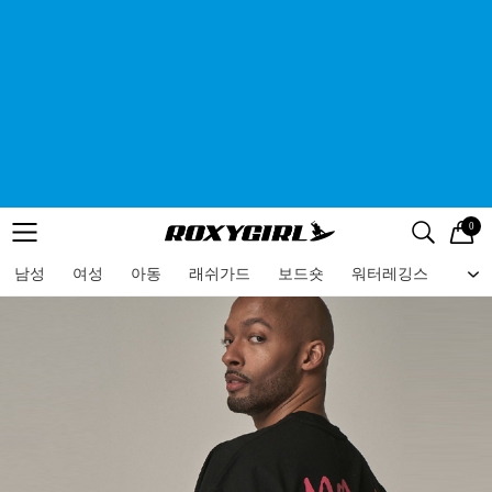
0
로고
메뉴
검색
메뉴
남성
여성
아동
래쉬가드
보드숏
워터레깅스
비치