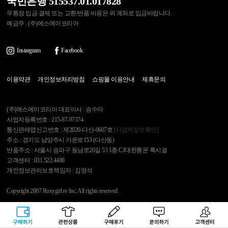
국민은행 515537.01.017828
무통장 입금 결제 또는 교환/반품 비용은 위 계좌로 입금바랍니다.
예금주 : (주)에스에이코리아
Instargram
Facebook
이용약관
개인정보처리방침
쇼핑몰 이용안내
제휴문의
(주)에스에이코리아 대표이사 : 송수아
사업자등록번호 : 215-87-97374
통신판매업신고번호 : 제2020-다산-0607호
[사업자정보확인]
주소 : 경기도 남양주시 가운로153 (다산동)
반품주소 : 서울시 송파구 동남로20길 53 1층 CJ대한통운 록시걸
고객센터 : 031.522.4488
개인정보관리보호책임자 : 김영석
Copyright 2007 Roxygirl.tv Inc. All rights reserved.
록시걸
PC Ver
구매하기
관련상품
상품후기
문의하기
고객센터