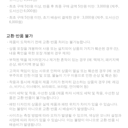
최초 구매 5만원 이상, 반품 후 최종 구매 금액 5만원 미만 : 3,000원 (제주,
도서산간 6,000원)
최초 구매 5만원 미만, 초기 배송비 결제한 경우 : 3,000원 (제주, 도서산간
6,000원)
교환·반품 불가
제품이 도착하기 전에 교환·반품 처리는 불가능합니다.
상품 포장을 개봉하여 사용 또는 설치되어 상품의 가치가 훼손된 경우 (단,
내용 확인을 위한 포장 개봉의 경우 제외)
부착된 택을 제거하였거나 제거한 흔적이 있는 경우 (예: 택제거, 패키지백
손상, 패키지백 분실 등)
고객의 책임이 있는 사유로 인하여 상품이 멸실 또는 훼손된 경우 (예: 보관
부주의로 인한 이염 및 오염, 물놀이 기구 이용으로 인한 손상 및 훼손 등)
착용과 동시에 제품의 제품 가치가 현저히 감소하는 상품의 경우 (예: 레깅
스, 비키니, 이너웨어, 브라패드, 브라탑, 언더웨어 등)
이미 세탁 및 착용, 수선한 상품 (제품 하자 시에도 세탁 및 착용, 수선한 상
품은 교환·반품이 불가능합니다.)
패턴 디자인의 상품은 실제 제품과 패턴 위치가 차이가 있을 수 있습니다.
이는 불량이 아니므로 교환·반품 시 배송비가 발생합니다.
사이즈는 측정 방법에 따라 오차가 발생될 수 있으며, 색상은 모니터 설정과
사양에 따라 차이가 있을 수 있습니다. 이는 불량이 아니므로 교환·반품 시
배송비가 발생됩니다.