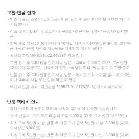
교환·반품 절차
박스나 포장 겉면에 '교환' 또는 '반품' 표기 후 보내주시면 보다 빠른 처리가
가능합니다.
직접 접수 : 홈페이지 로그인>주문조회>최근주문내역>주문상세>교환/반
품
카톡 채널 이용 : 카톡 검색창에 '록시걸' 검색 > 주문자명, 전화번호, 교환/반
품내용 (상품명,사이즈,사유등)을 기재하여 메시지 보내기
록시걸 고객센터(031.522.4488)로 전화 접수
교환 접수 후 CJ대한통운 기사님 방문 > 택배비 6,000원 (제주, 도서산간
12,000원)동봉 또는 입금하여 전달 > 록시걸 도착>제품 검수 후 교환 출고
반품 접수 후 CJ대한통운 기사님 방문 > 록시걸 도착 > 제품 검수 후 4~5일
이내 택배비 차감 또는 입금 확인 후 환불
택배비 입금 계좌 : 국민은행 515537-01-017828 (주)에스에이코리아
반품 택배비 안내
휴대폰/쓱페이 결제는 택배비 차감이 불가하여 입금만 가능합니다.
전체 반품시 : 초기 무료 배송비 포함 6,000원 (제주, 도서산간 12,000원)
최초 구매 5만원 이상, 반품 후 최종 구매 금액 5만원 이상 : 3,000원 (제주,
도서산간 6,000원)
최초 구매 5만원 이상, 반품 후 최종 구매 금액 5만원 미만 : 3,000원 (제주,