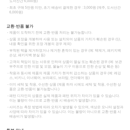
도서산간 6,000원)
최초 구매 5만원 미만, 초기 배송비 결제한 경우 : 3,000원 (제주, 도서산간
6,000원)
교환·반품 불가
제품이 도착하기 전에 교환·반품 처리는 불가능합니다.
상품 포장을 개봉하여 사용 또는 설치되어 상품의 가치가 훼손된 경우 (단,
내용 확인을 위한 포장 개봉의 경우 제외)
부착된 택을 제거하였거나 제거한 흔적이 있는 경우 (예: 택제거, 패키지백
손상, 패키지백 분실 등)
고객의 책임이 있는 사유로 인하여 상품이 멸실 또는 훼손된 경우 (예: 보관
부주의로 인한 이염 및 오염, 물놀이 기구 이용으로 인한 손상 및 훼손 등)
착용과 동시에 제품의 제품 가치가 현저히 감소하는 상품의 경우 (예: 레깅
스, 비키니, 이너웨어, 브라패드, 브라탑, 언더웨어 등)
이미 세탁 및 착용, 수선한 상품 (제품 하자 시에도 세탁 및 착용, 수선한 상
품은 교환·반품이 불가능합니다.)
패턴 디자인의 상품은 실제 제품과 패턴 위치가 차이가 있을 수 있습니다.
이는 불량이 아니므로 교환·반품 시 배송비가 발생합니다.
사이즈는 측정 방법에 따라 오차가 발생될 수 있으며, 색상은 모니터 설정과
사양에 따라 차이가 있을 수 있습니다. 이는 불량이 아니므로 교환·반품 시
배송비가 발생됩니다.