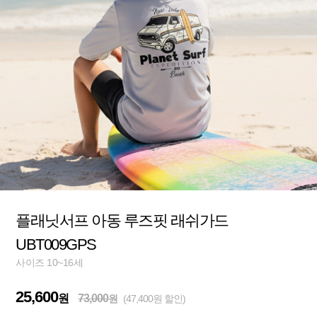
플래닛서프 아동 루즈핏 래쉬가드
UBT009GPS
사이즈 10~16세
25,600
원
73,000
원
(47,400원 할인)