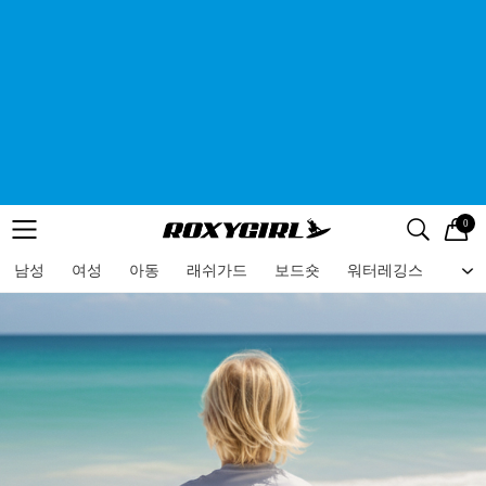
0
로고
메뉴
검색
메뉴
남성
여성
아동
래쉬가드
보드숏
워터레깅스
비치