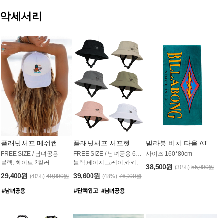
악세서리
플래닛서프 메쉬캡 모자 UAC009PS
플래닛서프 서프햇 모자 UAC002PS
빌라봉 비치 타올 AT1768PBB
FREE SIZE / 남녀공용
FREE SIZE / 남녀공용 6컬러
사이즈 160*80cm
블랙, 화이트 2컬러
블랙,베이지,그레이,카키,핑크,화이트
38,500원
(30%)
55,000원
29,400원
39,600원
(40%)
49,000원
(48%)
76,000원