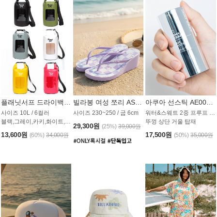
플래닛서프 드라이백 UAB009PS
빌라봉 여성 쪼리 AS1862PBB
아쿠아 선스틱 AE008MG
사이즈 10L / 6컬러
사이즈 230~250 / 굽 6cm
워터&스웨트 2중 프루프 / SPF 50+
블랙,그레이,카키,화이트,옐로우,핑크
뚜껑 상단 거울 탑재
29,300원
(25%)
39,000원
13,600원
17,500원
(60%)
34,000원
(50%)
35,000원