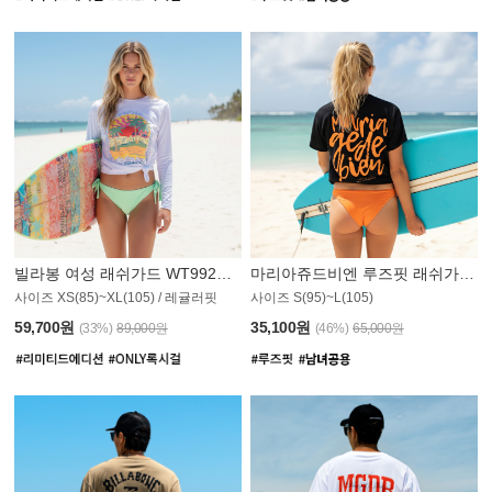
빌라봉 여성 래쉬가드 WT992WBB
마리아쥬드비엔 루즈핏 래쉬가드 JWT013O
사이즈 XS(85)~XL(105) / 레귤러핏
사이즈 S(95)~L(105)
011PS
59,700원
35,100원
(33%)
89,000원
(46%)
65,000원