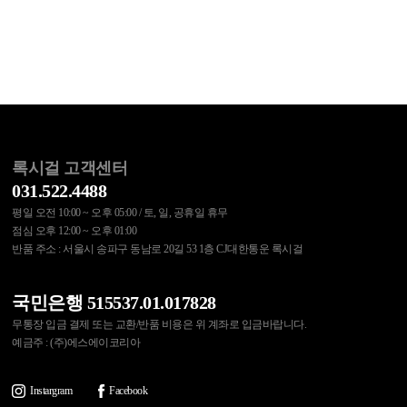
록시걸 고객센터
031.522.4488
평일 오전 10:00 ~ 오후 05:00 / 토, 일, 공휴일 휴무
점심 오후 12:00 ~ 오후 01:00
반품 주소 : 서울시 송파구 동남로 20길 53 1층 CJ대한통운 록시걸
국민은행 515537.01.017828
무통장 입금 결제 또는 교환/반품 비용은 위 계좌로 입금바랍니다.
예금주 : (주)에스에이코리아
Instargram
Facebook