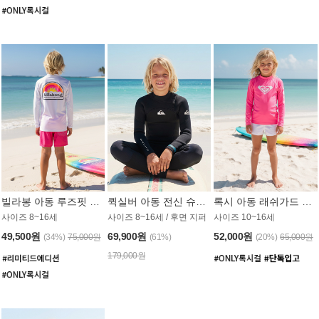
빌라봉 아동 루즈핏 래쉬가드 BT804WBB
퀵실버 아동 전신 슈트 (3/2mm) BS023KQS
록시 아동 래쉬가드 GT815MRX
사이즈 8~16세
사이즈 8~16세 / 후면 지퍼
사이즈 10~16세
49,500원
69,900원
52,000원
(34%)
75,000원
(61%)
(20%)
65,000원
179,000원