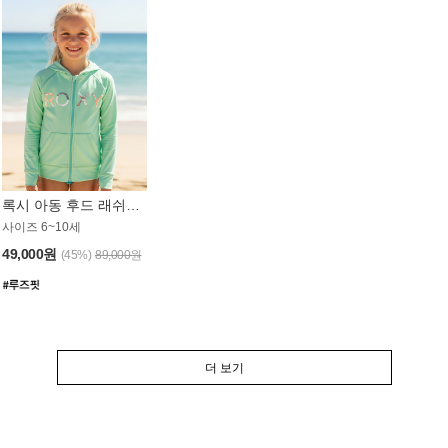
록시 아동 후드 래쉬가드 GT764MRX
사이즈 6~10세
49,000원
(45%)
89,000원
더 보기