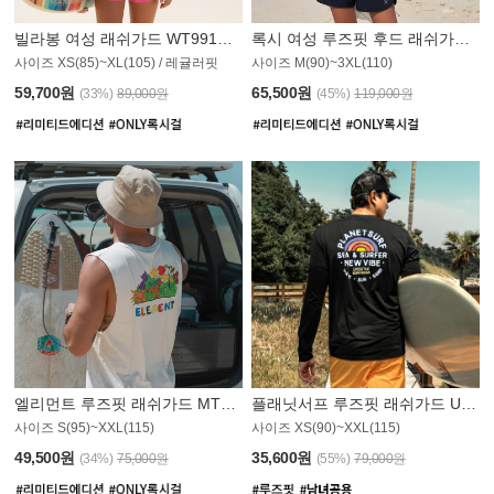
빌라봉 여성 래쉬가드 WT991BBB
록시 여성 루즈핏 후드 래쉬가드 WT555WRX
S
사이즈 XS(85)~XL(105) / 레귤러핏
사이즈 M(90)~3XL(110)
59,700원
65,500원
(33%)
89,000원
(45%)
119,000원
엘리먼트 루즈핏 래쉬가드 MT1114WEM
플래닛서프 루즈핏 래쉬가드 UMT010BPS
사이즈 S(95)~XXL(115)
사이즈 XS(90)~XXL(115)
PS
49,500원
35,600원
(34%)
75,000원
(55%)
79,000원