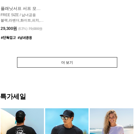
플래닛서프 서프 모자 UAC007PS
FREE SIZE / 남녀공용
블랙,라벤더,화이트,피치,그레이,오트밀 6컬러
29,300원
(63%)
79,000원
더 보기
특가세일