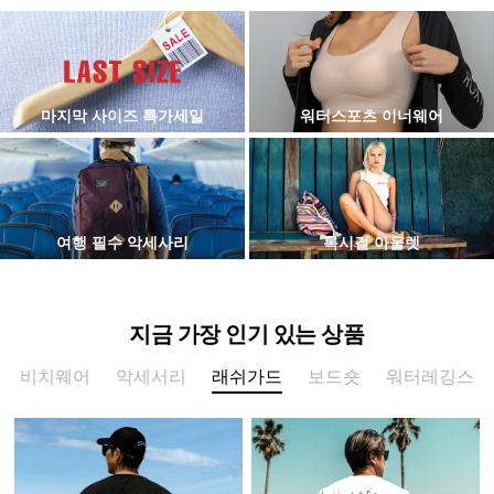
마지막 사이즈 특가세일
워터스포츠 이너웨어
여행 필수 악세사리
록시걸 아울렛
지금 가장 인기 있는 상품
비치웨어
악세서리
래쉬가드
보드숏
워터레깅스