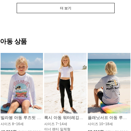
더 보기
아동 상품
빌라봉 아동 루즈핏 래쉬가드 GT813WBB
록시 아동 워터레깅스 GB672BRX
플래닛서프 아동 루즈핏 래쉬가드 UBT009GPS
사이즈 8~16세
사이즈 7~14세
사이즈 10~18세
이너 팬티 일체형