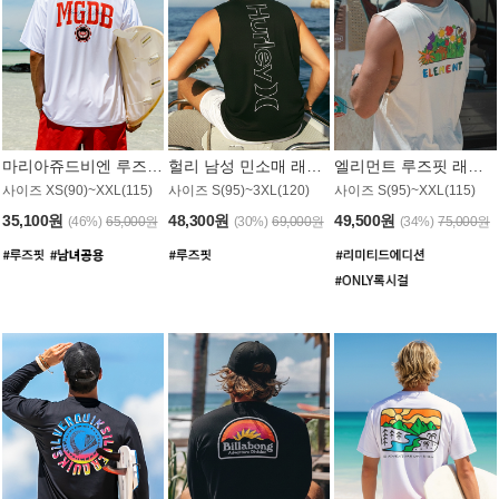
마리아쥬드비엔 루즈핏 래쉬가드 JMT005W
헐리 남성 민소매 래쉬가드 MT1155BHL
엘리먼트 루즈핏 래쉬가드 MT1114WEM
사이즈 XS(90)~XXL(115)
사이즈 S(95)~3XL(120)
사이즈 S(95)~XXL(115)
35,100원
48,300원
49,500원
(46%)
65,000원
(30%)
69,000원
(34%)
75,000원