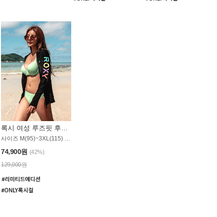
록시 여성 루즈핏 후드 래쉬가드 WT900BRX
사이즈 M(95)~3XL(115) / 롱기장 타입
74,900원
(42%)
129,000원