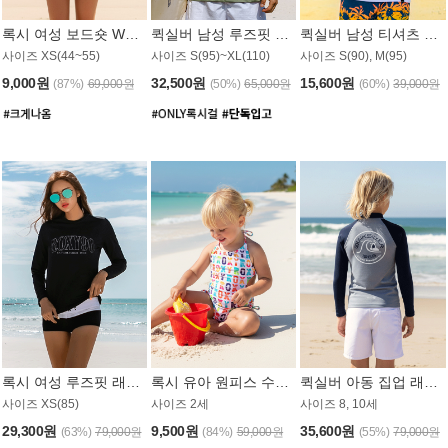
록시 여성 보드숏 WB791PRX
퀵실버 남성 루즈핏 래쉬가드 MT1072GQS
퀵실버 남성 티셔츠 MST356WQS
사이즈 XS(44~55)
사이즈 S(95)~XL(110)
사이즈 S(90), M(95)
9,000원
32,500원
15,600원
(87%)
69,000원
(50%)
65,000원
(60%)
39,000원
록시 여성 루즈핏 래쉬가드 WT909BRX
록시 유아 원피스 수영복 B588W
퀵실버 아동 집업 래쉬가드 BT682LQS
사이즈 XS(85)
사이즈 2세
사이즈 8, 10세
29,300원
9,500원
35,600원
(63%)
79,000원
(84%)
59,000원
(55%)
79,000원