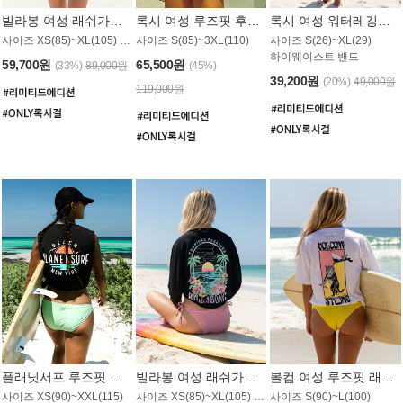
빌라봉 여성 래쉬가드 WT992WBB
록시 여성 루즈핏 후드 래쉬가드 WT556BRX
록시 여성 워터레깅스 WB1016BRX
사이즈 XS(85)~XL(105) / 레귤러핏
사이즈 S(85)~3XL(110)
사이즈 S(26)~XL(29)
하이웨이스트 밴드
59,700원
65,500원
(33%)
89,000원
(45%)
39,200원
(20%)
49,000원
119,000원
플래닛서프 루즈핏 래쉬가드 UWT044BPS
빌라봉 여성 래쉬가드 WT988BBB
볼컴 여성 루즈핏 래쉬가드 MT1005VC
사이즈 XS(90)~XXL(115)
사이즈 XS(85)~XL(105) / 오버핏
사이즈 S(90)~L(100)