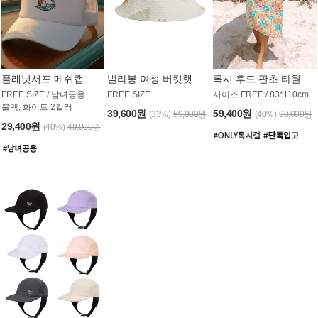
플래닛서프 메쉬캡 모자 UAC008PS
빌라봉 여성 버킷햇 AC1971MBB
록시 후드 판초 타월 AT1765WRX
FREE SIZE / 남녀공용
FREE SIZE
사이즈 FREE / 83*110cm
블랙, 화이트 2컬러
39,600원
59,400원
(33%)
59,000원
(40%)
99,000원
29,400원
(40%)
49,000원