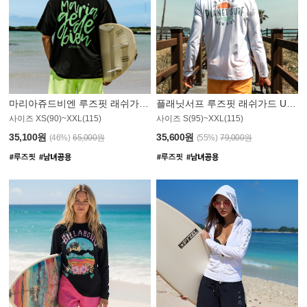
마리아쥬드비엔 루즈핏 래쉬가드 JMT004B
플래닛서프 루즈핏 래쉬가드 UMT008WPS
사이즈 XS(90)~XXL(115)
사이즈 S(95)~XXL(115)
35,100원
35,600원
(46%)
65,000원
(55%)
79,000원