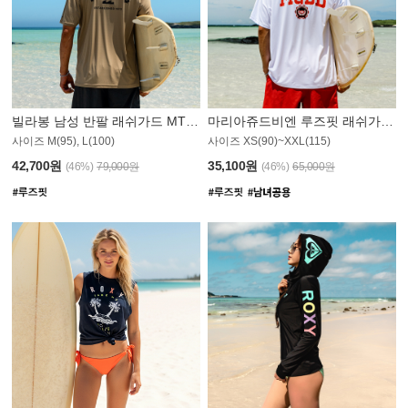
빌라봉 남성 반팔 래쉬가드 MT1082GBB
마리아쥬드비엔 루즈핏 래쉬가드 JMT005W
사이즈 M(95), L(100)
사이즈 XS(90)~XXL(115)
42,700원
35,100원
(46%)
79,000원
(46%)
65,000원
N