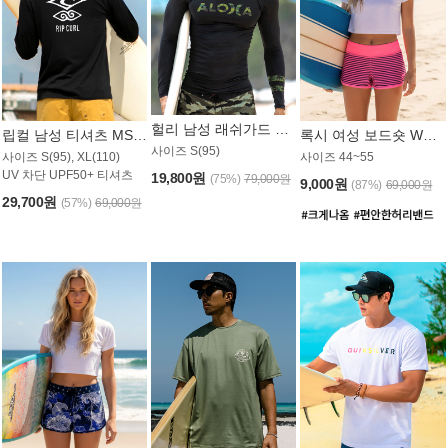
헐리 남성 래쉬가드 MT521CHL
립컬 남성 티셔츠 MST445BRC
록시 여성 보드숏 WB773KRX
사이즈 S(95)
사이즈 S(95), XL(110)
사이즈 44~55
UV 차단 UPF50+ 티셔츠
19,800원
(75%)
79,000원
9,000원
(87%)
69,000원
29,700원
(57%)
69,000원