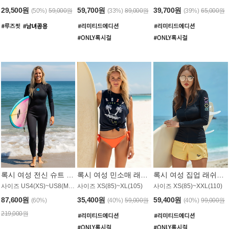
29,500원
59,700원
39,700원
(50%)
59,000원
(33%)
89,000원
(39%)
65,000원
록시 여성 전신 슈트 (4/3mm) WS221KRX
록시 여성 민소매 래쉬가드 WT907BRX
록시 여성 집업 래쉬가드 WT868BRX
사이즈 US4(XS)~US8(M) / 후면 지퍼
사이즈 XS(85)~XL(105)
사이즈 XS(85)~XXL(110)
87,600원
35,400원
59,400원
(60%)
(40%)
59,000원
(40%)
99,000원
219,000원