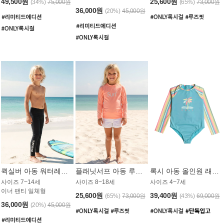
49,500원
25,600원
(34%)
75,000원
(65%)
73,000원
36,000원
(20%)
45,000원
퀵실버 아동 워터레깅스 BB776BQS
플래닛서프 아동 루즈핏 래쉬가드 UGT012CPS
록시 아동 올인원 래쉬가드 GT811BRX
사이즈 7~14세
사이즈 8~18세
사이즈 4~7세
이너 팬티 일체형
25,600원
39,400원
(65%)
73,000원
(43%)
69,000원
36,000원
(20%)
45,000원