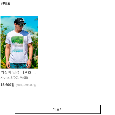
퀵실버 남성 티셔츠 MST357WQS
사이즈 S(90), M(95)
15,600원
(60%)
39,000원
더 보기