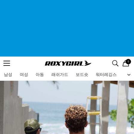
0
로고
메뉴
검색
메뉴
남성
여성
아동
래쉬가드
보드숏
워터레깅스
비치