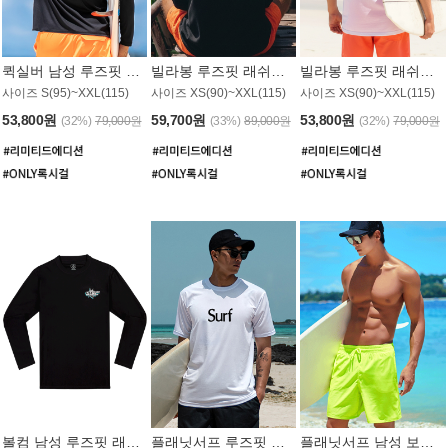
퀵실버 남성 루즈핏 래쉬가드 MT1017BQS
빌라봉 루즈핏 래쉬가드 MT1129BBB
빌라봉 루즈핏 래쉬가드 MT1135WBB
사이즈 S(95)~XXL(115)
사이즈 XS(90)~XXL(115)
사이즈 XS(90)~XXL(115)
53,800원
59,700원
53,800원
(32%)
79,000원
(33%)
89,000원
(32%)
79,000원
볼컴 남성 루즈핏 래쉬가드 MT1008BVC
플래닛서프 루즈핏 래쉬가드 UMT026WPS
플래닛서프 남성 보드숏 UMB002GPS