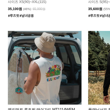
사이즈 XS(90)~XXL(115)
사이즈 S(95)~
35,100원
35,600원
65,000원
(46%)
(55
엘리먼트 루즈핏 래쉬가드 MT1114WEM
플래닛서프 루