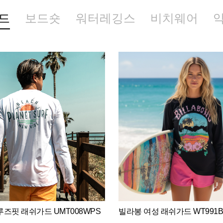
드
보드숏
워터레깅스
비치웨어
즈핏 래쉬가드 UMT008WPS
빌라봉 여성 래쉬가드 WT991B