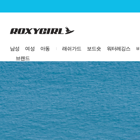
로고
남성
여성
아동
래쉬가드
보드숏
워터레깅스
브랜드