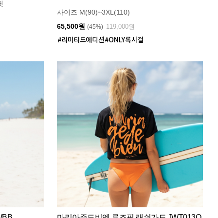
핏
사이즈 M(90)~3XL(110)
65,500원
119,000원
(45%)
WBB
마리아쥬드비엔 루즈핏 래쉬가드 JWT013O