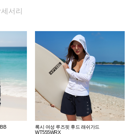
악세서리
BB
록시 여성 루즈핏 후드 래쉬가드
WT555WRX