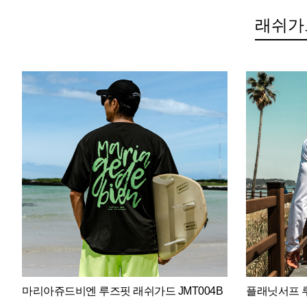
래쉬가
마리아쥬드비엔 루즈핏 래쉬가드 JMT004B
플래닛서프 루