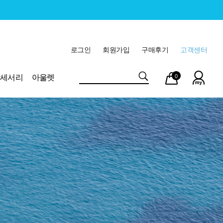
로그인
회원가입
구매후기
고객센터
마이
장바
악세서리
아울렛
0
페이
구니