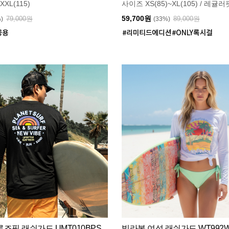
XXL(115)
사이즈 XS(85)~XL(105) / 레귤러
59,700원
79,000원
89,000원
%)
(33%)
즈핏 래쉬가드 UMT010BPS
빌라봉 여성 래쉬가드 WT992