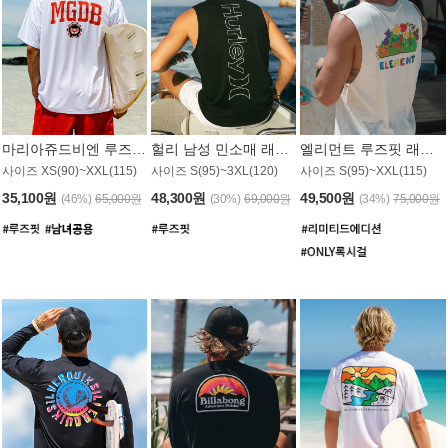
마리아쥬드비엔 루즈핏 래쉬가드 JMT005W
헐리 남성 민소매 래쉬가드 MT1155BHL
엘리먼트 루즈핏 래쉬가드 MT1114WEM
사이즈 XS(90)~XXL(115)
사이즈 S(95)~3XL(120)
사이즈 S(95)~XXL(115)
35,100원
48,300원
49,500원
(46%)
65,000원
(30%)
69,000원
(34%)
75,000원