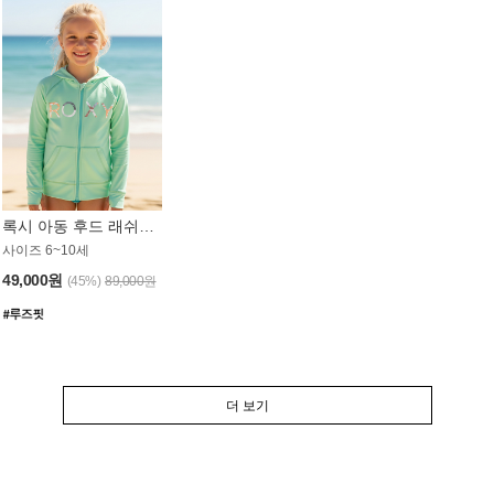
록시 아동 후드 래쉬가드 GT764MRX
사이즈 6~10세
49,000원
(45%)
89,000원
더 보기