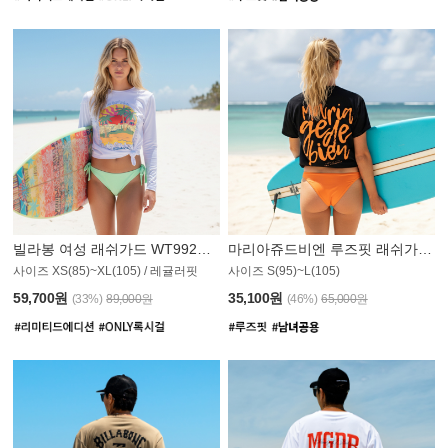
빌라봉 여성 래쉬가드 WT992WBB
마리아쥬드비엔 루즈핏 래쉬가드 JWT013O
사이즈 XS(85)~XL(105) / 레귤러핏
사이즈 S(95)~L(105)
011PS
59,700원
35,100원
(33%)
89,000원
(46%)
65,000원