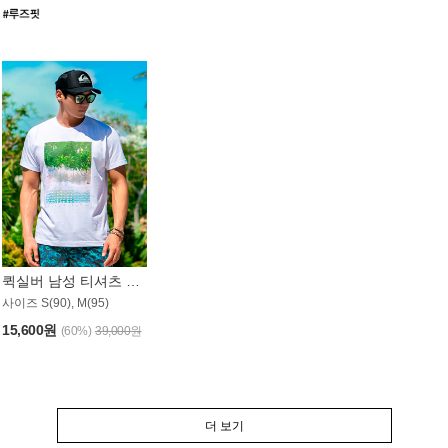
퀵실버 남성 티셔츠 MST357WQS
사이즈 S(90), M(95)
15,600원
(60%)
39,000원
더 보기