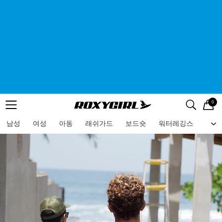
0
로고
메뉴
검색
메뉴
남성
여성
아동
래쉬가드
보드숏
워터레깅스
비치