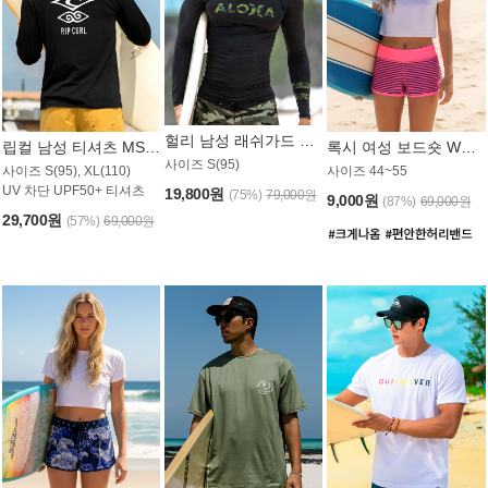
헐리 남성 래쉬가드 MT521CHL
립컬 남성 티셔츠 MST445BRC
록시 여성 보드숏 WB773KRX
사이즈 S(95)
사이즈 S(95), XL(110)
사이즈 44~55
UV 차단 UPF50+ 티셔츠
19,800원
(75%)
79,000원
9,000원
(87%)
69,000원
29,700원
(57%)
69,000원