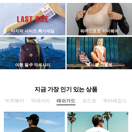
마지막 사이즈 특가세일
워터스포츠 이너웨어
여행 필수 악세사리
록시걸 아울렛
지금 가장 인기 있는 상품
비치웨어
악세서리
래쉬가드
보드숏
워터레깅스