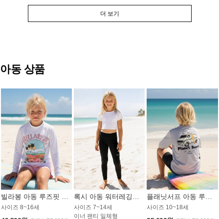
더 보기
아동 상품
빌라봉 아동 루즈핏 래쉬가드 GT813WBB
록시 아동 워터레깅스 GB672BRX
플래닛서프 아동 루즈핏 래쉬가드 UBT009GPS
사이즈 8~16세
사이즈 7~14세
사이즈 10~18세
이너 팬티 일체형