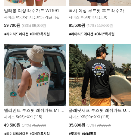
빌라봉 여성 래쉬가드 WT991BBB
록시 여성 루즈핏 후드 래쉬가드 WT555WRX
S
사이즈 XS(85)~XL(105) / 레귤러핏
사이즈 M(90)~3XL(110)
59,700원
65,500원
(33%)
89,000원
(45%)
119,000원
엘리먼트 루즈핏 래쉬가드 MT1114WEM
플래닛서프 루즈핏 래쉬가드 UMT010BPS
사이즈 S(95)~XXL(115)
사이즈 XS(90)~XXL(115)
PS
49,500원
35,600원
(34%)
75,000원
(55%)
79,000원