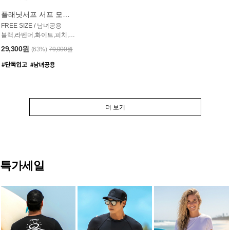
플래닛서프 서프 모자 UAC007PS
FREE SIZE / 남녀공용
블랙,라벤더,화이트,피치,그레이,오트밀 6컬러
29,300원
(63%)
79,000원
더 보기
특가세일