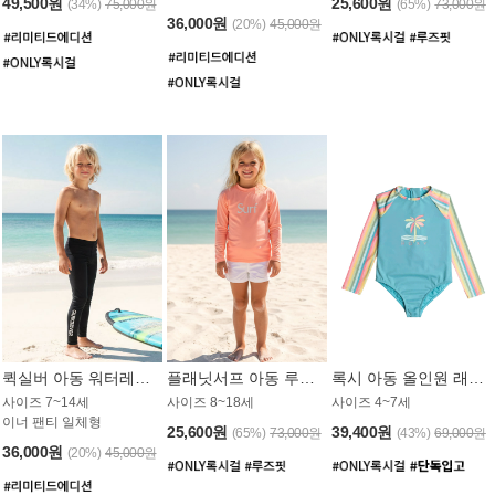
49,500원
25,600원
(34%)
75,000원
(65%)
73,000원
36,000원
(20%)
45,000원
퀵실버 아동 워터레깅스 BB776BQS
플래닛서프 아동 루즈핏 래쉬가드 UGT012CPS
록시 아동 올인원 래쉬가드 GT811BRX
사이즈 7~14세
사이즈 8~18세
사이즈 4~7세
이너 팬티 일체형
25,600원
39,400원
(65%)
73,000원
(43%)
69,000원
36,000원
(20%)
45,000원