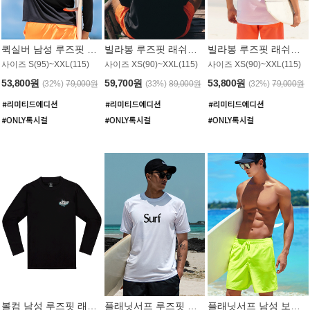
퀵실버 남성 루즈핏 래쉬가드 MT1017BQS
빌라봉 루즈핏 래쉬가드 MT1129BBB
빌라봉 루즈핏 래쉬가드 MT1135WBB
사이즈 S(95)~XXL(115)
사이즈 XS(90)~XXL(115)
사이즈 XS(90)~XXL(115)
53,800원
59,700원
53,800원
(32%)
79,000원
(33%)
89,000원
(32%)
79,000원
볼컴 남성 루즈핏 래쉬가드 MT1008BVC
플래닛서프 루즈핏 래쉬가드 UMT026WPS
플래닛서프 남성 보드숏 UMB002GPS