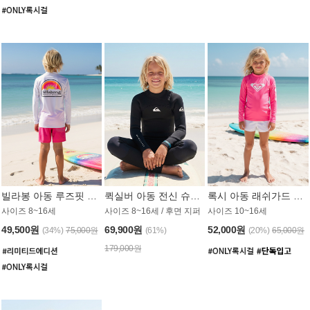
빌라봉 아동 루즈핏 래쉬가드 BT804WBB
퀵실버 아동 전신 슈트 (3/2mm) BS023KQS
록시 아동 래쉬가드 GT815MRX
사이즈 8~16세
사이즈 8~16세 / 후면 지퍼
사이즈 10~16세
49,500원
69,900원
52,000원
(34%)
75,000원
(61%)
(20%)
65,000원
179,000원