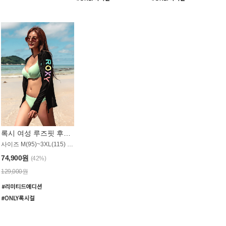
록시 여성 루즈핏 후드 래쉬가드 WT900BRX
사이즈 M(95)~3XL(115) / 롱기장 타입
74,900원
(42%)
129,000원