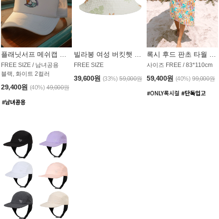
플래닛서프 메쉬캡 모자 UAC008PS
빌라봉 여성 버킷햇 AC1971MBB
록시 후드 판초 타월 AT1765WRX
FREE SIZE / 남녀공용
FREE SIZE
사이즈 FREE / 83*110cm
블랙, 화이트 2컬러
39,600원
59,400원
(33%)
59,000원
(40%)
99,000원
29,400원
(40%)
49,000원