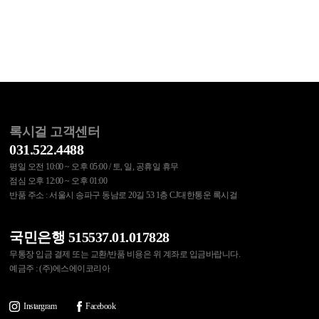
록시걸 고객센터
031.522.4488
평일 오전 10:00 ~ 오후 05:00 / 토, 일, 공휴일 휴무
점심 오후 12:00 ~ 오후 01:00
반품 주소 : 서울시 송파구 동남로 20길 53 1층 CJ대한통운 록시걸
국민은행 515537.01.017828
무통장 입금 결제 또는 교환/반품 비용은 위 계좌로 입금바랍니다.
예금주 : (주)에스에이코리아
Instargram
Facebook