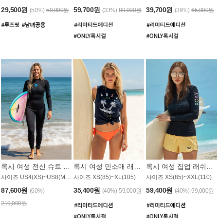
29,500원
59,700원
39,700원
(50%)
59,000원
(33%)
89,000원
(39%)
65,000원
록시 여성 전신 슈트 (4/3mm) WS221KRX
록시 여성 민소매 래쉬가드 WT907BRX
록시 여성 집업 래쉬가드 WT868BRX
사이즈 US4(XS)~US8(M) / 후면 지퍼
사이즈 XS(85)~XL(105)
사이즈 XS(85)~XXL(110)
87,600원
35,400원
59,400원
(60%)
(40%)
59,000원
(40%)
99,000원
219,000원