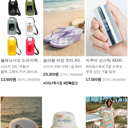
플래닛서프 드라이백 UAB009PS
빌라봉 여성 쪼리 AS1862PBB
아쿠아 선스틱 AE008MG
사이즈 10L / 6컬러
사이즈 230~250 / 굽 6cm
워터&스웨트 2중 프루프 / SPF 50+
블랙,그레이,카키,화이트,옐로우,핑크
뚜껑 상단 거울 탑재
29,300원
(25%)
39,000원
13,600원
17,500원
(60%)
34,000원
(50%)
35,000원