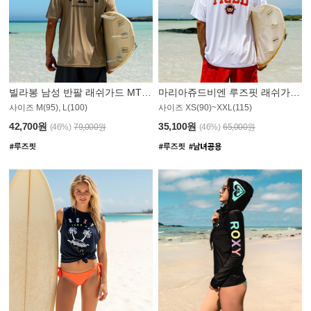
빌라봉 남성 반팔 래쉬가드 MT1082GBB
마리아쥬드비엔 루즈핏 래쉬가드 JMT005W
사이즈 M(95), L(100)
사이즈 XS(90)~XXL(115)
42,700원
35,100원
(46%)
79,000원
(46%)
65,000원
N