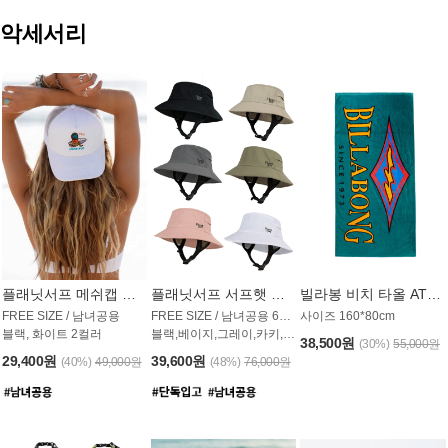
악세서리
플래닛서프 메쉬캡 모자 UAC009PS
플래닛서프 서프햇 모자 UAC002PS
빌라봉 비치 타올 AT1768PBB
FREE SIZE / 남녀공용
FREE SIZE / 남녀공용 6컬러
사이즈 160*80cm
블랙, 화이트 2컬러
블랙,베이지,그레이,카키,핑크,화이트
38,500원
(30%)
55,000원
29,400원
39,600원
(40%)
49,000원
(48%)
76,000원