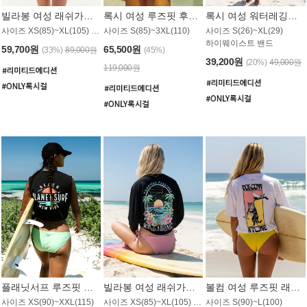
빌라봉 여성 래쉬가드 WT992WBB
록시 여성 루즈핏 후드 래쉬가드 WT556BRX
록시 여성 워터레깅스 WB1016BRX
사이즈 XS(85)~XL(105) / 레귤러핏
사이즈 S(85)~3XL(110)
사이즈 S(26)~XL(29)
하이웨이스트 밴드
59,700원
65,500원
(33%)
89,000원
(45%)
39,200원
(20%)
49,000원
119,000원
플래닛서프 루즈핏 래쉬가드 UWT044BPS
빌라봉 여성 래쉬가드 WT988BBB
볼컴 여성 루즈핏 래쉬가드 MT1005VC
사이즈 XS(90)~XXL(115)
사이즈 XS(85)~XL(105) / 오버핏
사이즈 S(90)~L(100)