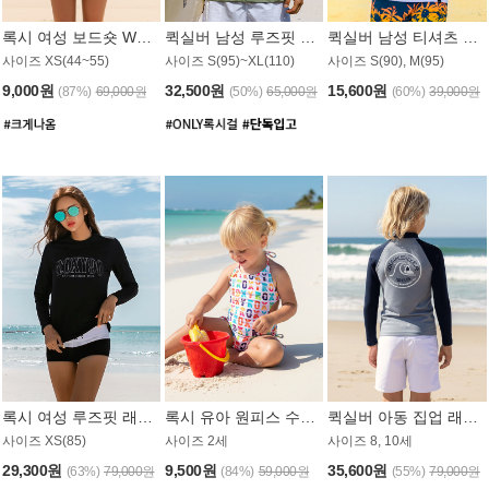
록시 여성 보드숏 WB791PRX
퀵실버 남성 루즈핏 래쉬가드 MT1072GQS
퀵실버 남성 티셔츠 MST356WQS
사이즈 XS(44~55)
사이즈 S(95)~XL(110)
사이즈 S(90), M(95)
9,000원
32,500원
15,600원
(87%)
69,000원
(50%)
65,000원
(60%)
39,000원
록시 여성 루즈핏 래쉬가드 WT909BRX
록시 유아 원피스 수영복 B588W
퀵실버 아동 집업 래쉬가드 BT682LQS
사이즈 XS(85)
사이즈 2세
사이즈 8, 10세
29,300원
9,500원
35,600원
(63%)
79,000원
(84%)
59,000원
(55%)
79,000원