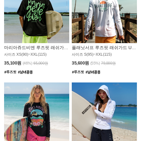
마리아쥬드비엔 루즈핏 래쉬가드 JMT004B
플래닛서프 루즈핏 래쉬가드 UMT008WPS
사이즈 XS(90)~XXL(115)
사이즈 S(95)~XXL(115)
35,100원
35,600원
(46%)
65,000원
(55%)
79,000원