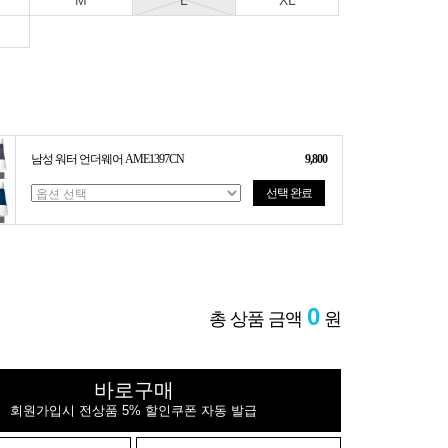
M
L
XL
남성 워터 언더웨어 AME1397CN
9,800
선택 완료
0
총 상품 금액
원
바로구매
회원가입시 전상품 5% 할인쿠폰 자동 발급