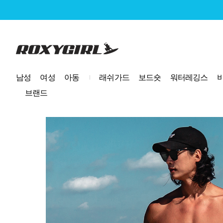
로고
남성
여성
아동
래쉬가드
보드숏
워터레깅스
브랜드