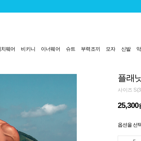
비치웨어
비키니
이너웨어
슈트
부력조끼
모자
신발
플래닛
사이즈 S(30
25,300
옵션을 선택