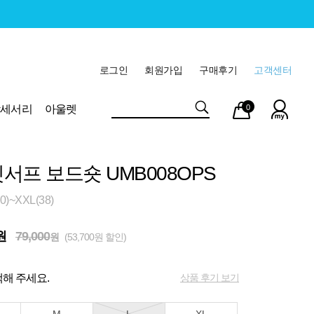
로그인
회원가입
구매후기
고객센터
마이
장바
악세서리
아울렛
0
페이
구니
서프 보드숏 UMB008OPS
)~XXL(38)
원
79,000
원
(53,700원 할인)
상품 후기 보기
해 주세요.