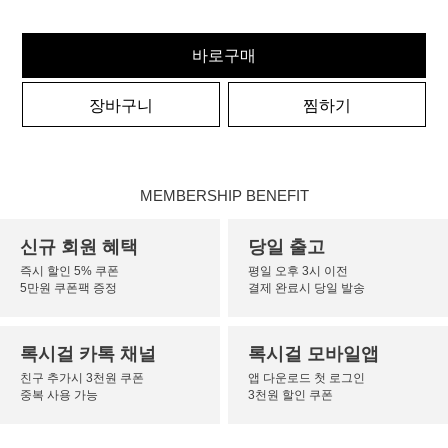
바로구매
장바구니
찜하기
MEMBERSHIP BENEFIT
신규 회원 혜택
당일 출고
즉시 할인 5% 쿠폰
평일 오후 3시 이전
5만원 쿠폰팩 증정
결제 완료시 당일 발송
록시걸 카톡 채널
록시걸 모바일앱
친구 추가시 3천원 쿠폰
앱 다운로드 첫 로그인
중복 사용 가능
3천원 할인 쿠폰