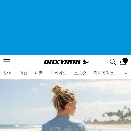
0
로고
메뉴
검색
메뉴
남성
여성
아동
래쉬가드
보드숏
워터레깅스
비치