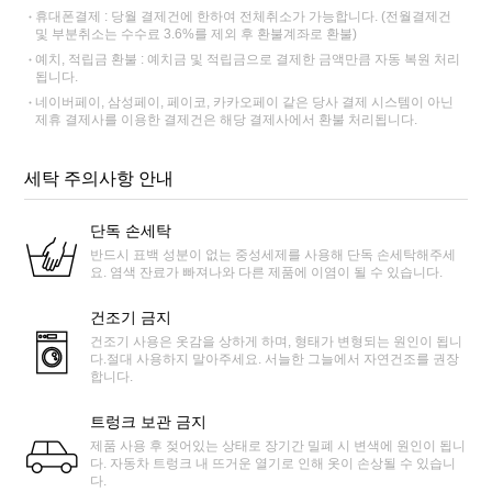
휴대폰결제 : 당월 결제건에 한하여 전체취소가 가능합니다. (전월결제건
및 부분취소는 수수료 3.6%를 제외 후 환불계좌로 환불)
예치, 적립금 환불 : 예치금 및 적립금으로 결제한 금액만큼 자동 복원 처리
됩니다.
네이버페이, 삼성페이, 페이코, 카카오페이 같은 당사 결제 시스템이 아닌
제휴 결제사를 이용한 결제건은 해당 결제사에서 환불 처리됩니다.
세탁 주의사항 안내
단독 손세탁
반드시 표백 성분이 없는 중성세제를 사용해 단독 손세탁해주세
요. 염색 잔료가 빠져나와 다른 제품에 이염이 될 수 있습니다.
건조기 금지
건조기 사용은 옷감을 상하게 하며, 형태가 변형되는 원인이 됩니
다.절대 사용하지 말아주세요. 서늘한 그늘에서 자연건조를 권장
합니다.
트렁크 보관 금지
제품 사용 후 젖어있는 상태로 장기간 밀폐 시 변색에 원인이 됩니
다. 자동차 트렁크 내 뜨거운 열기로 인해 옷이 손상될 수 있습니
다.