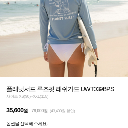
플래닛서프 루즈핏 래쉬가드 UWT039BPS
사이즈 XS(90)~XXL(115)
35,600
원
79,000
원
(43,400원 할인)
옵션을 선택해 주세요.