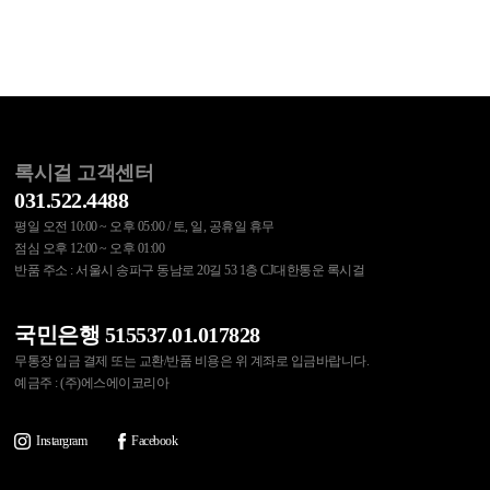
록시걸 고객센터
031.522.4488
평일 오전 10:00 ~ 오후 05:00 / 토, 일, 공휴일 휴무
점심 오후 12:00 ~ 오후 01:00
반품 주소 : 서울시 송파구 동남로 20길 53 1층 CJ대한통운 록시걸
국민은행 515537.01.017828
무통장 입금 결제 또는 교환/반품 비용은 위 계좌로 입금바랍니다.
예금주 : (주)에스에이코리아
Instargram
Facebook