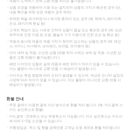
제품이 도착하기 전에 교환·반품 처리는 불가능합니다.
상품 포장을 개봉하여 사용 또는 설치되어 상품의 가치가 훼손된 경우 (단,
내용 확인을 위한 포장 개봉의 경우 제외)
부착된 택을 제거하였거나 제거한 흔적이 있는 경우 (예: 택제거, 패키지백
손상, 패키지백 분실 등)
고객의 책임이 있는 사유로 인하여 상품이 멸실 또는 훼손된 경우 (예: 보관
부주의로 인한 이염 및 오염, 물놀이 기구 이용으로 인한 손상 및 훼손 등)
착용과 동시에 제품의 제품 가치가 현저히 감소하는 상품의 경우 (예: 레깅
스, 비키니, 이너웨어, 브라패드, 브라탑, 언더웨어 등)
이미 세탁 및 착용, 수선한 상품 (제품 하자 시에도 세탁 및 착용, 수선한 상
품은 교환·반품이 불가능합니다.)
패턴 디자인의 상품은 실제 제품과 패턴 위치가 차이가 있을 수 있습니다.
이는 불량이 아니므로 교환·반품 시 배송비가 발생합니다.
사이즈는 측정 방법에 따라 오차가 발생될 수 있으며, 색상은 모니터 설정과
사양에 따라 차이가 있을 수 있습니다. 이는 불량이 아니므로 교환·반품 시
배송비가 발생됩니다.
환불 안내
주문 결제시 이용한 결제 수단 방식으로 환불 처리 됩니다. (예: 카드결제 시
카드 승인취소로 환불)
카드결제 : 전체취소 또는 부분취소가 가능합니다. 카드 승인취소는 카드사
에 따라 1~3일 소요될 수 있습니다.
무통장입금 : 취소 및 환불 금액만큼 고객님 요청 계좌로 환불 처리됩니다.