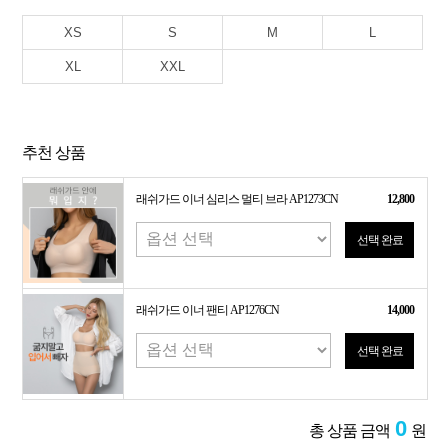
XS
S
M
L
XL
XXL
추천 상품
래쉬가드 이너 심리스 멀티 브라 AP1273CN
12,800
선택 완료
래쉬가드 이너 팬티 AP1276CN
14,000
선택 완료
0
총 상품 금액
원