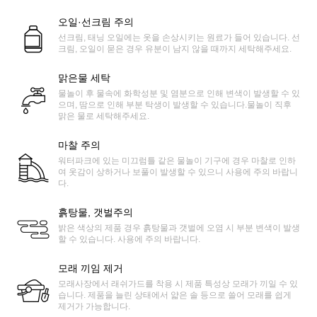
오일·선크림 주의
선크림, 태닝 오일에는 옷을 손상시키는 원료가 들어 있습니다. 선
크림, 오일이 묻은 경우 유분이 남지 않을 때까지 세탁해주세요.
맑은물 세탁
물놀이 후 물속에 화학성분 및 염분으로 인해 변색이 발생할 수 있
으며, 땀으로 인해 부분 탁생이 발생할 수 있습니다.물놀이 직후
맑은 물로 세탁해주세요.
마찰 주의
워터파크에 있는 미끄럼틀 같은 물놀이 기구에 경우 마찰로 인하
여 옷감이 상하거나 보풀이 발생할 수 있으니 사용에 주의 바랍니
다.
흙탕물, 갯벌주의
밝은 색상의 제품 경우 흙탕물과 갯벌에 오염 시 부분 변색이 발생
할 수 있습니다. 사용에 주의 바랍니다.
모래 끼임 제거
모래사장에서 래쉬가드를 착용 시 제품 특성상 모래가 끼일 수 있
습니다. 제품을 늘린 상태에서 얇은 솔 등으로 쓸어 모래를 쉽게
제거가 가능합니다.