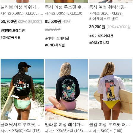
빌라봉 여성 래쉬가드 WT992WBB
록시 여성 루즈핏 후드 래쉬가드 WT556BRX
록시 여성 워터레깅스 WB1016BRX
사이즈 XS(85)~XL(105) / 레귤러핏
사이즈 S(85)~3XL(110)
사이즈 S(26)~XL(29)
하이웨이스트 밴드
59,700원
65,500원
(33%)
89,000원
(45%)
39,200원
(20%)
49,000원
119,000원
플래닛서프 루즈핏 래쉬가드 UWT044BPS
빌라봉 여성 래쉬가드 WT988BBB
볼컴 여성 루즈핏 래쉬가드 MT1005VC
사이즈 XS(90)~XXL(115)
사이즈 XS(85)~XL(105) / 오버핏
사이즈 S(90)~L(100)