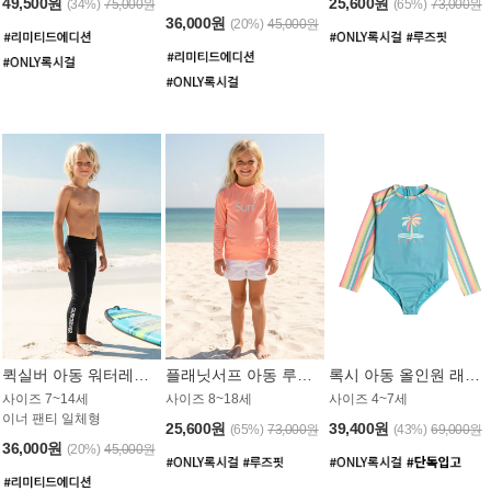
49,500원
25,600원
(34%)
75,000원
(65%)
73,000원
36,000원
(20%)
45,000원
퀵실버 아동 워터레깅스 BB776BQS
플래닛서프 아동 루즈핏 래쉬가드 UGT012CPS
록시 아동 올인원 래쉬가드 GT811BRX
사이즈 7~14세
사이즈 8~18세
사이즈 4~7세
이너 팬티 일체형
25,600원
39,400원
(65%)
73,000원
(43%)
69,000원
36,000원
(20%)
45,000원