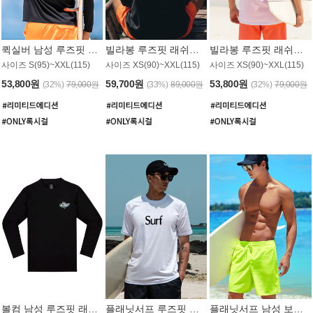
퀵실버 남성 루즈핏 래쉬가드 MT1017BQS
빌라봉 루즈핏 래쉬가드 MT1129BBB
빌라봉 루즈핏 래쉬가드 MT1135WBB
사이즈 S(95)~XXL(115)
사이즈 XS(90)~XXL(115)
사이즈 XS(90)~XXL(115)
53,800원
59,700원
53,800원
(32%)
79,000원
(33%)
89,000원
(32%)
79,000원
볼컴 남성 루즈핏 래쉬가드 MT1008BVC
플래닛서프 루즈핏 래쉬가드 UMT026WPS
플래닛서프 남성 보드숏 UMB002GPS