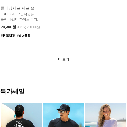
플래닛서프 서프 모자 UAC007PS
FREE SIZE / 남녀공용
블랙,라벤더,화이트,피치,그레이,오트밀 6컬러
29,300원
(63%)
79,000원
더 보기
특가세일