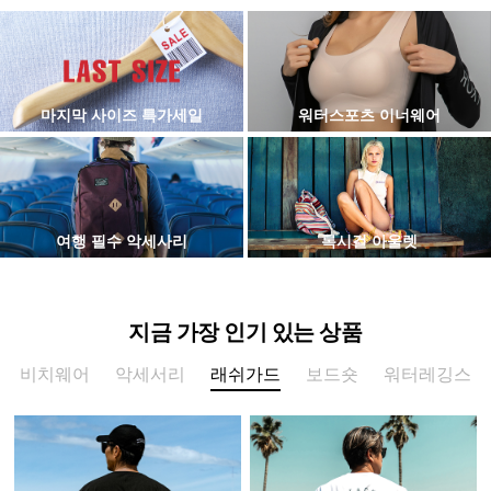
마지막 사이즈 특가세일
워터스포츠 이너웨어
여행 필수 악세사리
록시걸 아울렛
지금 가장 인기 있는 상품
비치웨어
악세서리
래쉬가드
보드숏
워터레깅스