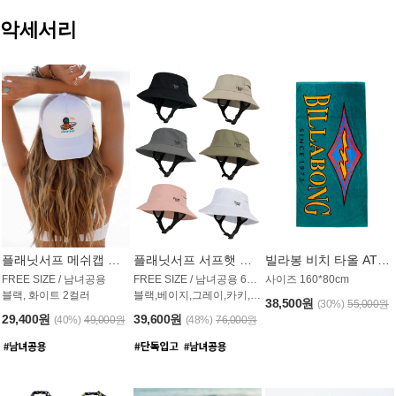
악세서리
플래닛서프 메쉬캡 모자 UAC009PS
플래닛서프 서프햇 모자 UAC002PS
빌라봉 비치 타올 AT1768PBB
FREE SIZE / 남녀공용
FREE SIZE / 남녀공용 6컬러
사이즈 160*80cm
블랙, 화이트 2컬러
블랙,베이지,그레이,카키,핑크,화이트
38,500원
(30%)
55,000원
29,400원
39,600원
(40%)
49,000원
(48%)
76,000원