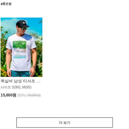
퀵실버 남성 티셔츠 MST357WQS
사이즈 S(90), M(95)
15,600원
(60%)
39,000원
더 보기