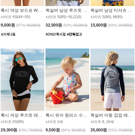
록시 여성 보드숏 WB791PRX
퀵실버 남성 루즈핏 래쉬가드 MT1072GQS
퀵실버 남성 티셔츠 MST356WQS
사이즈 XS(44~55)
사이즈 S(95)~XL(110)
사이즈 S(90), M(95)
9,000원
32,500원
15,600원
(87%)
69,000원
(50%)
65,000원
(60%)
39,000원
록시 여성 루즈핏 래쉬가드 WT909BRX
록시 유아 원피스 수영복 B588W
퀵실버 아동 집업 래쉬가드 BT682LQS
사이즈 XS(85)
사이즈 2세
사이즈 8, 10세
29,300원
9,500원
35,600원
(63%)
79,000원
(84%)
59,000원
(55%)
79,000원