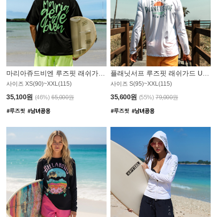
마리아쥬드비엔 루즈핏 래쉬가드 JMT004B
플래닛서프 루즈핏 래쉬가드 UMT008WPS
사이즈 XS(90)~XXL(115)
사이즈 S(95)~XXL(115)
35,100원
35,600원
(46%)
65,000원
(55%)
79,000원