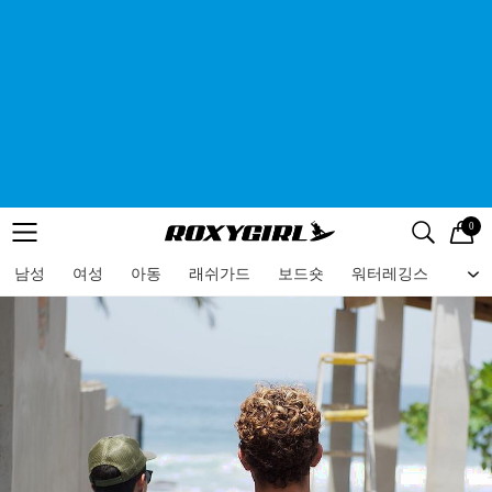
0
로고
메뉴
검색
메뉴
남성
여성
아동
래쉬가드
보드숏
워터레깅스
비치