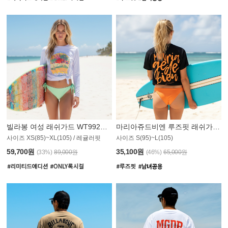
빌라봉 여성 래쉬가드 WT992WBB
마리아쥬드비엔 루즈핏 래쉬가드 JWT013O
사이즈 XS(85)~XL(105) / 레귤러핏
사이즈 S(95)~L(105)
011PS
59,700원
35,100원
(33%)
89,000원
(46%)
65,000원