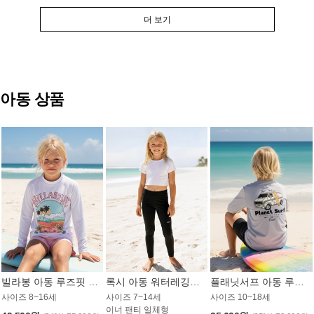
더 보기
아동 상품
빌라봉 아동 루즈핏 래쉬가드 GT813WBB
록시 아동 워터레깅스 GB672BRX
플래닛서프 아동 루즈핏 래쉬가드 UBT009GPS
사이즈 8~16세
사이즈 7~14세
사이즈 10~18세
이너 팬티 일체형