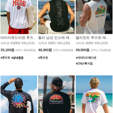
마리아쥬드비엔 루즈핏 래쉬가드 JMT005W
헐리 남성 민소매 래쉬가드 MT1155BHL
엘리먼트 루즈핏 래쉬가드 MT1114WEM
사이즈 XS(90)~XXL(115)
사이즈 S(95)~3XL(120)
사이즈 S(95)~XXL(115)
35,100원
48,300원
49,500원
(46%)
65,000원
(30%)
69,000원
(34%)
75,000원