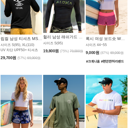
헐리 남성 래쉬가드 MT521CHL
립컬 남성 티셔츠 MST445BRC
록시 여성 보드숏 WB773KRX
사이즈 S(95)
사이즈 S(95), XL(110)
사이즈 44~55
UV 차단 UPF50+ 티셔츠
19,800원
(75%)
79,000원
9,000원
(87%)
69,000원
29,700원
(57%)
69,000원