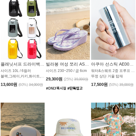
플래닛서프 드라이백 UAB009PS
빌라봉 여성 쪼리 AS1862PBB
아쿠아 선스틱 AE008MG
사이즈 10L / 6컬러
사이즈 230~250 / 굽 6cm
워터&스웨트 2중 프루프 / SPF 50+
블랙,그레이,카키,화이트,옐로우,핑크
뚜껑 상단 거울 탑재
29,300원
(25%)
39,000원
13,600원
17,500원
(60%)
34,000원
(50%)
35,000원