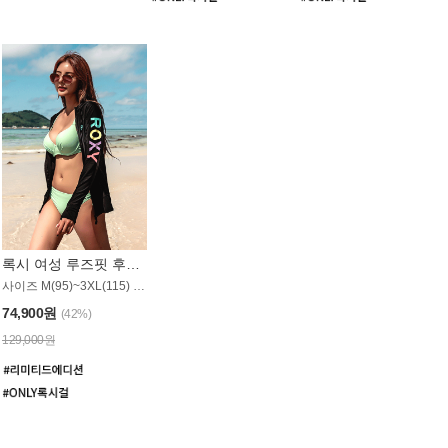
록시 여성 루즈핏 후드 래쉬가드 WT900BRX
사이즈 M(95)~3XL(115) / 롱기장 타입
74,900원
(42%)
129,000원