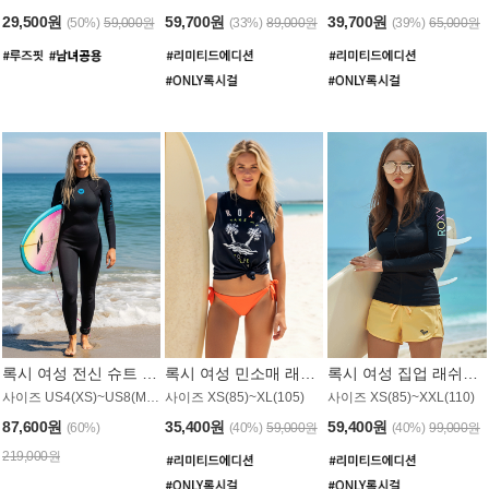
29,500원
59,700원
39,700원
(50%)
59,000원
(33%)
89,000원
(39%)
65,000원
록시 여성 전신 슈트 (4/3mm) WS221KRX
록시 여성 민소매 래쉬가드 WT907BRX
록시 여성 집업 래쉬가드 WT868BRX
사이즈 US4(XS)~US8(M) / 후면 지퍼
사이즈 XS(85)~XL(105)
사이즈 XS(85)~XXL(110)
87,600원
35,400원
59,400원
(60%)
(40%)
59,000원
(40%)
99,000원
219,000원