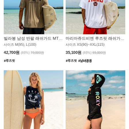
빌라봉 남성 반팔 래쉬가드 MT1082GBB
마리아쥬드비엔 루즈핏 래쉬가드 JMT005W
사이즈 M(95), L(100)
사이즈 XS(90)~XXL(115)
42,700원
35,100원
(46%)
79,000원
(46%)
65,000원
N