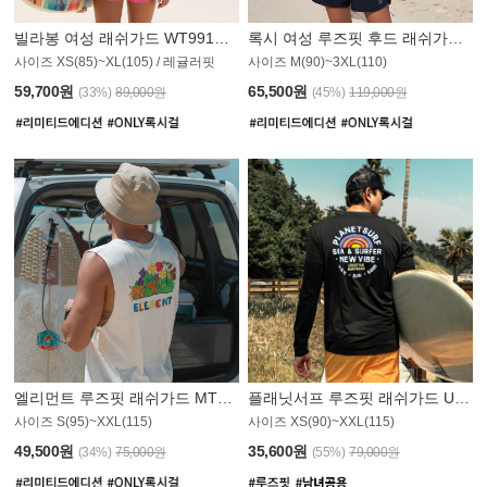
빌라봉 여성 래쉬가드 WT991BBB
록시 여성 루즈핏 후드 래쉬가드 WT555WRX
S
사이즈 XS(85)~XL(105) / 레귤러핏
사이즈 M(90)~3XL(110)
59,700원
65,500원
(33%)
89,000원
(45%)
119,000원
엘리먼트 루즈핏 래쉬가드 MT1114WEM
플래닛서프 루즈핏 래쉬가드 UMT010BPS
사이즈 S(95)~XXL(115)
사이즈 XS(90)~XXL(115)
PS
49,500원
35,600원
(34%)
75,000원
(55%)
79,000원