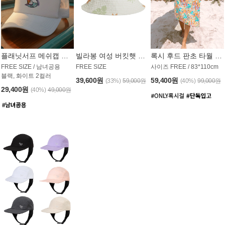
플래닛서프 메쉬캡 모자 UAC008PS
빌라봉 여성 버킷햇 AC1971MBB
록시 후드 판초 타월 AT1765WRX
FREE SIZE / 남녀공용
FREE SIZE
사이즈 FREE / 83*110cm
블랙, 화이트 2컬러
39,600원
59,400원
(33%)
59,000원
(40%)
99,000원
29,400원
(40%)
49,000원