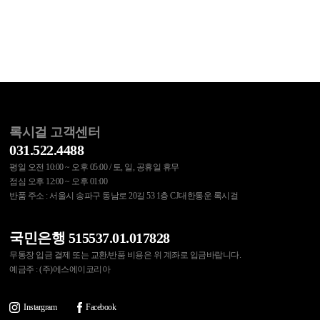
록시걸 고객센터
031.522.4488
평일 오전 10:00 ~ 오후 05:00 / 토, 일, 공휴일 휴무
점심 오후 12:00 ~ 오후 01:00
반품 주소 : 서울시 송파구 동남로 20길 53 1층 CJ대한통운 록시걸
국민은행 515537.01.017828
무통장 입금 결제 또는 교환/반품 비용은 위 계좌로 입금바랍니다.
예금주 : (주)에스에이코리아
Instargram
Facebook