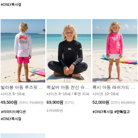
빌라봉 아동 루즈핏 래쉬가드 BT804WBB
퀵실버 아동 전신 슈트 (3/2mm) BS023KQS
록시 아동 래쉬가드 GT815MRX
사이즈 8~16세
사이즈 8~16세 / 후면 지퍼
사이즈 10~16세
49,500원
69,900원
52,000원
(34%)
75,000원
(61%)
(20%)
65,000원
179,000원