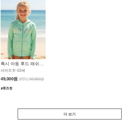
록시 아동 후드 래쉬가드 GT764MRX
사이즈 6~10세
49,000원
(45%)
89,000원
더 보기