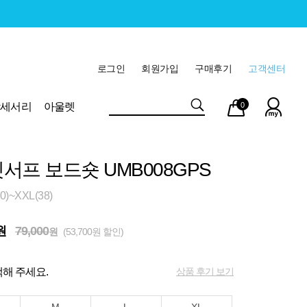
로그인
회원가입
구매후기
고객센터
마이
장바
악세서리
아울렛
0
페이
구니
서프 보드숏 UMB008GPS
)~XXL(38)
원
79,000
원
(53,700원 할인)
상품 후기 보기
해 주세요.