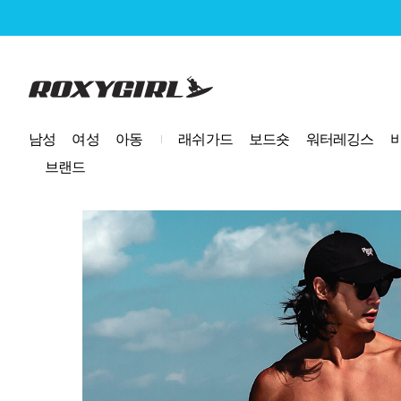
로고
남성
여성
아동
래쉬가드
보드숏
워터레깅스
브랜드