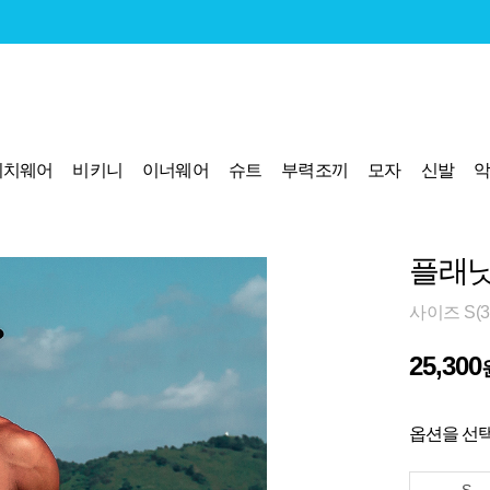
비치웨어
비키니
이너웨어
슈트
부력조끼
모자
신발
플래닛
사이즈 S(30
25,300
옵션을 선택