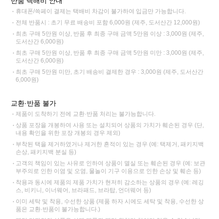
반품 택배비 안내
휴대폰/쓱페이 결제는 택배비 차감이 불가하여 입금만 가능합니다.
전체 반품시 : 초기 무료 배송비 포함 6,000원 (제주, 도서산간 12,000원)
최초 구매 5만원 이상, 반품 후 최종 구매 금액 5만원 이상 : 3,000원 (제주,
도서산간 6,000원)
최초 구매 5만원 이상, 반품 후 최종 구매 금액 5만원 미만 : 3,000원 (제주,
도서산간 6,000원)
최초 구매 5만원 미만, 초기 배송비 결제한 경우 : 3,000원 (제주, 도서산간
6,000원)
교환·반품 불가
제품이 도착하기 전에 교환·반품 처리는 불가능합니다.
상품 포장을 개봉하여 사용 또는 설치되어 상품의 가치가 훼손된 경우 (단,
내용 확인을 위한 포장 개봉의 경우 제외)
부착된 택을 제거하였거나 제거한 흔적이 있는 경우 (예: 택제거, 패키지백
손상, 패키지백 분실 등)
고객의 책임이 있는 사유로 인하여 상품이 멸실 또는 훼손된 경우 (예: 보관
부주의로 인한 이염 및 오염, 물놀이 기구 이용으로 인한 손상 및 훼손 등)
착용과 동시에 제품의 제품 가치가 현저히 감소하는 상품의 경우 (예: 레깅
스, 비키니, 이너웨어, 브라패드, 브라탑, 언더웨어 등)
이미 세탁 및 착용, 수선한 상품 (제품 하자 시에도 세탁 및 착용, 수선한 상
품은 교환·반품이 불가능합니다.)