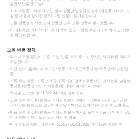
품절시 반품만 가능)
최초 수령한 그대로가 아닌 일부 상품만 발송하는 경우 (사은품, 패키지, 포
장 등 내용이 상이한 경우) 교환·반품이 불가능합니다.
교환·반품불가 사전 고지 상품인 경우 교환·반품이 불가능합니다.
CJ대한통운 외 타택배 이용 시 택배 요금과 반품 주소가 상이하니 고객센터
로 확인 바랍니다.
교환·반품 절차
박스나 포장 겉면에 '교환' 또는 '반품' 표기 후 보내주시면 보다 빠른 처리가
가능합니다.
직접 접수 : 홈페이지 로그인>주문조회>최근주문내역>주문상세>교환/반
품
카톡 채널 이용 : 카톡 검색창에 '록시걸' 검색 > 주문자명, 전화번호, 교환/반
품내용 (상품명,사이즈,사유등)을 기재하여 메시지 보내기
록시걸 고객센터(031.522.4488)로 전화 접수
교환 접수 후 CJ대한통운 기사님 방문 > 택배비 6,000원 (제주, 도서산간
12,000원)동봉 또는 입금하여 전달 > 록시걸 도착>제품 검수 후 교환 출고
반품 접수 후 CJ대한통운 기사님 방문 > 록시걸 도착 > 제품 검수 후 4~5일
이내 택배비 차감 또는 입금 확인 후 환불
택배비 입금 계좌 : 국민은행 515537-01-017828 (주)에스에이코리아