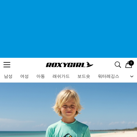
0
로고
메뉴
검색
메뉴
남성
여성
아동
래쉬가드
보드숏
워터레깅스
비치