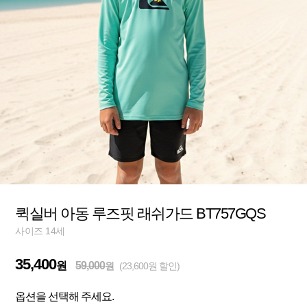
퀵실버 아동 루즈핏 래쉬가드 BT757GQS
사이즈 14세
35,400
원
59,000
원
(23,600원 할인)
옵션을 선택해 주세요.