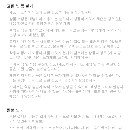
교환·반품 불가
제품이 도착하기 전에 교환·반품 처리는 불가능합니다.
상품 포장을 개봉하여 사용 또는 설치되어 상품의 가치가 훼손된 경우 (단,
내용 확인을 위한 포장 개봉의 경우 제외)
부착된 택을 제거하였거나 제거한 흔적이 있는 경우 (예: 택제거, 패키지백
손상, 패키지백 분실 등)
고객의 책임이 있는 사유로 인하여 상품이 멸실 또는 훼손된 경우 (예: 보관
부주의로 인한 이염 및 오염, 물놀이 기구 이용으로 인한 손상 및 훼손 등)
착용과 동시에 제품의 제품 가치가 현저히 감소하는 상품의 경우 (예: 레깅
스, 비키니, 이너웨어, 브라패드, 브라탑, 언더웨어 등)
이미 세탁 및 착용, 수선한 상품 (제품 하자 시에도 세탁 및 착용, 수선한 상
품은 교환·반품이 불가능합니다.)
패턴 디자인의 상품은 실제 제품과 패턴 위치가 차이가 있을 수 있습니다.
이는 불량이 아니므로 교환·반품 시 배송비가 발생합니다.
사이즈는 측정 방법에 따라 오차가 발생될 수 있으며, 색상은 모니터 설정과
사양에 따라 차이가 있을 수 있습니다. 이는 불량이 아니므로 교환·반품 시
배송비가 발생됩니다.
환불 안내
주문 결제시 이용한 결제 수단 방식으로 환불 처리 됩니다. (예: 카드결제 시
카드 승인취소로 환불)
카드결제 : 전체취소 또는 부분취소가 가능합니다. 카드 승인취소는 카드사