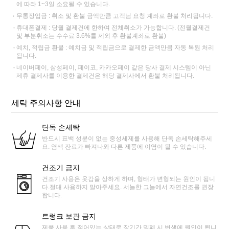
에 따라 1~3일 소요될 수 있습니다.
무통장입금 : 취소 및 환불 금액만큼 고객님 요청 계좌로 환불 처리됩니다.
휴대폰결제 : 당월 결제건에 한하여 전체취소가 가능합니다. (전월결제건
및 부분취소는 수수료 3.6%를 제외 후 환불계좌로 환불)
예치, 적립금 환불 : 예치금 및 적립금으로 결제한 금액만큼 자동 복원 처리
됩니다.
네이버페이, 삼성페이, 페이코, 카카오페이 같은 당사 결제 시스템이 아닌
제휴 결제사를 이용한 결제건은 해당 결제사에서 환불 처리됩니다.
세탁 주의사항 안내
단독 손세탁
반드시 표백 성분이 없는 중성세제를 사용해 단독 손세탁해주세
요. 염색 잔료가 빠져나와 다른 제품에 이염이 될 수 있습니다.
건조기 금지
건조기 사용은 옷감을 상하게 하며, 형태가 변형되는 원인이 됩니
다.절대 사용하지 말아주세요. 서늘한 그늘에서 자연건조를 권장
합니다.
트렁크 보관 금지
제품 사용 후 젖어있는 상태로 장기간 밀폐 시 변색에 원인이 됩니