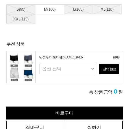
S(95)
M(100)
L(105)
XL(110)
XXL(115)
추천 상품
남성 워터 언더웨어 AME1397CN
9,800
선택 완료
0
총 상품 금액
원
바로구매
장바구니
찜하기