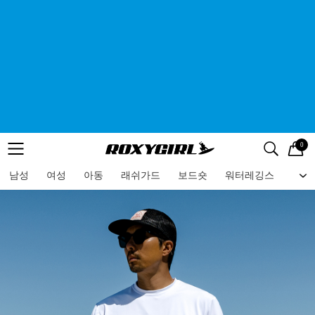
0
로고
메뉴
검색
메뉴
남성
여성
아동
래쉬가드
보드숏
워터레깅스
비치