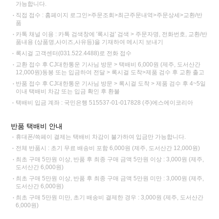
가능합니다.
직접 접수 : 홈페이지 로그인>주문조회>최근주문내역>주문상세>교환/반
품
카톡 채널 이용 : 카톡 검색창에 '록시걸' 검색 > 주문자명, 전화번호, 교환/반
품내용 (상품명,사이즈,사유등)을 기재하여 메시지 보내기
록시걸 고객센터(031.522.4488)로 전화 접수
교환 접수 후 CJ대한통운 기사님 방문 > 택배비 6,000원 (제주, 도서산간
12,000원)동봉 또는 입금하여 전달 > 록시걸 도착>제품 검수 후 교환 출고
반품 접수 후 CJ대한통운 기사님 방문 > 록시걸 도착 > 제품 검수 후 4~5일
이내 택배비 차감 또는 입금 확인 후 환불
택배비 입금 계좌 : 국민은행 515537-01-017828 (주)에스에이코리아
반품 택배비 안내
휴대폰/쓱페이 결제는 택배비 차감이 불가하여 입금만 가능합니다.
전체 반품시 : 초기 무료 배송비 포함 6,000원 (제주, 도서산간 12,000원)
최초 구매 5만원 이상, 반품 후 최종 구매 금액 5만원 이상 : 3,000원 (제주,
도서산간 6,000원)
최초 구매 5만원 이상, 반품 후 최종 구매 금액 5만원 미만 : 3,000원 (제주,
도서산간 6,000원)
최초 구매 5만원 미만, 초기 배송비 결제한 경우 : 3,000원 (제주, 도서산간
6,000원)