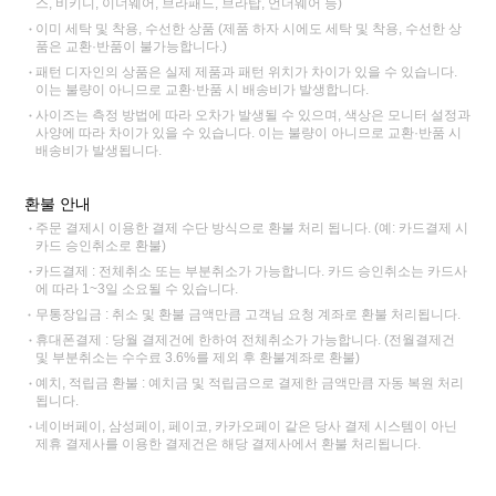
스, 비키니, 이너웨어, 브라패드, 브라탑, 언더웨어 등)
이미 세탁 및 착용, 수선한 상품 (제품 하자 시에도 세탁 및 착용, 수선한 상
품은 교환·반품이 불가능합니다.)
패턴 디자인의 상품은 실제 제품과 패턴 위치가 차이가 있을 수 있습니다.
이는 불량이 아니므로 교환·반품 시 배송비가 발생합니다.
사이즈는 측정 방법에 따라 오차가 발생될 수 있으며, 색상은 모니터 설정과
사양에 따라 차이가 있을 수 있습니다. 이는 불량이 아니므로 교환·반품 시
배송비가 발생됩니다.
환불 안내
주문 결제시 이용한 결제 수단 방식으로 환불 처리 됩니다. (예: 카드결제 시
카드 승인취소로 환불)
카드결제 : 전체취소 또는 부분취소가 가능합니다. 카드 승인취소는 카드사
에 따라 1~3일 소요될 수 있습니다.
무통장입금 : 취소 및 환불 금액만큼 고객님 요청 계좌로 환불 처리됩니다.
휴대폰결제 : 당월 결제건에 한하여 전체취소가 가능합니다. (전월결제건
및 부분취소는 수수료 3.6%를 제외 후 환불계좌로 환불)
예치, 적립금 환불 : 예치금 및 적립금으로 결제한 금액만큼 자동 복원 처리
됩니다.
네이버페이, 삼성페이, 페이코, 카카오페이 같은 당사 결제 시스템이 아닌
제휴 결제사를 이용한 결제건은 해당 결제사에서 환불 처리됩니다.