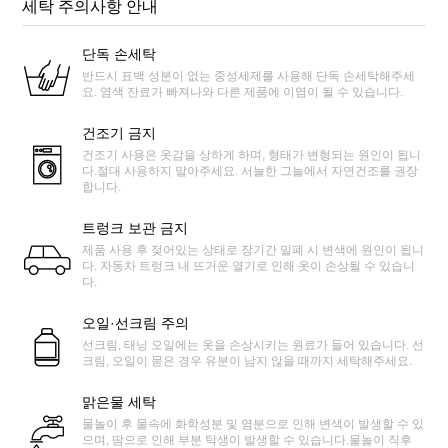
세탁 주의사항 안내
단독 손세탁
반드시 표백 성분이 없는 중성세제를 사용해 단독 손세탁해주세
요. 염색 잔료가 빠져나와 다른 제품에 이염이 될 수 있습니다.
건조기 금지
건조기 사용은 옷감을 상하게 하며, 형태가 변형되는 원인이 됩니
다.절대 사용하지 말아주세요. 서늘한 그늘에서 자연건조를 권장
합니다.
트렁크 보관 금지
제품 사용 후 젖어있는 상태로 장기간 밀폐 시 변색에 원인이 됩니
다. 자동차 트렁크 내 뜨거운 열기로 인해 옷이 손상될 수 있습니
다.
오일·선크림 주의
선크림, 태닝 오일에는 옷을 손상시키는 원료가 들어 있습니다. 선
크림, 오일이 묻은 경우 유분이 남지 않을 때까지 세탁해주세요.
맑은물 세탁
물놀이 후 물속에 화학성분 및 염분으로 인해 변색이 발생할 수 있
으며, 땀으로 인해 부분 탁생이 발생할 수 있습니다.물놀이 직후