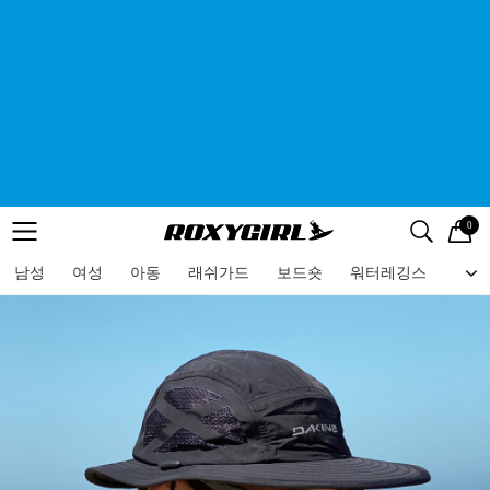
0
로고
메뉴
검색
메뉴
남성
여성
아동
래쉬가드
보드숏
워터레깅스
비치