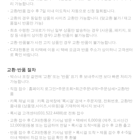
리 가능합니다.
교환/반품 접수 후 7일 이내 미도착시 자동으로 신청 철회됩니다.
교환의 경우 동일한 상품의 사이즈 교환만 가능합니다. (맞교환 불가 / 재고
품절시 반품만 가능)
최초 수령한 그대로가 아닌 일부 상품만 발송하는 경우 (사은품, 패키지, 포
장 등 내용이 상이한 경우) 교환·반품이 불가능합니다.
교환·반품불가 사전 고지 상품인 경우 교환·반품이 불가능합니다.
CJ대한통운 외 타택배 이용 시 택배 요금과 반품 주소가 상이하니 고객센터
로 확인 바랍니다.
교환·반품 절차
박스나 포장 겉면에 '교환' 또는 '반품' 표기 후 보내주시면 보다 빠른 처리가
가능합니다.
직접 접수 : 홈페이지 로그인>주문조회>최근주문내역>주문상세>교환/반
품
카톡 채널 이용 : 카톡 검색창에 '록시걸' 검색 > 주문자명, 전화번호, 교환/반
품내용 (상품명,사이즈,사유등)을 기재하여 메시지 보내기
록시걸 고객센터(031.522.4488)로 전화 접수
교환 접수 후 CJ대한통운 기사님 방문 > 택배비 6,000원 (제주, 도서산간
12,000원)동봉 또는 입금하여 전달 > 록시걸 도착>제품 검수 후 교환 출고
반품 접수 후 CJ대한통운 기사님 방문 > 록시걸 도착 > 제품 검수 후 4~5일
이내 택배비 차감 또는 입금 확인 후 환불