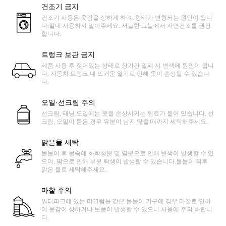
건조기 금지
건조기 사용은 옷감을 상하게 하며, 형태가 변형되는 원인이 됩니
다.절대 사용하지 말아주세요. 서늘한 그늘에서 자연건조를 권장
합니다.
트렁크 보관 금지
제품 사용 후 젖어있는 상태로 장기간 밀폐 시 변색에 원인이 됩니
다. 자동차 트렁크 내 뜨거운 열기로 인해 옷이 손상될 수 있습니
다.
오일·선크림 주의
선크림, 태닝 오일에는 옷을 손상시키는 원료가 들어 있습니다. 선
크림, 오일이 묻은 경우 유분이 남지 않을 때까지 세탁해주세요.
맑은물 세탁
물놀이 후 물속에 화학성분 및 염분으로 인해 변색이 발생할 수 있
으며, 땀으로 인해 부분 탁생이 발생할 수 있습니다.물놀이 직후
맑은 물로 세탁해주세요.
마찰 주의
워터파크에 있는 미끄럼틀 같은 물놀이 기구에 경우 마찰로 인하
여 옷감이 상하거나 보풀이 발생할 수 있으니 사용에 주의 바랍니
다.