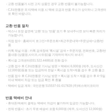
교환·반품불가 사전 고지 상품인 경우 교환·반품이 불가능합니다.
CJ대한통운 외 타택배 이용 시 택배 요금과 반품 주소가 상이하니 고객센터
로 확인 바랍니다.
교환·반품 절차
박스나 포장 겉면에 '교환' 또는 '반품' 표기 후 보내주시면 보다 빠른 처리가
가능합니다.
직접 접수 : 홈페이지 로그인>주문조회>최근주문내역>주문상세>교환/반
품
카톡 채널 이용 : 카톡 검색창에 '록시걸' 검색 > 주문자명, 전화번호, 교환/반
품내용 (상품명,사이즈,사유등)을 기재하여 메시지 보내기
록시걸 고객센터(031.522.4488)로 전화 접수
교환 접수 후 CJ대한통운 기사님 방문 > 택배비 6,000원 (제주, 도서산간
12,000원)동봉 또는 입금하여 전달 > 록시걸 도착>제품 검수 후 교환 출고
반품 접수 후 CJ대한통운 기사님 방문 > 록시걸 도착 > 제품 검수 후 4~5일
이내 택배비 차감 또는 입금 확인 후 환불
택배비 입금 계좌 : 국민은행 515537-01-017828 (주)에스에이코리아
반품 택배비 안내
휴대폰/쓱페이 결제는 택배비 차감이 불가하여 입금만 가능합니다.
전체 반품시 : 초기 무료 배송비 포함 6,000원 (제주, 도서산간 12,000원)