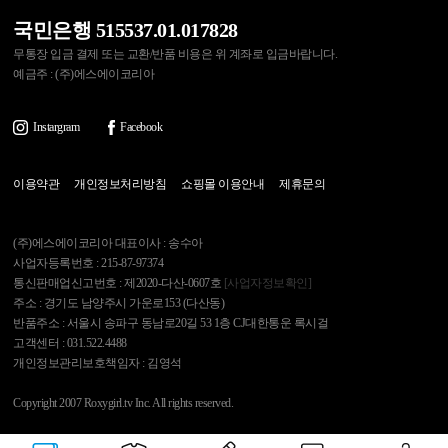
국민은행 515537.01.017828
무통장 입금 결제 또는 교환/반품 비용은 위 계좌로 입금바랍니다.
예금주 : (주)에스에이코리아
Instargram
Facebook
이용약관
개인정보처리방침
쇼핑몰 이용안내
제휴문의
(주)에스에이코리아 대표이사 : 송수아
사업자등록번호 : 215-87-97374
통신판매업신고번호 : 제2020-다산-0607호
[사업자정보확인]
주소 : 경기도 남양주시 가운로153 (다산동)
반품주소 : 서울시 송파구 동남로20길 53 1층 CJ대한통운 록시걸
고객센터 : 031.522.4488
개인정보관리보호책임자 : 김영석
Copyright 2007 Roxygirl.tv Inc. All rights reserved.