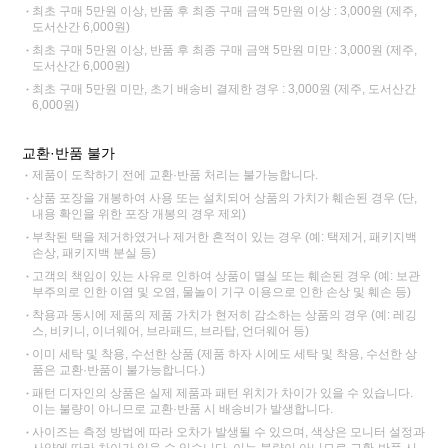
최초 구매 5만원 이상, 반품 후 최종 구매 금액 5만원 이상 : 3,000원 (제주,
도서산간 6,000원)
최초 구매 5만원 이상, 반품 후 최종 구매 금액 5만원 미만 : 3,000원 (제주,
도서산간 6,000원)
최초 구매 5만원 미만, 초기 배송비 결제한 경우 : 3,000원 (제주, 도서산간
6,000원)
교환·반품 불가
제품이 도착하기 전에 교환·반품 처리는 불가능합니다.
상품 포장을 개봉하여 사용 또는 설치되어 상품의 가치가 훼손된 경우 (단,
내용 확인을 위한 포장 개봉의 경우 제외)
부착된 택을 제거하였거나 제거한 흔적이 있는 경우 (예: 택제거, 패키지백
손상, 패키지백 분실 등)
고객의 책임이 있는 사유로 인하여 상품이 멸실 또는 훼손된 경우 (예: 보관
부주의로 인한 이염 및 오염, 물놀이 기구 이용으로 인한 손상 및 훼손 등)
착용과 동시에 제품의 제품 가치가 현저히 감소하는 상품의 경우 (예: 레깅
스, 비키니, 이너웨어, 브라패드, 브라탑, 언더웨어 등)
이미 세탁 및 착용, 수선한 상품 (제품 하자 시에도 세탁 및 착용, 수선한 상
품은 교환·반품이 불가능합니다.)
패턴 디자인의 상품은 실제 제품과 패턴 위치가 차이가 있을 수 있습니다.
이는 불량이 아니므로 교환·반품 시 배송비가 발생합니다.
사이즈는 측정 방법에 따라 오차가 발생될 수 있으며, 색상은 모니터 설정과