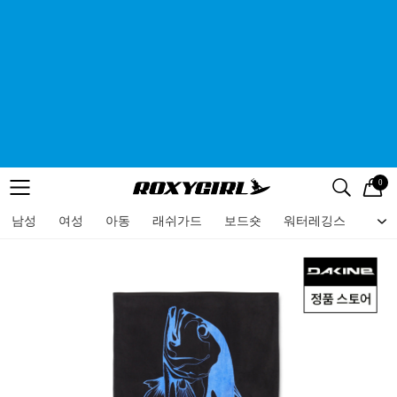
0
로고
메뉴
검색
메뉴
남성
여성
아동
래쉬가드
보드숏
워터레깅스
비치