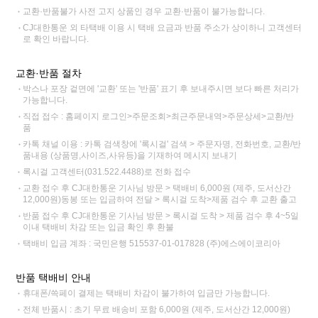
교환·반품불가 사전 고지 상품인 경우 교환·반품이 불가능합니다.
CJ대한통운 외 타택배 이용 시 택배 요금과 반품 주소가 상이하니 고객센터
로 확인 바랍니다.
교환·반품 절차
박스나 포장 겉면에 '교환' 또는 '반품' 표기 후 보내주시면 보다 빠른 처리가
가능합니다.
직접 접수 : 홈페이지 로그인>주문조회>최근주문내역>주문상세>교환/반
품
카톡 채널 이용 : 카톡 검색창에 '록시걸' 검색 > 주문자명, 전화번호, 교환/반
품내용 (상품명,사이즈,사유등)을 기재하여 메시지 보내기
록시걸 고객센터(031.522.4488)로 전화 접수
교환 접수 후 CJ대한통운 기사님 방문 > 택배비 6,000원 (제주, 도서산간
12,000원)동봉 또는 입금하여 전달 > 록시걸 도착>제품 검수 후 교환 출고
반품 접수 후 CJ대한통운 기사님 방문 > 록시걸 도착 > 제품 검수 후 4~5일
이내 택배비 차감 또는 입금 확인 후 환불
택배비 입금 계좌 : 국민은행 515537-01-017828 (주)에스에이코리아
반품 택배비 안내
휴대폰/쓱페이 결제는 택배비 차감이 불가하여 입금만 가능합니다.
전체 반품시 : 초기 무료 배송비 포함 6,000원 (제주, 도서산간 12,000원)