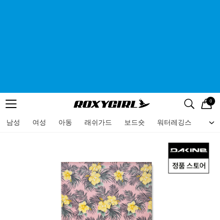
0
로고
메뉴
검색
메뉴
남성
여성
아동
래쉬가드
보드숏
워터레깅스
비치