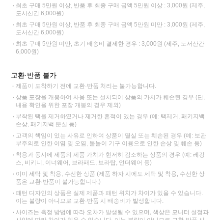
최초 구매 5만원 이상, 반품 후 최종 구매 금액 5만원 이상 : 3,000원 (제주,
도서산간 6,000원)
최초 구매 5만원 이상, 반품 후 최종 구매 금액 5만원 미만 : 3,000원 (제주,
도서산간 6,000원)
최초 구매 5만원 미만, 초기 배송비 결제한 경우 : 3,000원 (제주, 도서산간
6,000원)
교환·반품 불가
제품이 도착하기 전에 교환·반품 처리는 불가능합니다.
상품 포장을 개봉하여 사용 또는 설치되어 상품의 가치가 훼손된 경우 (단,
내용 확인을 위한 포장 개봉의 경우 제외)
부착된 택을 제거하였거나 제거한 흔적이 있는 경우 (예: 택제거, 패키지백
손상, 패키지백 분실 등)
고객의 책임이 있는 사유로 인하여 상품이 멸실 또는 훼손된 경우 (예: 보관
부주의로 인한 이염 및 오염, 물놀이 기구 이용으로 인한 손상 및 훼손 등)
착용과 동시에 제품의 제품 가치가 현저히 감소하는 상품의 경우 (예: 레깅
스, 비키니, 이너웨어, 브라패드, 브라탑, 언더웨어 등)
이미 세탁 및 착용, 수선한 상품 (제품 하자 시에도 세탁 및 착용, 수선한 상
품은 교환·반품이 불가능합니다.)
패턴 디자인의 상품은 실제 제품과 패턴 위치가 차이가 있을 수 있습니다.
이는 불량이 아니므로 교환·반품 시 배송비가 발생합니다.
사이즈는 측정 방법에 따라 오차가 발생될 수 있으며, 색상은 모니터 설정과