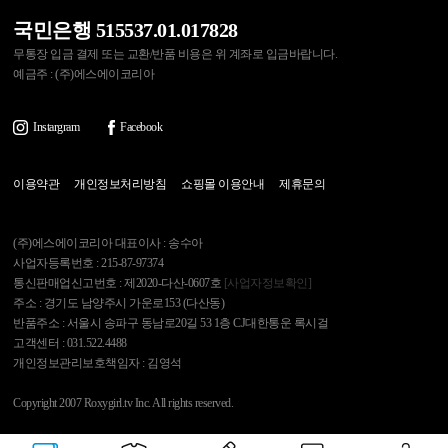
국민은행 515537.01.017828
무통장 입금 결제 또는 교환/반품 비용은 위 계좌로 입금바랍니다.
예금주 : (주)에스에이코리아
Instargram
Facebook
이용약관
개인정보처리방침
쇼핑몰 이용안내
제휴문의
(주)에스에이코리아 대표이사 : 송수아
사업자등록번호 : 215-87-97374
통신판매업신고번호 : 제2020-다산-0607호
[사업자정보확인]
주소 : 경기도 남양주시 가운로153 (다산동)
반품주소 : 서울시 송파구 동남로20길 53 1층 CJ대한통운 록시걸
고객센터 : 031.522.4488
개인정보관리보호책임자 : 김영석
Copyright 2007 Roxygirl.tv Inc. All rights reserved.