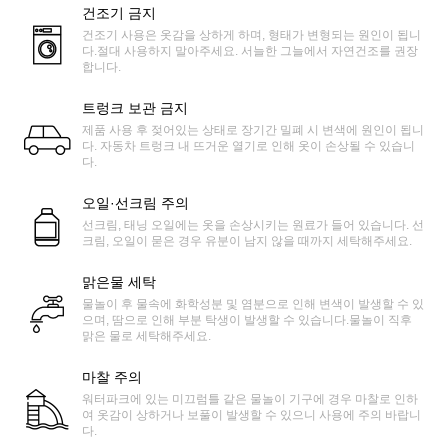
건조기 금지
건조기 사용은 옷감을 상하게 하며, 형태가 변형되는 원인이 됩니
다.절대 사용하지 말아주세요. 서늘한 그늘에서 자연건조를 권장
합니다.
트렁크 보관 금지
제품 사용 후 젖어있는 상태로 장기간 밀폐 시 변색에 원인이 됩니
다. 자동차 트렁크 내 뜨거운 열기로 인해 옷이 손상될 수 있습니
다.
오일·선크림 주의
선크림, 태닝 오일에는 옷을 손상시키는 원료가 들어 있습니다. 선
크림, 오일이 묻은 경우 유분이 남지 않을 때까지 세탁해주세요.
맑은물 세탁
물놀이 후 물속에 화학성분 및 염분으로 인해 변색이 발생할 수 있
으며, 땀으로 인해 부분 탁생이 발생할 수 있습니다.물놀이 직후
맑은 물로 세탁해주세요.
마찰 주의
워터파크에 있는 미끄럼틀 같은 물놀이 기구에 경우 마찰로 인하
여 옷감이 상하거나 보풀이 발생할 수 있으니 사용에 주의 바랍니
다.