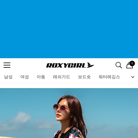
0
로고
메뉴
검색
메뉴
남성
여성
아동
래쉬가드
보드숏
워터레깅스
비치