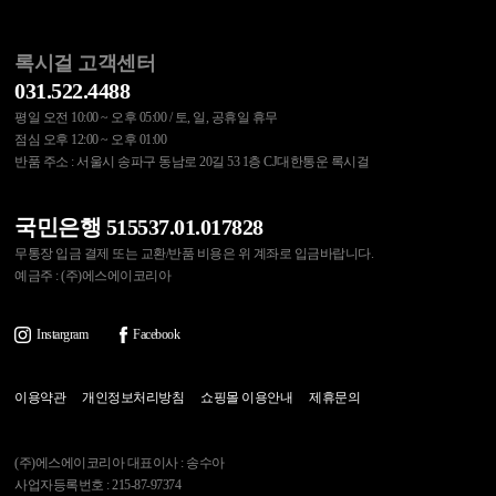
록시걸 고객센터
031.522.4488
평일 오전 10:00 ~ 오후 05:00 / 토, 일, 공휴일 휴무
점심 오후 12:00 ~ 오후 01:00
반품 주소 : 서울시 송파구 동남로 20길 53 1층 CJ대한통운 록시걸
국민은행 515537.01.017828
무통장 입금 결제 또는 교환/반품 비용은 위 계좌로 입금바랍니다.
예금주 : (주)에스에이코리아
Instargram
Facebook
이용약관
개인정보처리방침
쇼핑몰 이용안내
제휴문의
(주)에스에이코리아 대표이사 : 송수아
사업자등록번호 : 215-87-97374