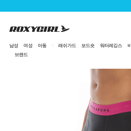
로고
남성
여성
아동
래쉬가드
보드숏
워터레깅스
브랜드