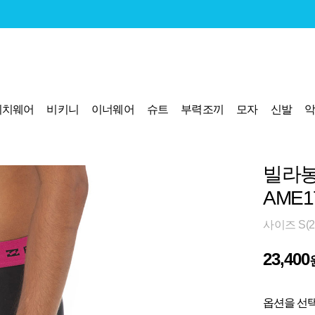
비치웨어
비키니
이너웨어
슈트
부력조끼
모자
신발
빌라봉
AME1
사이즈 S(2
23,400
옵션을 선택