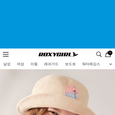
0
로고
메뉴
검색
메뉴
남성
여성
아동
래쉬가드
보드숏
워터레깅스
비치