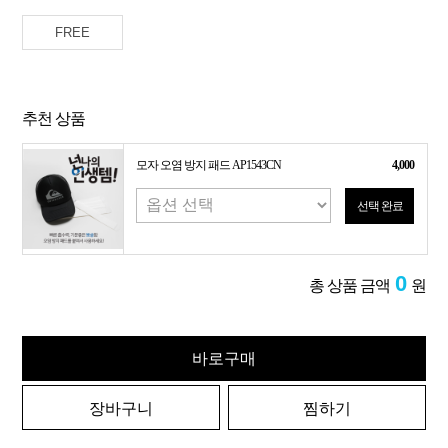
FREE
추천 상품
모자 오염 방지 패드 AP1543CN
4,000
선택 완료
0
총 상품 금액
원
바로구매
장바구니
찜하기