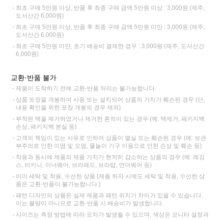
최초 구매 5만원 이상, 반품 후 최종 구매 금액 5만원 이상 : 3,000원 (제주,
도서산간 6,000원)
최초 구매 5만원 이상, 반품 후 최종 구매 금액 5만원 미만 : 3,000원 (제주,
도서산간 6,000원)
최초 구매 5만원 미만, 초기 배송비 결제한 경우 : 3,000원 (제주, 도서산간
6,000원)
교환·반품 불가
제품이 도착하기 전에 교환·반품 처리는 불가능합니다.
상품 포장을 개봉하여 사용 또는 설치되어 상품의 가치가 훼손된 경우 (단,
내용 확인을 위한 포장 개봉의 경우 제외)
부착된 택을 제거하였거나 제거한 흔적이 있는 경우 (예: 택제거, 패키지백
손상, 패키지백 분실 등)
고객의 책임이 있는 사유로 인하여 상품이 멸실 또는 훼손된 경우 (예: 보관
부주의로 인한 이염 및 오염, 물놀이 기구 이용으로 인한 손상 및 훼손 등)
착용과 동시에 제품의 제품 가치가 현저히 감소하는 상품의 경우 (예: 레깅
스, 비키니, 이너웨어, 브라패드, 브라탑, 언더웨어 등)
이미 세탁 및 착용, 수선한 상품 (제품 하자 시에도 세탁 및 착용, 수선한 상
품은 교환·반품이 불가능합니다.)
패턴 디자인의 상품은 실제 제품과 패턴 위치가 차이가 있을 수 있습니다.
이는 불량이 아니므로 교환·반품 시 배송비가 발생합니다.
사이즈는 측정 방법에 따라 오차가 발생될 수 있으며, 색상은 모니터 설정과