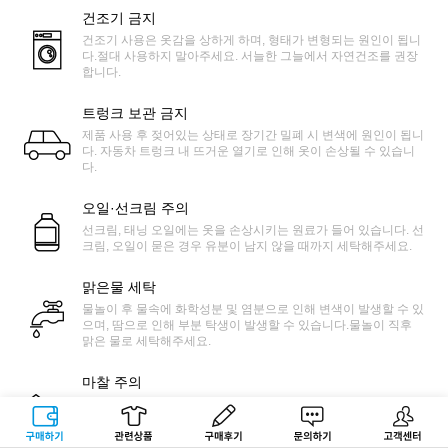
건조기 금지
건조기 사용은 옷감을 상하게 하며, 형태가 변형되는 원인이 됩니
다.절대 사용하지 말아주세요. 서늘한 그늘에서 자연건조를 권장
합니다.
트렁크 보관 금지
제품 사용 후 젖어있는 상태로 장기간 밀폐 시 변색에 원인이 됩니
다. 자동차 트렁크 내 뜨거운 열기로 인해 옷이 손상될 수 있습니
다.
오일·선크림 주의
선크림, 태닝 오일에는 옷을 손상시키는 원료가 들어 있습니다. 선
크림, 오일이 묻은 경우 유분이 남지 않을 때까지 세탁해주세요.
맑은물 세탁
물놀이 후 물속에 화학성분 및 염분으로 인해 변색이 발생할 수 있
으며, 땀으로 인해 부분 탁생이 발생할 수 있습니다.물놀이 직후
맑은 물로 세탁해주세요.
마찰 주의
워터파크에 있는 미끄럼틀 같은 물놀이 기구에 경우 마찰로 인하
여 옷감이 상하거나 보풀이 발생할 수 있으니 사용에 주의 바랍니
구매하기
관련상품
상품후기
문의하기
고객센터
다.