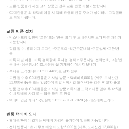
교환·반품불가 사전 고지 상품인 경우 교환·반품이 불가능합니다.
CJ대한통운 외 타택배 이용 시 택배 요금과 반품 주소가 상이하니 고객센터
로 확인 바랍니다.
교환·반품 절차
박스나 포장 겉면에 '교환' 또는 '반품' 표기 후 보내주시면 보다 빠른 처리가
가능합니다.
직접 접수 : 홈페이지 로그인>주문조회>최근주문내역>주문상세>교환/반
품
카톡 채널 이용 : 카톡 검색창에 '록시걸' 검색 > 주문자명, 전화번호, 교환/반
품내용 (상품명,사이즈,사유등)을 기재하여 메시지 보내기
록시걸 고객센터(031.522.4488)로 전화 접수
교환 접수 후 CJ대한통운 기사님 방문 > 택배비 6,000원 (제주, 도서산간
12,000원)동봉 또는 입금하여 전달 > 록시걸 도착>제품 검수 후 교환 출고
반품 접수 후 CJ대한통운 기사님 방문 > 록시걸 도착 > 제품 검수 후 4~5일
이내 택배비 차감 또는 입금 확인 후 환불
택배비 입금 계좌 : 국민은행 515537-01-017828 (주)에스에이코리아
반품 택배비 안내
휴대폰/쓱페이 결제는 택배비 차감이 불가하여 입금만 가능합니다.
전체 반품시 : 초기 무료 배송비 포함 6,000원 (제주, 도서산간 12,000원)