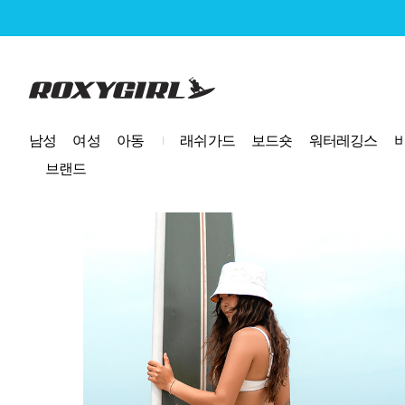
로고
남성
여성
아동
래쉬가드
보드숏
워터레깅스
브랜드