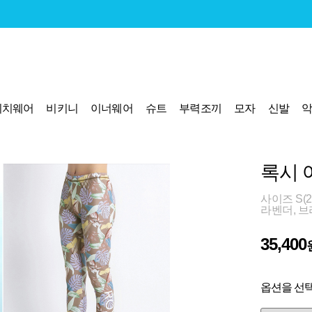
비치웨어
비키니
이너웨어
슈트
부력조끼
모자
신발
록시 
사이즈 S(26
라벤더, 브
35,400
옵션을 선택