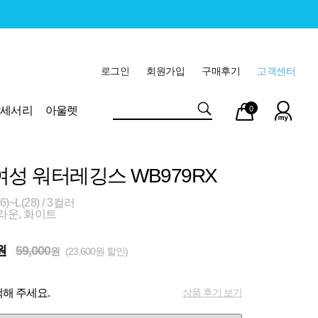
로그인
회원가입
구매후기
고객센터
마이
장바
악세서리
아울렛
0
페이
구니
여성 워터레깅스 WB979RX
)~L(28) / 3컬러
라운, 화이트
원
59,000
원
(23,600원 할인)
상품 후기 보기
해 주세요.