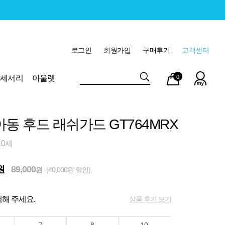
로그인
회원가입
구매후기
고객센터
마이
장바
악세서리
아울렛
0
페이
구니
아동 후드 래쉬가드 GT764MRX
10세
원
89,000
원
(40,000원 할인)
상품 후기 보기
해 주세요.