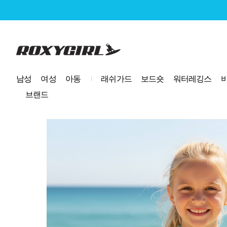
로고
남성
여성
아동
래쉬가드
보드숏
워터레깅스
브랜드