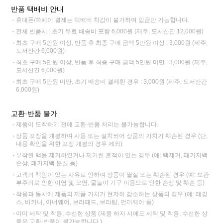
반품 택배비 안내
휴대폰/쓱페이 결제는 택배비 차감이 불가하여 입금만 가능합니다.
전체 반품시 : 초기 무료 배송비 포함 6,000원 (제주, 도서산간 12,000원)
최초 구매 5만원 이상, 반품 후 최종 구매 금액 5만원 이상 : 3,000원 (제주,
도서산간 6,000원)
최초 구매 5만원 이상, 반품 후 최종 구매 금액 5만원 미만 : 3,000원 (제주,
도서산간 6,000원)
최초 구매 5만원 미만, 초기 배송비 결제한 경우 : 3,000원 (제주, 도서산간
6,000원)
교환·반품 불가
제품이 도착하기 전에 교환·반품 처리는 불가능합니다.
상품 포장을 개봉하여 사용 또는 설치되어 상품의 가치가 훼손된 경우 (단,
내용 확인을 위한 포장 개봉의 경우 제외)
부착된 택을 제거하였거나 제거한 흔적이 있는 경우 (예: 택제거, 패키지백
손상, 패키지백 분실 등)
고객의 책임이 있는 사유로 인하여 상품이 멸실 또는 훼손된 경우 (예: 보관
부주의로 인한 이염 및 오염, 물놀이 기구 이용으로 인한 손상 및 훼손 등)
착용과 동시에 제품의 제품 가치가 현저히 감소하는 상품의 경우 (예: 레깅
스, 비키니, 이너웨어, 브라패드, 브라탑, 언더웨어 등)
이미 세탁 및 착용, 수선한 상품 (제품 하자 시에도 세탁 및 착용, 수선한 상
품은 교환·반품이 불가능합니다.)