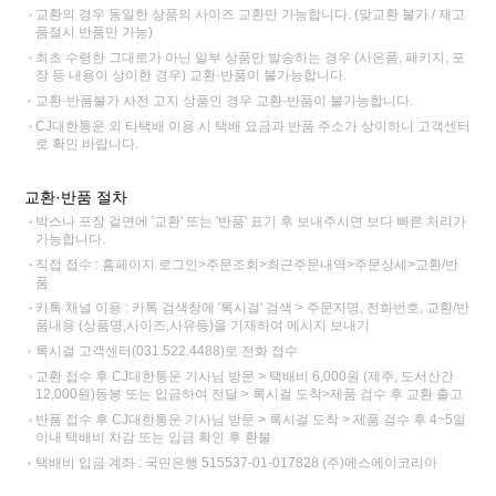
교환의 경우 동일한 상품의 사이즈 교환만 가능합니다. (맞교환 불가 / 재고
품절시 반품만 가능)
최초 수령한 그대로가 아닌 일부 상품만 발송하는 경우 (사은품, 패키지, 포
장 등 내용이 상이한 경우) 교환·반품이 불가능합니다.
교환·반품불가 사전 고지 상품인 경우 교환·반품이 불가능합니다.
CJ대한통운 외 타택배 이용 시 택배 요금과 반품 주소가 상이하니 고객센터
로 확인 바랍니다.
교환·반품 절차
박스나 포장 겉면에 '교환' 또는 '반품' 표기 후 보내주시면 보다 빠른 처리가
가능합니다.
직접 접수 : 홈페이지 로그인>주문조회>최근주문내역>주문상세>교환/반
품
카톡 채널 이용 : 카톡 검색창에 '록시걸' 검색 > 주문자명, 전화번호, 교환/반
품내용 (상품명,사이즈,사유등)을 기재하여 메시지 보내기
록시걸 고객센터(031.522.4488)로 전화 접수
교환 접수 후 CJ대한통운 기사님 방문 > 택배비 6,000원 (제주, 도서산간
12,000원)동봉 또는 입금하여 전달 > 록시걸 도착>제품 검수 후 교환 출고
반품 접수 후 CJ대한통운 기사님 방문 > 록시걸 도착 > 제품 검수 후 4~5일
이내 택배비 차감 또는 입금 확인 후 환불
택배비 입금 계좌 : 국민은행 515537-01-017828 (주)에스에이코리아