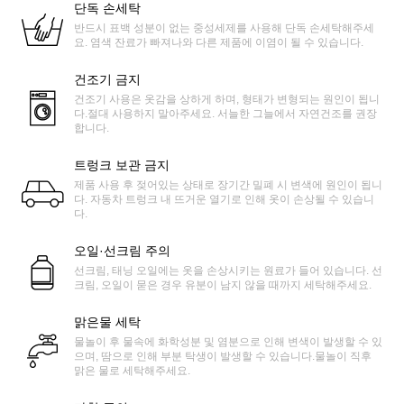
단독 손세탁
반드시 표백 성분이 없는 중성세제를 사용해 단독 손세탁해주세
요. 염색 잔료가 빠져나와 다른 제품에 이염이 될 수 있습니다.
건조기 금지
건조기 사용은 옷감을 상하게 하며, 형태가 변형되는 원인이 됩니
다.절대 사용하지 말아주세요. 서늘한 그늘에서 자연건조를 권장
합니다.
트렁크 보관 금지
제품 사용 후 젖어있는 상태로 장기간 밀폐 시 변색에 원인이 됩니
다. 자동차 트렁크 내 뜨거운 열기로 인해 옷이 손상될 수 있습니
다.
오일·선크림 주의
선크림, 태닝 오일에는 옷을 손상시키는 원료가 들어 있습니다. 선
크림, 오일이 묻은 경우 유분이 남지 않을 때까지 세탁해주세요.
맑은물 세탁
물놀이 후 물속에 화학성분 및 염분으로 인해 변색이 발생할 수 있
으며, 땀으로 인해 부분 탁생이 발생할 수 있습니다.물놀이 직후
맑은 물로 세탁해주세요.