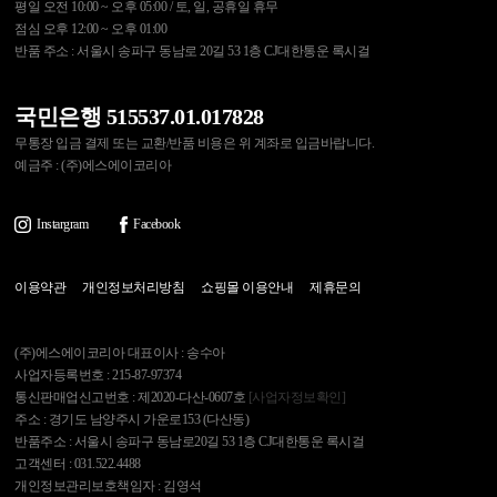
평일 오전 10:00 ~ 오후 05:00 / 토, 일, 공휴일 휴무
점심 오후 12:00 ~ 오후 01:00
반품 주소 : 서울시 송파구 동남로 20길 53 1층 CJ대한통운 록시걸
국민은행 515537.01.017828
무통장 입금 결제 또는 교환/반품 비용은 위 계좌로 입금바랍니다.
예금주 : (주)에스에이코리아
Instargram
Facebook
이용약관
개인정보처리방침
쇼핑몰 이용안내
제휴문의
(주)에스에이코리아 대표이사 : 송수아
사업자등록번호 : 215-87-97374
통신판매업신고번호 : 제2020-다산-0607호
[사업자정보확인]
주소 : 경기도 남양주시 가운로153 (다산동)
반품주소 : 서울시 송파구 동남로20길 53 1층 CJ대한통운 록시걸
고객센터 : 031.522.4488
개인정보관리보호책임자 : 김영석