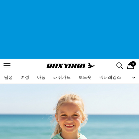
0
로고
메뉴
검색
메뉴
남성
여성
아동
래쉬가드
보드숏
워터레깅스
비치