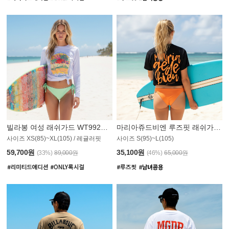
빌라봉 여성 래쉬가드 WT992WBB
마리아쥬드비엔 루즈핏 래쉬가드 JWT013O
사이즈 XS(85)~XL(105) / 레귤러핏
사이즈 S(95)~L(105)
011PS
59,700원
35,100원
(33%)
89,000원
(46%)
65,000원