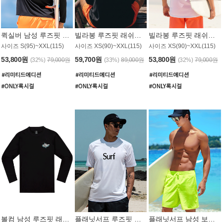
퀵실버 남성 루즈핏 래쉬가드 MT1017BQS
빌라봉 루즈핏 래쉬가드 MT1129BBB
빌라봉 루즈핏 래쉬가드 MT1135WBB
사이즈 S(95)~XXL(115)
사이즈 XS(90)~XXL(115)
사이즈 XS(90)~XXL(115)
53,800원
59,700원
53,800원
(32%)
79,000원
(33%)
89,000원
(32%)
79,000원
볼컴 남성 루즈핏 래쉬가드 MT1008BVC
플래닛서프 루즈핏 래쉬가드 UMT026WPS
플래닛서프 남성 보드숏 UMB002GPS