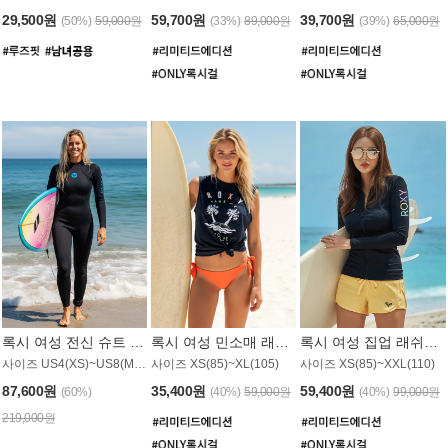
29,500원
59,700원
39,700원
(50%)
59,000원
(33%)
89,000원
(39%)
65,000원
록시 여성 전신 슈트 (4/3mm) WS221KRX
록시 여성 민소매 래쉬가드 WT907BRX
록시 여성 집업 래쉬가드 WT868BRX
사이즈 US4(XS)~US8(M) / 후면 지퍼
사이즈 XS(85)~XL(105)
사이즈 XS(85)~XXL(110)
87,600원
35,400원
59,400원
(60%)
(40%)
59,000원
(40%)
99,000원
219,000원