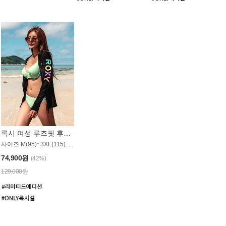
록시 여성 루즈핏 후드 래쉬가드 WT900BRX
사이즈 M(95)~3XL(115) / 롱기장 타입
74,900원
(42%)
129,000원