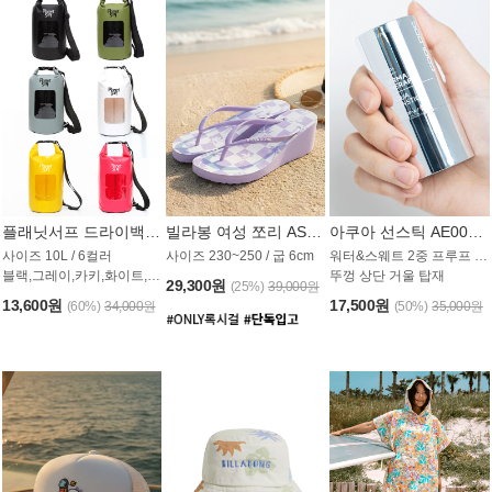
플래닛서프 드라이백 UAB009PS
빌라봉 여성 쪼리 AS1862PBB
아쿠아 선스틱 AE008MG
사이즈 10L / 6컬러
사이즈 230~250 / 굽 6cm
워터&스웨트 2중 프루프 / SPF 50+
블랙,그레이,카키,화이트,옐로우,핑크
뚜껑 상단 거울 탑재
29,300원
(25%)
39,000원
13,600원
17,500원
(60%)
34,000원
(50%)
35,000원