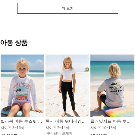
더 보기
아동 상품
빌라봉 아동 루즈핏 래쉬가드 GT813WBB
록시 아동 워터레깅스 GB672BRX
플래닛서프 아동 루즈핏 래쉬가드 UBT009GPS
사이즈 8~16세
사이즈 7~14세
사이즈 10~18세
이너 팬티 일체형