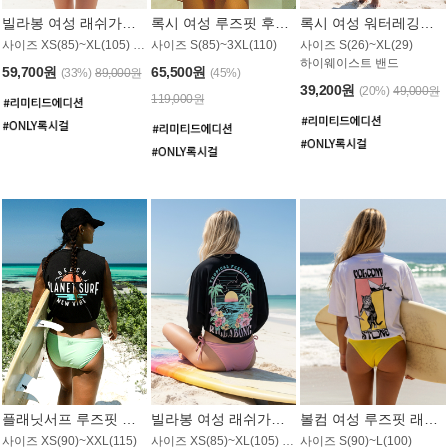
빌라봉 여성 래쉬가드 WT992WBB
록시 여성 루즈핏 후드 래쉬가드 WT556BRX
록시 여성 워터레깅스 WB1016BRX
사이즈 XS(85)~XL(105) / 레귤러핏
사이즈 S(85)~3XL(110)
사이즈 S(26)~XL(29)
하이웨이스트 밴드
59,700원
65,500원
(33%)
89,000원
(45%)
39,200원
(20%)
49,000원
119,000원
플래닛서프 루즈핏 래쉬가드 UWT044BPS
빌라봉 여성 래쉬가드 WT988BBB
볼컴 여성 루즈핏 래쉬가드 MT1005VC
사이즈 XS(90)~XXL(115)
사이즈 XS(85)~XL(105) / 오버핏
사이즈 S(90)~L(100)