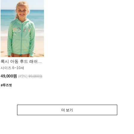
록시 아동 후드 래쉬가드 GT764MRX
사이즈 6~10세
49,000원
(45%)
89,000원
더 보기