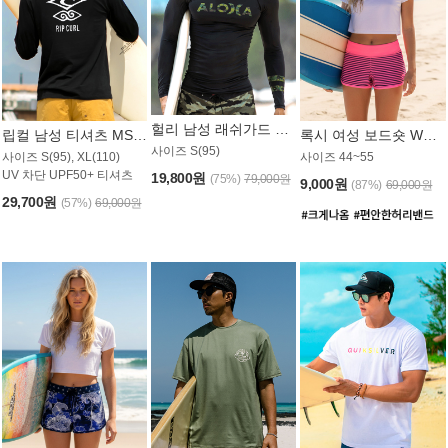
헐리 남성 래쉬가드 MT521CHL
립컬 남성 티셔츠 MST445BRC
록시 여성 보드숏 WB773KRX
사이즈 S(95)
사이즈 S(95), XL(110)
사이즈 44~55
UV 차단 UPF50+ 티셔츠
19,800원
(75%)
79,000원
9,000원
(87%)
69,000원
29,700원
(57%)
69,000원