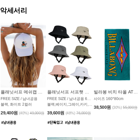
악세서리
플래닛서프 메쉬캡 모자 UAC009PS
플래닛서프 서프햇 모자 UAC002PS
빌라봉 비치 타올 AT1768PBB
FREE SIZE / 남녀공용
FREE SIZE / 남녀공용 6컬러
사이즈 160*80cm
블랙, 화이트 2컬러
블랙,베이지,그레이,카키,핑크,화이트
38,500원
(30%)
55,000원
29,400원
39,600원
(40%)
49,000원
(48%)
76,000원