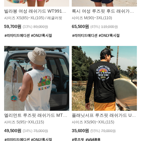
빌라봉 여성 래쉬가드 WT991BBB
록시 여성 루즈핏 후드 래쉬가드 WT555WRX
S
사이즈 XS(85)~XL(105) / 레귤러핏
사이즈 M(90)~3XL(110)
59,700원
65,500원
(33%)
89,000원
(45%)
119,000원
엘리먼트 루즈핏 래쉬가드 MT1114WEM
플래닛서프 루즈핏 래쉬가드 UMT010BPS
사이즈 S(95)~XXL(115)
사이즈 XS(90)~XXL(115)
PS
49,500원
35,600원
(34%)
75,000원
(55%)
79,000원