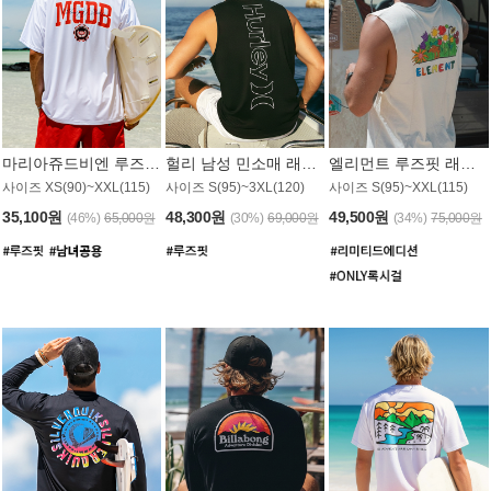
마리아쥬드비엔 루즈핏 래쉬가드 JMT005W
헐리 남성 민소매 래쉬가드 MT1155BHL
엘리먼트 루즈핏 래쉬가드 MT1114WEM
사이즈 XS(90)~XXL(115)
사이즈 S(95)~3XL(120)
사이즈 S(95)~XXL(115)
35,100원
48,300원
49,500원
(46%)
65,000원
(30%)
69,000원
(34%)
75,000원