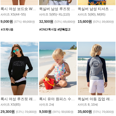
록시 여성 보드숏 WB791PRX
퀵실버 남성 루즈핏 래쉬가드 MT1072GQS
퀵실버 남성 티셔츠 MST356WQS
사이즈 XS(44~55)
사이즈 S(95)~XL(110)
사이즈 S(90), M(95)
9,000원
32,500원
15,600원
(87%)
69,000원
(50%)
65,000원
(60%)
39,000원
록시 여성 루즈핏 래쉬가드 WT909BRX
록시 유아 원피스 수영복 B588W
퀵실버 아동 집업 래쉬가드 BT682LQS
사이즈 XS(85)
사이즈 2세
사이즈 8, 10세
29,300원
9,500원
35,600원
(63%)
79,000원
(84%)
59,000원
(55%)
79,000원