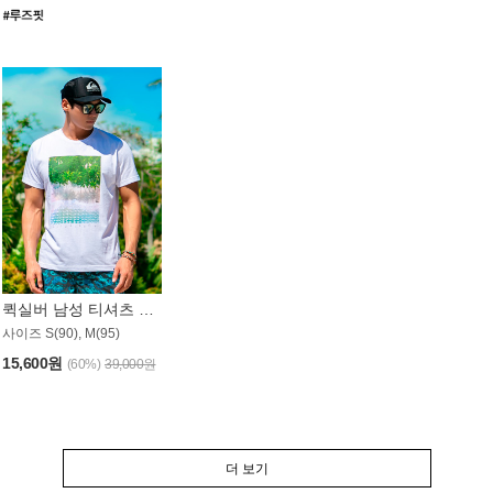
퀵실버 남성 티셔츠 MST357WQS
사이즈 S(90), M(95)
15,600원
(60%)
39,000원
더 보기