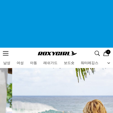
0
로고
메뉴
검색
메뉴
남성
여성
아동
래쉬가드
보드숏
워터레깅스
비치