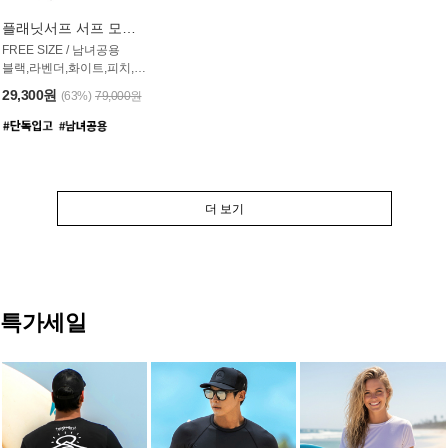
플래닛서프 서프 모자 UAC007PS
FREE SIZE / 남녀공용
블랙,라벤더,화이트,피치,그레이,오트밀 6컬러
29,300원
(63%)
79,000원
더 보기
특가세일