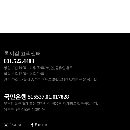
록시걸 고객센터
031.522.4488
평일 오전 10:00 ~ 오후 05:00 / 토, 일, 공휴일 휴무
점심 오후 12:00 ~ 오후 01:00
반품 주소 : 서울시 송파구 동남로 20길 53 1층 CJ대한통운 록시걸
국민은행 515537.01.017828
무통장 입금 결제 또는 교환/반품 비용은 위 계좌로 입금바랍니다.
예금주 : (주)에스에이코리아
Instargram
Facebook