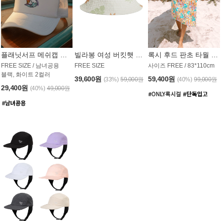
플래닛서프 메쉬캡 모자 UAC008PS
빌라봉 여성 버킷햇 AC1971MBB
록시 후드 판초 타월 AT1765WRX
FREE SIZE / 남녀공용
FREE SIZE
사이즈 FREE / 83*110cm
블랙, 화이트 2컬러
39,600원
59,400원
(33%)
59,000원
(40%)
99,000원
29,400원
(40%)
49,000원