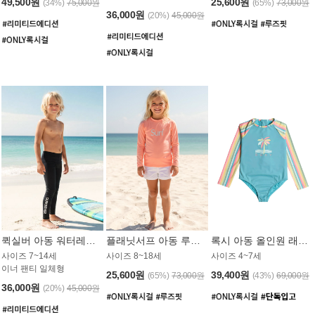
49,500원
25,600원
(34%)
75,000원
(65%)
73,000원
36,000원
(20%)
45,000원
퀵실버 아동 워터레깅스 BB776BQS
플래닛서프 아동 루즈핏 래쉬가드 UGT012CPS
록시 아동 올인원 래쉬가드 GT811BRX
사이즈 7~14세
사이즈 8~18세
사이즈 4~7세
이너 팬티 일체형
25,600원
39,400원
(65%)
73,000원
(43%)
69,000원
36,000원
(20%)
45,000원