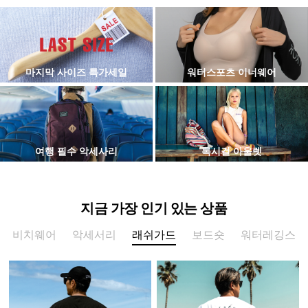
마지막 사이즈 특가세일
워터스포츠 이너웨어
여행 필수 악세사리
록시걸 아울렛
지금 가장 인기 있는 상품
비치웨어
악세서리
래쉬가드
보드숏
워터레깅스