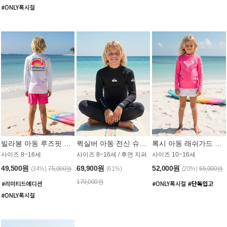
빌라봉 아동 루즈핏 래쉬가드 BT804WBB
퀵실버 아동 전신 슈트 (3/2mm) BS023KQS
록시 아동 래쉬가드 GT815MRX
사이즈 8~16세
사이즈 8~16세 / 후면 지퍼
사이즈 10~16세
49,500원
69,900원
52,000원
(34%)
75,000원
(61%)
(20%)
65,000원
179,000원