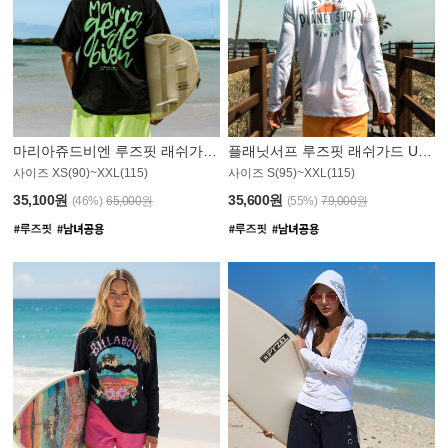
마리아쥬드비엔 루즈핏 래쉬가드 JMT004B
플래닛서프 루즈핏 래쉬가드 UMT008WPS
사이즈 XS(90)~XXL(115)
사이즈 S(95)~XXL(115)
35,100원
35,600원
(46%)
65,000원
(55%)
79,000원