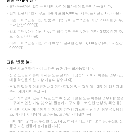
반품 택배비 안내
휴대폰/쓱페이 결제는 택배비 차감이 불가하여 입금만 가능합니다.
전체 반품시 : 초기 무료 배송비 포함 6,000원 (제주, 도서산간 12,000원)
최초 구매 5만원 이상, 반품 후 최종 구매 금액 5만원 이상 : 3,000원 (제주,
도서산간 6,000원)
최초 구매 5만원 이상, 반품 후 최종 구매 금액 5만원 미만 : 3,000원 (제주,
도서산간 6,000원)
최초 구매 5만원 미만, 초기 배송비 결제한 경우 : 3,000원 (제주, 도서산간
6,000원)
교환·반품 불가
제품이 도착하기 전에 교환·반품 처리는 불가능합니다.
상품 포장을 개봉하여 사용 또는 설치되어 상품의 가치가 훼손된 경우 (단,
내용 확인을 위한 포장 개봉의 경우 제외)
부착된 택을 제거하였거나 제거한 흔적이 있는 경우 (예: 택제거, 패키지백
손상, 패키지백 분실 등)
고객의 책임이 있는 사유로 인하여 상품이 멸실 또는 훼손된 경우 (예: 보관
부주의로 인한 이염 및 오염, 물놀이 기구 이용으로 인한 손상 및 훼손 등)
착용과 동시에 제품의 제품 가치가 현저히 감소하는 상품의 경우 (예: 레깅
스, 비키니, 이너웨어, 브라패드, 브라탑, 언더웨어 등)
이미 세탁 및 착용, 수선한 상품 (제품 하자 시에도 세탁 및 착용, 수선한 상
품은 교환·반품이 불가능합니다.)