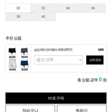
30
32
34
36
38
40
추천 상품
남성 워터 언더웨어 AME1397CN
9,800
선택 완료
0
총 상품 금액
원
바로구매
장바구니
찜하기