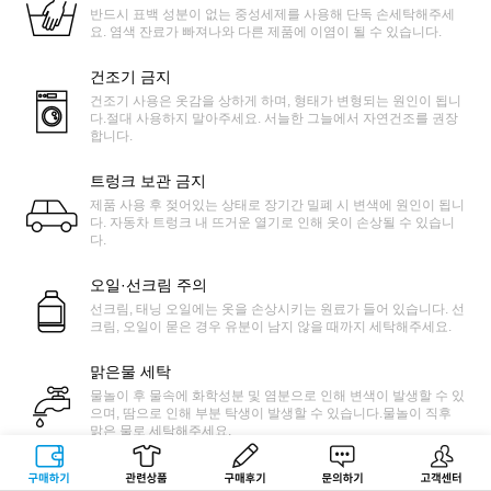
반드시 표백 성분이 없는 중성세제를 사용해 단독 손세탁해주세
요. 염색 잔료가 빠져나와 다른 제품에 이염이 될 수 있습니다.
건조기 금지
건조기 사용은 옷감을 상하게 하며, 형태가 변형되는 원인이 됩니
다.절대 사용하지 말아주세요. 서늘한 그늘에서 자연건조를 권장
합니다.
트렁크 보관 금지
제품 사용 후 젖어있는 상태로 장기간 밀폐 시 변색에 원인이 됩니
다. 자동차 트렁크 내 뜨거운 열기로 인해 옷이 손상될 수 있습니
다.
오일·선크림 주의
선크림, 태닝 오일에는 옷을 손상시키는 원료가 들어 있습니다. 선
크림, 오일이 묻은 경우 유분이 남지 않을 때까지 세탁해주세요.
맑은물 세탁
물놀이 후 물속에 화학성분 및 염분으로 인해 변색이 발생할 수 있
으며, 땀으로 인해 부분 탁생이 발생할 수 있습니다.물놀이 직후
맑은 물로 세탁해주세요.
마찰 주의
구매하기
관련상품
상품후기
문의하기
고객센터