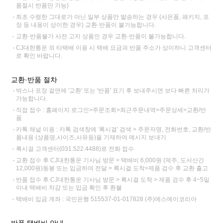
품절시 반품만 가능)
최초 수령한 그대로가 아닌 일부 상품만 발송하는 경우 (사은품, 패키지, 포
장 등 내용이 상이한 경우) 교환·반품이 불가능합니다.
교환·반품불가 사전 고지 상품인 경우 교환·반품이 불가능합니다.
CJ대한통운 외 타택배 이용 시 택배 요금과 반품 주소가 상이하니 고객센터
로 확인 바랍니다.
교환·반품 절차
박스나 포장 겉면에 '교환' 또는 '반품' 표기 후 보내주시면 보다 빠른 처리가
가능합니다.
직접 접수 : 홈페이지 로그인>주문조회>최근주문내역>주문상세>교환/반
품
카톡 채널 이용 : 카톡 검색창에 '록시걸' 검색 > 주문자명, 전화번호, 교환/반
품내용 (상품명,사이즈,사유등)을 기재하여 메시지 보내기
록시걸 고객센터(031.522.4488)로 전화 접수
교환 접수 후 CJ대한통운 기사님 방문 > 택배비 6,000원 (제주, 도서산간
12,000원)동봉 또는 입금하여 전달 > 록시걸 도착>제품 검수 후 교환 출고
반품 접수 후 CJ대한통운 기사님 방문 > 록시걸 도착 > 제품 검수 후 4~5일
이내 택배비 차감 또는 입금 확인 후 환불
택배비 입금 계좌 : 국민은행 515537-01-017828 (주)에스에이코리아