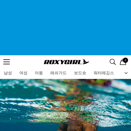
0
로고
메뉴
검색
메뉴
남성
여성
아동
래쉬가드
보드숏
워터레깅스
비치