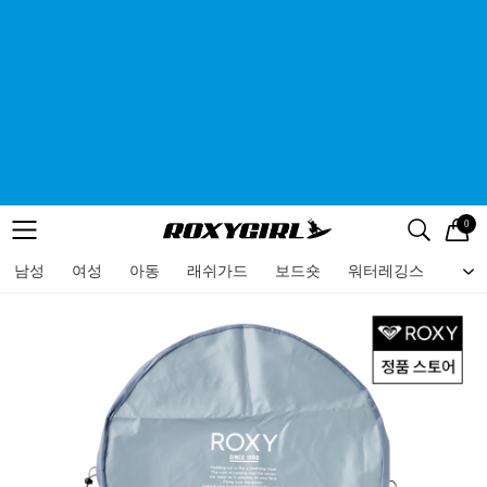
0
로고
메뉴
검색
메뉴
남성
여성
아동
래쉬가드
보드숏
워터레깅스
비치