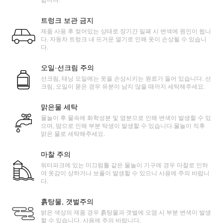
트렁크 보관 금지
제품 사용 후 젖어있는 상태로 장기간 밀폐 시 변색에 원인이 됩니
다. 자동차 트렁크 내 뜨거운 열기로 인해 옷이 손상될 수 있습니
다.
오일·선크림 주의
선크림, 태닝 오일에는 옷을 손상시키는 원료가 들어 있습니다. 선
크림, 오일이 묻은 경우 유분이 남지 않을 때까지 세탁해주세요.
맑은물 세탁
물놀이 후 물속에 화학성분 및 염분으로 인해 변색이 발생할 수 있
으며, 땀으로 인해 부분 탁생이 발생할 수 있습니다.물놀이 직후
맑은 물로 세탁해주세요.
마찰 주의
워터파크에 있는 미끄럼틀 같은 물놀이 기구에 경우 마찰로 인하
여 옷감이 상하거나 보풀이 발생할 수 있으니 사용에 주의 바랍니
다.
흙탕물, 갯벌주의
밝은 색상의 제품 경우 흙탕물과 갯벌에 오염 시 부분 변색이 발생
할 수 있습니다. 사용에 주의 바랍니다.