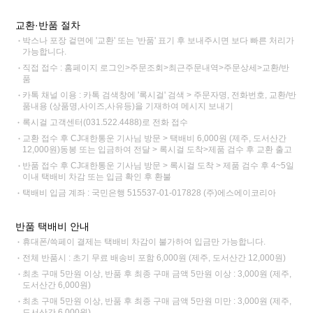
교환·반품 절차
박스나 포장 겉면에 '교환' 또는 '반품' 표기 후 보내주시면 보다 빠른 처리가
가능합니다.
직접 접수 : 홈페이지 로그인>주문조회>최근주문내역>주문상세>교환/반
품
카톡 채널 이용 : 카톡 검색창에 '록시걸' 검색 > 주문자명, 전화번호, 교환/반
품내용 (상품명,사이즈,사유등)을 기재하여 메시지 보내기
록시걸 고객센터(031.522.4488)로 전화 접수
교환 접수 후 CJ대한통운 기사님 방문 > 택배비 6,000원 (제주, 도서산간
12,000원)동봉 또는 입금하여 전달 > 록시걸 도착>제품 검수 후 교환 출고
반품 접수 후 CJ대한통운 기사님 방문 > 록시걸 도착 > 제품 검수 후 4~5일
이내 택배비 차감 또는 입금 확인 후 환불
택배비 입금 계좌 : 국민은행 515537-01-017828 (주)에스에이코리아
반품 택배비 안내
휴대폰/쓱페이 결제는 택배비 차감이 불가하여 입금만 가능합니다.
전체 반품시 : 초기 무료 배송비 포함 6,000원 (제주, 도서산간 12,000원)
최초 구매 5만원 이상, 반품 후 최종 구매 금액 5만원 이상 : 3,000원 (제주,
도서산간 6,000원)
최초 구매 5만원 이상, 반품 후 최종 구매 금액 5만원 미만 : 3,000원 (제주,
도서산간 6,000원)