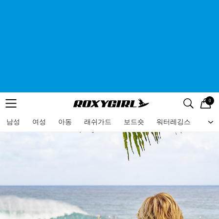
0
로고
메뉴
검색
메뉴
남성
여성
아동
래쉬가드
보드숏
워터레깅스
비치