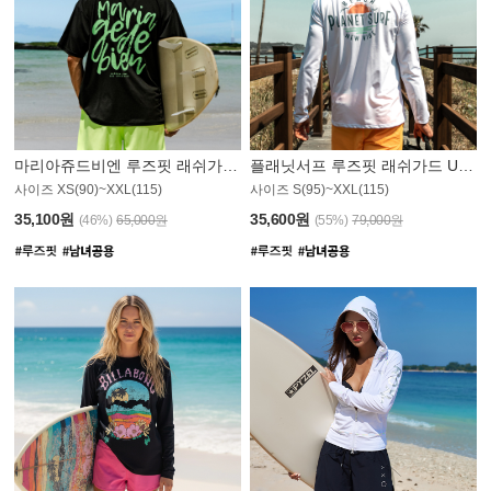
마리아쥬드비엔 루즈핏 래쉬가드 JMT004B
플래닛서프 루즈핏 래쉬가드 UMT008WPS
사이즈 XS(90)~XXL(115)
사이즈 S(95)~XXL(115)
35,100원
35,600원
(46%)
65,000원
(55%)
79,000원