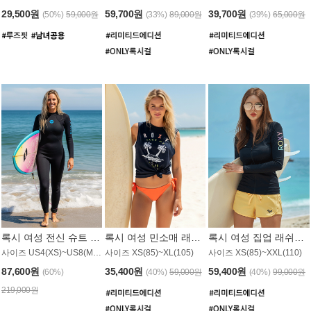
29,500원
59,700원
39,700원
(50%)
59,000원
(33%)
89,000원
(39%)
65,000원
록시 여성 전신 슈트 (4/3mm) WS221KRX
록시 여성 민소매 래쉬가드 WT907BRX
록시 여성 집업 래쉬가드 WT868BRX
사이즈 US4(XS)~US8(M) / 후면 지퍼
사이즈 XS(85)~XL(105)
사이즈 XS(85)~XXL(110)
87,600원
35,400원
59,400원
(60%)
(40%)
59,000원
(40%)
99,000원
219,000원