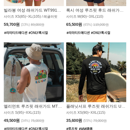
빌라봉 여성 래쉬가드 WT991BBB
록시 여성 루즈핏 후드 래쉬가드 WT555WRX
S
사이즈 XS(85)~XL(105) / 레귤러핏
사이즈 M(90)~3XL(110)
59,700원
65,500원
(33%)
89,000원
(45%)
119,000원
엘리먼트 루즈핏 래쉬가드 MT1114WEM
플래닛서프 루즈핏 래쉬가드 UMT010BPS
사이즈 S(95)~XXL(115)
사이즈 XS(90)~XXL(115)
PS
49,500원
35,600원
(34%)
75,000원
(55%)
79,000원