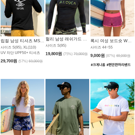
헐리 남성 래쉬가드 MT521CHL
립컬 남성 티셔츠 MST445BRC
록시 여성 보드숏 WB773KRX
사이즈 S(95)
사이즈 S(95), XL(110)
사이즈 44~55
UV 차단 UPF50+ 티셔츠
19,800원
(75%)
79,000원
9,000원
(87%)
69,000원
29,700원
(57%)
69,000원