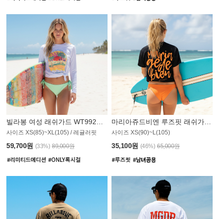
빌라봉 여성 래쉬가드 WT992WBB
마리아쥬드비엔 루즈핏 래쉬가드 JWT013O
사이즈 XS(85)~XL(105) / 레귤러핏
사이즈 XS(90)~L(105)
011PS
59,700원
35,100원
(33%)
89,000원
(46%)
65,000원