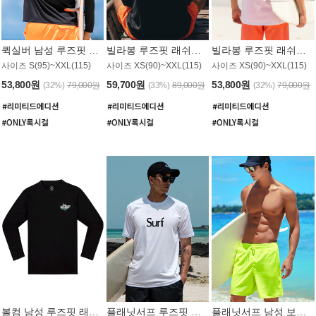
퀵실버 남성 루즈핏 래쉬가드 MT1017BQS
빌라봉 루즈핏 래쉬가드 MT1129BBB
빌라봉 루즈핏 래쉬가드 MT1135WBB
사이즈 S(95)~XXL(115)
사이즈 XS(90)~XXL(115)
사이즈 XS(90)~XXL(115)
53,800원
59,700원
53,800원
(32%)
79,000원
(33%)
89,000원
(32%)
79,000원
볼컴 남성 루즈핏 래쉬가드 MT1008BVC
플래닛서프 루즈핏 래쉬가드 UMT026WPS
플래닛서프 남성 보드숏 UMB002GPS