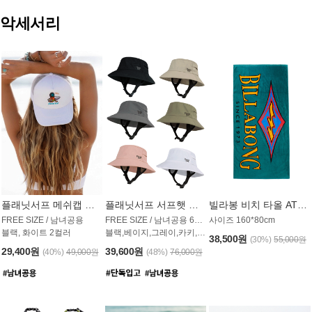
악세서리
플래닛서프 메쉬캡 모자 UAC009PS
플래닛서프 서프햇 모자 UAC002PS
빌라봉 비치 타올 AT1768PBB
FREE SIZE / 남녀공용
FREE SIZE / 남녀공용 6컬러
사이즈 160*80cm
블랙, 화이트 2컬러
블랙,베이지,그레이,카키,핑크,화이트
38,500원
(30%)
55,000원
29,400원
39,600원
(40%)
49,000원
(48%)
76,000원