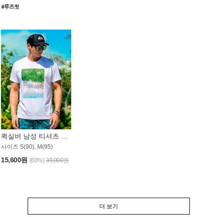
퀵실버 남성 티셔츠 MST357WQS
사이즈 S(90), M(95)
15,600원
(60%)
39,000원
더 보기