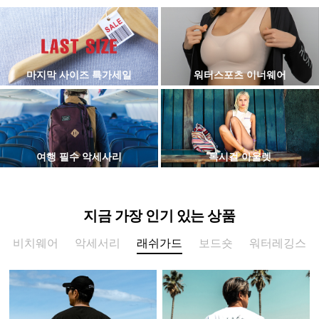
마지막 사이즈 특가세일
워터스포츠 이너웨어
여행 필수 악세사리
록시걸 아울렛
지금 가장 인기 있는 상품
비치웨어
악세서리
래쉬가드
보드숏
워터레깅스