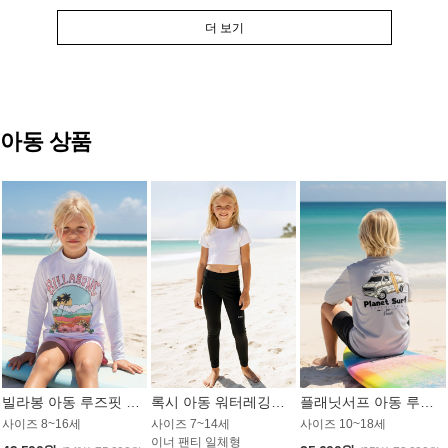
더 보기
아동 상품
빌라봉 아동 루즈핏 래쉬가드 GT813WBB
록시 아동 워터레깅스 GB672BRX
플래닛서프 아동 루즈핏 래쉬가드 UBT009GPS
사이즈 8~16세
사이즈 7~14세
사이즈 10~18세
이너 팬티 일체형