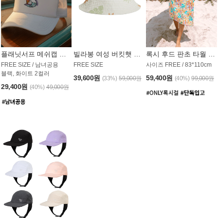
플래닛서프 메쉬캡 모자 UAC008PS
빌라봉 여성 버킷햇 AC1971MBB
록시 후드 판초 타월 AT1765WRX
FREE SIZE / 남녀공용
FREE SIZE
사이즈 FREE / 83*110cm
블랙, 화이트 2컬러
39,600원
59,400원
(33%)
59,000원
(40%)
99,000원
29,400원
(40%)
49,000원