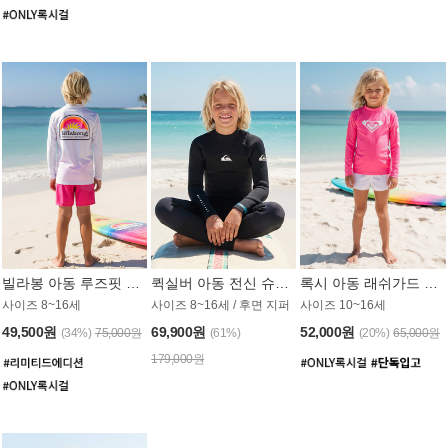
빌라봉 아동 루즈핏 래쉬가드 BT804WBB
퀵실버 아동 전신 슈트 (3/2mm) BS023KQS
록시 아동 래쉬가드 GT815MRX
사이즈 8~16세
사이즈 8~16세 / 후면 지퍼
사이즈 10~16세
49,500원
69,900원
52,000원
(34%)
75,000원
(61%)
(20%)
65,000원
179,000원