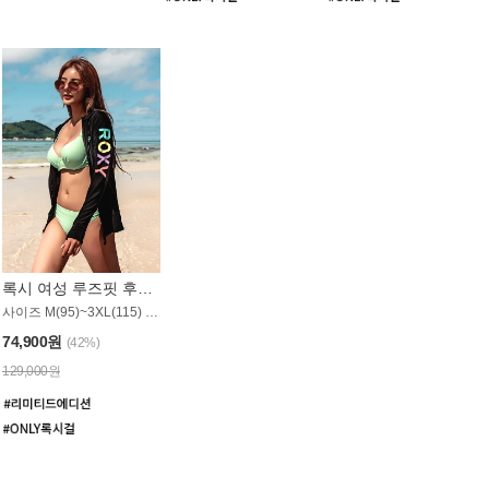
록시 여성 루즈핏 후드 래쉬가드 WT900BRX
사이즈 M(95)~3XL(115) / 롱기장 타입
74,900원
(42%)
129,000원