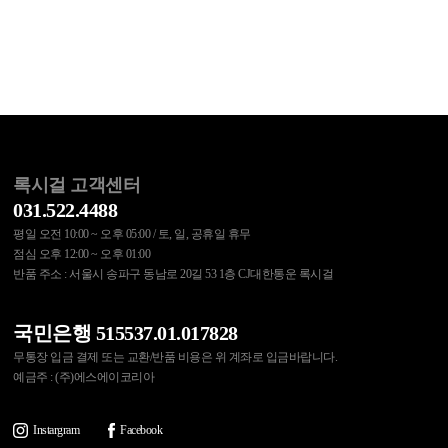
록시걸 고객센터
031.522.4488
평일 오전 10:00 ~ 오후 05:00 / 토, 일, 공휴일 휴무
점심 오후 12:00 ~ 오후 01:00
반품 주소 : 서울시 송파구 동남로 20길 53 1층 CJ대한통운 록시걸
국민은행 515537.01.017828
무통장 입금 결제 또는 교환/반품 비용은 위 계좌로 입금바랍니다.
예금주 : (주)에스에이코리아
Instargram
Facebook