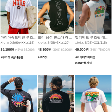
마리아쥬드비엔 루즈핏 래쉬가드 JMT005W
헐리 남성 민소매 래쉬가드 MT1155BHL
엘리먼트 루즈핏 래쉬가드 MT1114WEM
사이즈 XS(90)~XXL(115)
사이즈 S(95)~3XL(120)
사이즈 S(95)~XXL(115)
35,100원
48,300원
49,500원
(46%)
65,000원
(30%)
69,000원
(34%)
75,000원