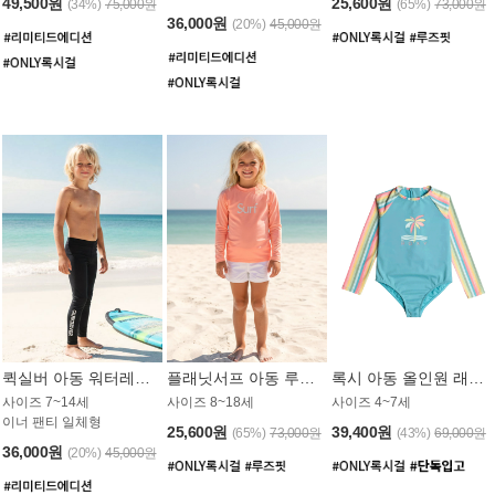
49,500원
25,600원
(34%)
75,000원
(65%)
73,000원
36,000원
(20%)
45,000원
퀵실버 아동 워터레깅스 BB776BQS
플래닛서프 아동 루즈핏 래쉬가드 UGT012CPS
록시 아동 올인원 래쉬가드 GT811BRX
사이즈 7~14세
사이즈 8~18세
사이즈 4~7세
이너 팬티 일체형
25,600원
39,400원
(65%)
73,000원
(43%)
69,000원
36,000원
(20%)
45,000원