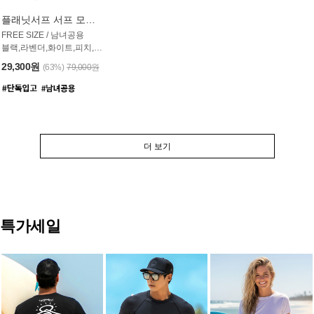
플래닛서프 서프 모자 UAC007PS
FREE SIZE / 남녀공용
블랙,라벤더,화이트,피치,그레이,오트밀 6컬러
29,300원
(63%)
79,000원
더 보기
특가세일