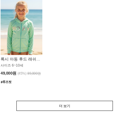
록시 아동 후드 래쉬가드 GT764MRX
사이즈 6~10세
49,000원
(45%)
89,000원
더 보기