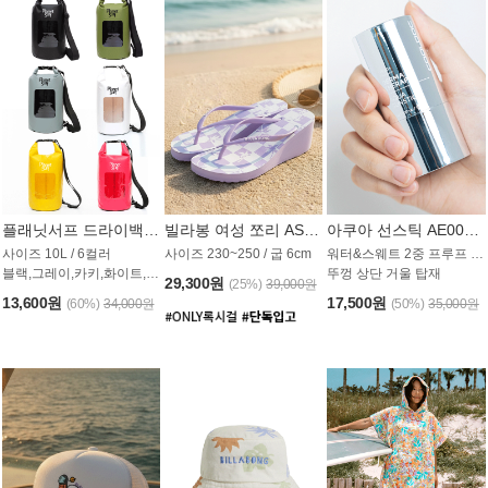
플래닛서프 드라이백 UAB009PS
빌라봉 여성 쪼리 AS1862PBB
아쿠아 선스틱 AE008MG
사이즈 10L / 6컬러
사이즈 230~250 / 굽 6cm
워터&스웨트 2중 프루프 / SPF 50+
블랙,그레이,카키,화이트,옐로우,핑크
뚜껑 상단 거울 탑재
29,300원
(25%)
39,000원
13,600원
17,500원
(60%)
34,000원
(50%)
35,000원