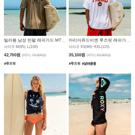
빌라봉 남성 반팔 래쉬가드 MT1082GBB
마리아쥬드비엔 루즈핏 래쉬가드 JMT005W
사이즈 M(95), L(100)
사이즈 XS(90)~XXL(115)
42,700원
35,100원
(46%)
79,000원
(46%)
65,000원
N