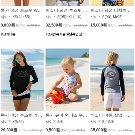
록시 여성 보드숏 WB791PRX
퀵실버 남성 루즈핏 래쉬가드 MT1072GQS
퀵실버 남성 티셔츠 MST356WQS
사이즈 XS(44~55)
사이즈 S(95)~XL(110)
사이즈 S(90), M(95)
9,000원
32,500원
15,600원
(87%)
69,000원
(50%)
65,000원
(60%)
39,000원
록시 여성 루즈핏 래쉬가드 WT909BRX
록시 유아 원피스 수영복 B588W
퀵실버 아동 집업 래쉬가드 BT682LQS
사이즈 XS(85)
사이즈 2세
사이즈 8, 10세
29,300원
9,500원
35,600원
(63%)
79,000원
(84%)
59,000원
(55%)
79,000원