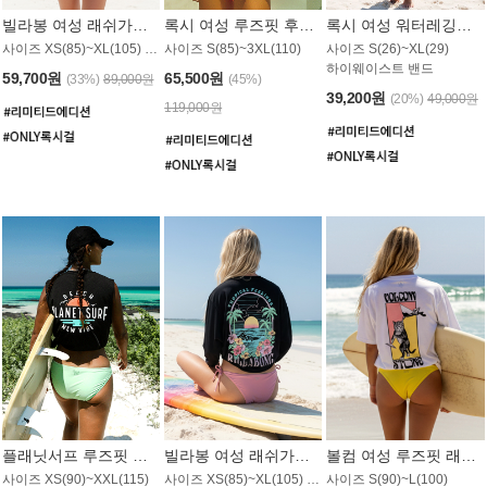
빌라봉 여성 래쉬가드 WT992WBB
록시 여성 루즈핏 후드 래쉬가드 WT556BRX
록시 여성 워터레깅스 WB1016BRX
사이즈 XS(85)~XL(105) / 레귤러핏
사이즈 S(85)~3XL(110)
사이즈 S(26)~XL(29)
하이웨이스트 밴드
59,700원
65,500원
(33%)
89,000원
(45%)
39,200원
(20%)
49,000원
119,000원
플래닛서프 루즈핏 래쉬가드 UWT044BPS
빌라봉 여성 래쉬가드 WT988BBB
볼컴 여성 루즈핏 래쉬가드 MT1005VC
사이즈 XS(90)~XXL(115)
사이즈 XS(85)~XL(105) / 오버핏
사이즈 S(90)~L(100)