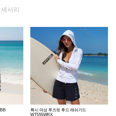
악세서리
BB
록시 여성 루즈핏 후드 래쉬가드
WT555WRX