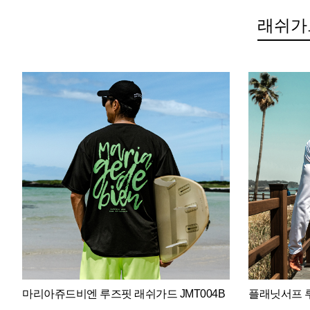
래쉬가
마리아쥬드비엔 루즈핏 래쉬가드 JMT004B
플래닛서프 루