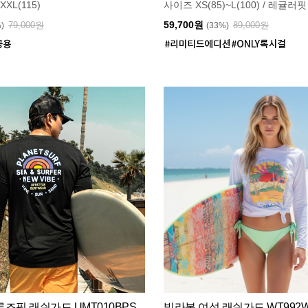
XXL(115)
사이즈 XS(85)~L(100) / 레귤러핏
59,700원
79,000원
89,000원
%)
(33%)
즈핏 래쉬가드 UMT010BPS
빌라봉 여성 래쉬가드 WT992