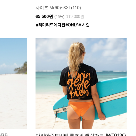
사이즈 M(90)~3XL(110)
65,500원
119,000원
(45%)
WBB
마리아쥬드비엔 루즈핏 래쉬가드 JWT013O