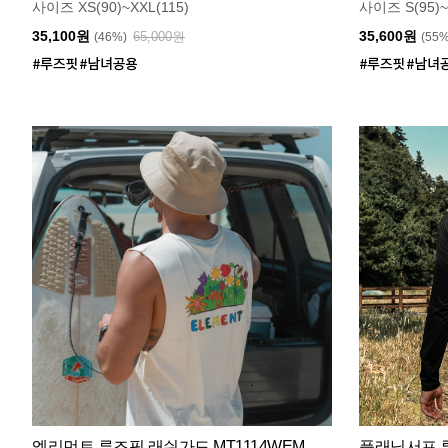
사이즈 XS(90)~XXL(115)
사이즈 S(95)~
35,100원
35,600원
65,000원
(46%)
(55
엘리먼트 루즈핏 래쉬가드 MT1114WEM
플래닛서프 루