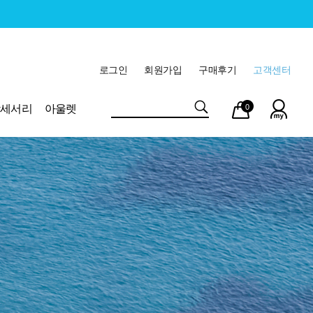
로그인
회원가입
구매후기
고객센터
마이
장바
악세서리
아울렛
0
페이
구니