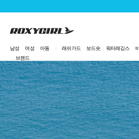
로고
남성
여성
아동
래쉬가드
보드숏
워터레깅스
브랜드