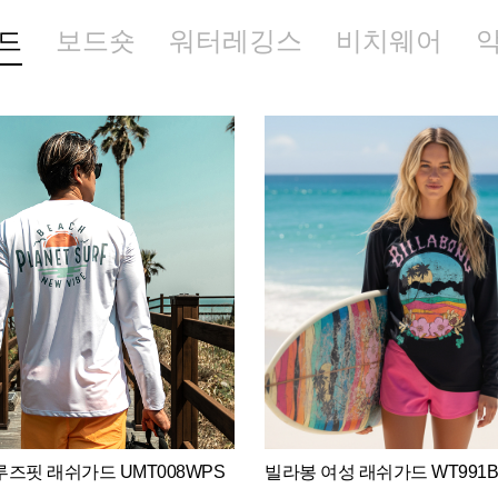
드
보드숏
워터레깅스
비치웨어
즈핏 래쉬가드 UMT008WPS
빌라봉 여성 래쉬가드 WT991B