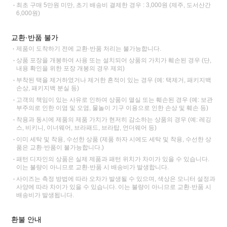
최초 구매 5만원 미만, 초기 배송비 결제한 경우 : 3,000원 (제주, 도서산간
6,000원)
교환·반품 불가
제품이 도착하기 전에 교환·반품 처리는 불가능합니다.
상품 포장을 개봉하여 사용 또는 설치되어 상품의 가치가 훼손된 경우 (단,
내용 확인을 위한 포장 개봉의 경우 제외)
부착된 택을 제거하였거나 제거한 흔적이 있는 경우 (예: 택제거, 패키지백
손상, 패키지백 분실 등)
고객의 책임이 있는 사유로 인하여 상품이 멸실 또는 훼손된 경우 (예: 보관
부주의로 인한 이염 및 오염, 물놀이 기구 이용으로 인한 손상 및 훼손 등)
착용과 동시에 제품의 제품 가치가 현저히 감소하는 상품의 경우 (예: 레깅
스, 비키니, 이너웨어, 브라패드, 브라탑, 언더웨어 등)
이미 세탁 및 착용, 수선한 상품 (제품 하자 시에도 세탁 및 착용, 수선한 상
품은 교환·반품이 불가능합니다.)
패턴 디자인의 상품은 실제 제품과 패턴 위치가 차이가 있을 수 있습니다.
이는 불량이 아니므로 교환·반품 시 배송비가 발생합니다.
사이즈는 측정 방법에 따라 오차가 발생될 수 있으며, 색상은 모니터 설정과
사양에 따라 차이가 있을 수 있습니다. 이는 불량이 아니므로 교환·반품 시
배송비가 발생됩니다.
환불 안내