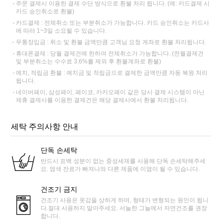
주문 결제시 이용한 결제 수단 방식으로 환불 처리 됩니다. (예: 카드결제 시
카드 승인취소로 환불)
카드결제 : 전체취소 또는 부분취소가 가능합니다. 카드 승인취소는 카드사
에 따라 1~3일 소요될 수 있습니다.
무통장입금 : 취소 및 환불 금액만큼 고객님 요청 계좌로 환불 처리됩니다.
휴대폰결제 : 당월 결제건에 한하여 전체취소가 가능합니다. (전월결제건
및 부분취소는 수수료 3.6%를 제외 후 환불계좌로 환불)
예치, 적립금 환불 : 예치금 및 적립금으로 결제한 금액만큼 자동 복원 처리
됩니다.
네이버페이, 삼성페이, 페이코, 카카오페이 같은 당사 결제 시스템이 아닌
제휴 결제사를 이용한 결제건은 해당 결제사에서 환불 처리됩니다.
세탁 주의사항 안내
단독 손세탁
반드시 표백 성분이 없는 중성세제를 사용해 단독 손세탁해주세
요. 염색 잔료가 빠져나와 다른 제품에 이염이 될 수 있습니다.
건조기 금지
건조기 사용은 옷감을 상하게 하며, 형태가 변형되는 원인이 됩니
다.절대 사용하지 말아주세요. 서늘한 그늘에서 자연건조를 권장
합니다.