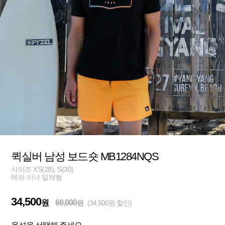
퀵실버 남성 보드숏 MB1284NQS
사이즈 XS(28), S(30)
메쉬 이너 일체형
34,500
원
69,000
원
(34,500원 할인)