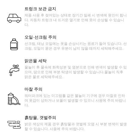
트렁크 보관 금지
제품 사용 후 젖어있는 상태로 장기간 밀폐 시 변색에 원인이 됩니
다. 자동차 트렁크 내 뜨거운 열기로 인해 옷이 손상될 수 있습니
다.
오일·선크림 주의
선크림, 태닝 오일에는 옷을 손상시키는 원료가 들어 있습니다. 선
크림, 오일이 묻은 경우 유분이 남지 않을 때까지 세탁해주세요.
맑은물 세탁
물놀이 후 물속에 화학성분 및 염분으로 인해 변색이 발생할 수 있
으며, 땀으로 인해 부분 탁생이 발생할 수 있습니다.물놀이 직후
맑은 물로 세탁해주세요.
마찰 주의
워터파크에 있는 미끄럼틀 같은 물놀이 기구에 경우 마찰로 인하
여 옷감이 상하거나 보풀이 발생할 수 있으니 사용에 주의 바랍니
다.
흙탕물, 갯벌주의
밝은 색상의 제품 경우 흙탕물과 갯벌에 오염 시 부분 변색이 발생
할 수 있습니다. 사용에 주의 바랍니다.