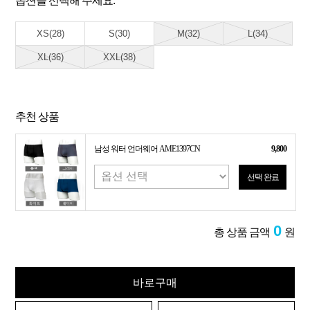
옵션을 선택해 주세요.
XS(28)
S(30)
M(32)
L(34)
XL(36)
XXL(38)
추천 상품
남성 워터 언더웨어 AME1397CN
9,800
선택 완료
0
총 상품 금액
원
바로구매