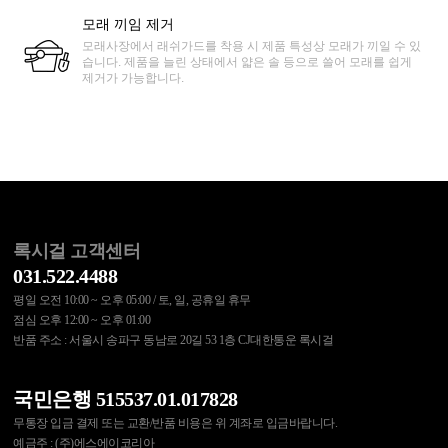
모래 끼임 제거
모래사장에서 래쉬가드를 착용 시 제품 특성상 모래가 끼일 수 있
습니다. 제품을 늘린 상태에서 얇은 솔 등으로 쓸어 모래를 쉽게
제거가 가능합니다.
록시걸 고객센터
031.522.4488
평일 오전 10:00 ~ 오후 05:00 / 토, 일, 공휴일 휴무
점심 오후 12:00 ~ 오후 01:00
반품 주소 : 서울시 송파구 동남로 20길 53 1층 CJ대한통운 록시걸
국민은행 515537.01.017828
무통장 입금 결제 또는 교환/반품 비용은 위 계좌로 입금바랍니다.
예금주 : (주)에스에이코리아