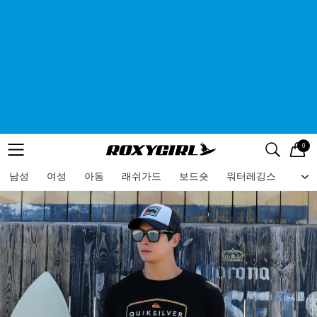
0
로고
메뉴
검색
메뉴
남성
여성
아동
래쉬가드
보드숏
워터레깅스
비치