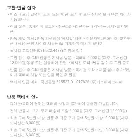
교환·반품 절차
박스나 포장 겉면에 '교환' 또는 '반품' 표기 후 보내주시면 보다 빠른 처리가
가능합니다.
직접 접수 : 홈페이지 로그인>주문조회>최근주문내역>주문상세>교환/반
품
카톡 채널 이용 : 카톡 검색창에 '록시걸' 검색 > 주문자명, 전화번호, 교환/반
품내용 (상품명,사이즈,사유등)을 기재하여 메시지 보내기
록시걸 고객센터(031.522.4488)로 전화 접수
교환 접수 후 CJ대한통운 기사님 방문 > 택배비 6,000원 (제주, 도서산간
12,000원)동봉 또는 입금하여 전달 > 록시걸 도착>제품 검수 후 교환 출고
반품 접수 후 CJ대한통운 기사님 방문 > 록시걸 도착 > 제품 검수 후 4~5일
이내 택배비 차감 또는 입금 확인 후 환불
택배비 입금 계좌 : 국민은행 515537-01-017828 (주)에스에이코리아
반품 택배비 안내
휴대폰/쓱페이 결제는 택배비 차감이 불가하여 입금만 가능합니다.
전체 반품시 : 초기 무료 배송비 포함 6,000원 (제주, 도서산간 12,000원)
최초 구매 5만원 이상, 반품 후 최종 구매 금액 5만원 이상 : 3,000원 (제주,
도서산간 6,000원)
최초 구매 5만원 이상, 반품 후 최종 구매 금액 5만원 미만 : 3,000원 (제주,
도서산간 6,000원)