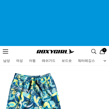
0
로고
메뉴
검색
메뉴
남성
여성
아동
래쉬가드
보드숏
워터레깅스
비치