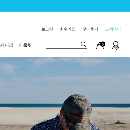
로그인
회원가입
구매후기
고객센터
마이
장바
악세서리
아울렛
0
페이
구니