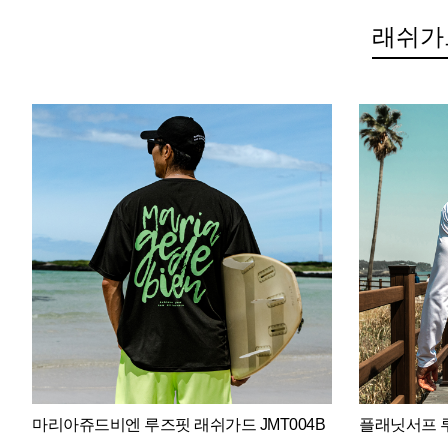
래쉬가
마리아쥬드비엔 루즈핏 래쉬가드 JMT004B
플래닛서프 루