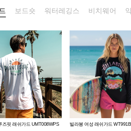
드
보드숏
워터레깅스
비치웨어
즈핏 래쉬가드 UMT008WPS
빌라봉 여성 래쉬가드 WT991B