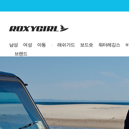
로고
남성
여성
아동
래쉬가드
보드숏
워터레깅스
브랜드