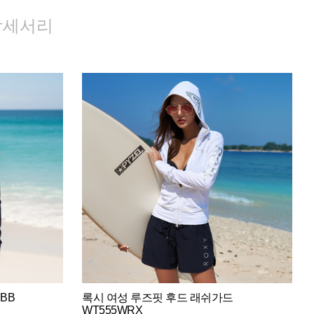
악세서리
BB
록시 여성 루즈핏 후드 래쉬가드
WT555WRX