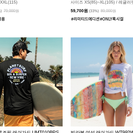
XXL(115)
사이즈 XS(85)~XL(105) / 레귤러
59,700원
79,000원
89,000원
%)
(33%)
즈핏 래쉬가드 UMT010BPS
빌라봉 여성 래쉬가드 WT992