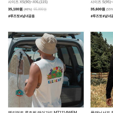
사이즈 XS(90)~XXL(115)
사이즈 S(95)~
35,100원
35,600원
65,000원
(46%)
(55
엘리먼트 루즈핏 래쉬가드 MT1114WEM
플래닛서프 루