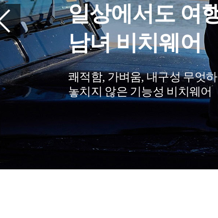
록시걸 아울렛
전 상품 최대 7
래쉬가드, 보드숏, 서프티 등 
최대 70% 할인된 금액에 만나