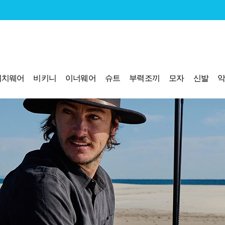
비치웨어
비키니
이너웨어
슈트
부력조끼
모자
신발