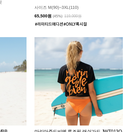
핏
사이즈 M(90)~3XL(110)
65,500원
119,000원
(45%)
WBB
마리아쥬드비엔 루즈핏 래쉬가드 JWT013O