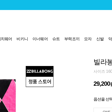
비치웨어
비키니
이너웨어
슈트
부력조끼
모자
신발
빌라봉 
사이즈 160
29,200
옵션을 선택