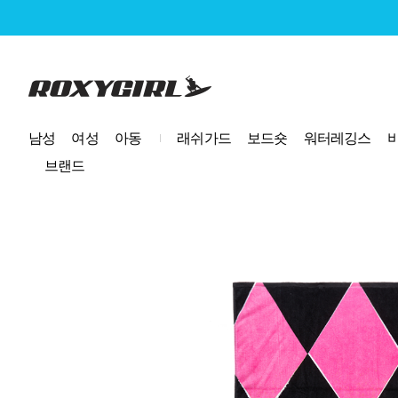
로고
남성
여성
아동
래쉬가드
보드숏
워터레깅스
브랜드