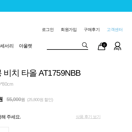
로그인
회원가입
구매후기
고객센터
마이
장바
악세서리
아울렛
0
페이
구니
비치 타올 AT1759NBB
*80cm
원
55,000
원
(25,800원 할인)
상품 후기 보기
해 주세요.