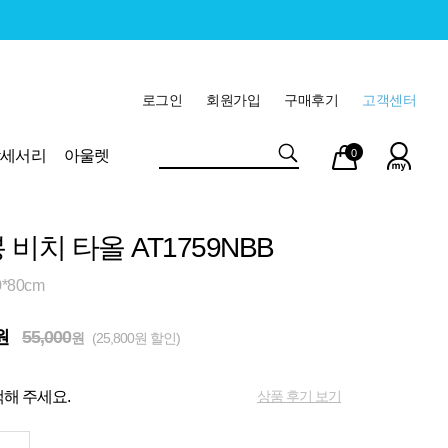
로그인
회원가입
구매후기
고객센터
마이
장바
악세서리
아울렛
0
페이
구니
비치 타올 AT1759NBB
*80cm
원
55,000
원
(25,800원 할인)
상품 후기 보기
해 주세요.