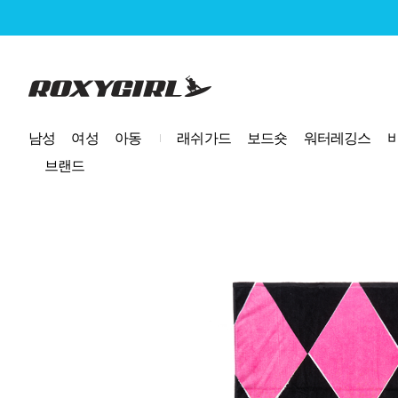
로고
남성
여성
아동
래쉬가드
보드숏
워터레깅스
브랜드