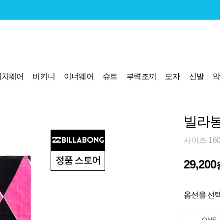
비치웨어
비키니
이너웨어
슈트
부력조끼
모자
신발
빌라봉 
사이즈 160
29,200
옵션을 선택